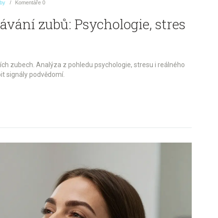
uby
Komentáře
0
ání zubů: Psychologie, stres
cích zubech. Analýza z pohledu psychologie, stresu i reálného
t signály podvědomí.