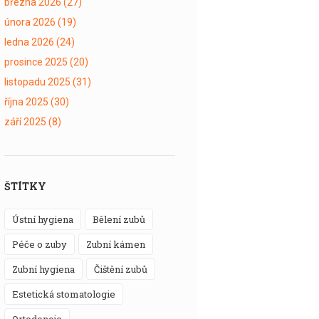
března 2026
(27)
února 2026
(19)
ledna 2026
(24)
prosince 2025
(20)
listopadu 2025
(31)
října 2025
(30)
září 2025
(8)
ŠTÍTKY
ústní hygiena
bělení zubů
péče o zuby
zubní kámen
zubní hygiena
čištění zubů
estetická stomatologie
ortodoncie