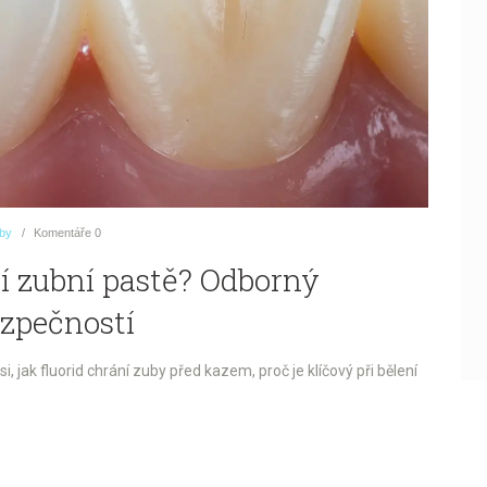
uby
Komentáře
0
icí zubní pastě? Odborný
zpečností
si, jak fluorid chrání zuby před kazem, proč je klíčový při bělení