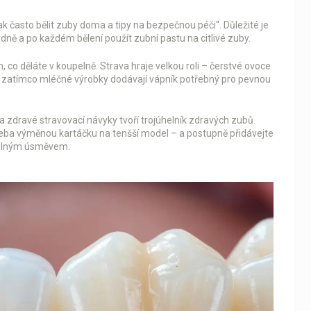
Jak často bělit zuby doma a tipy na bezpečnou péči“. Důležité je
týdně a po každém bělení použít zubní pastu na citlivé zuby.
 co děláte v koupelně. Strava hraje velkou roli – čerstvé ovoce
, zatímco mléčné výrobky dodávají vápník potřebný pro pevnou
a zdravé stravovací návyky tvoří trojúhelník zdravých zubů.
ba výměnou kartáčku na tenšší model – a postupně přidávejte
 silným úsměvem.