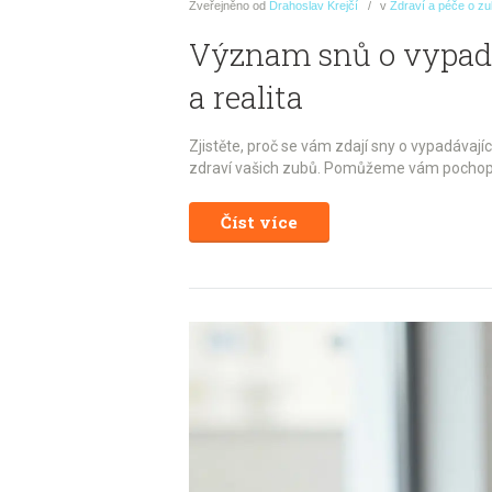
Zveřejněno
od
Drahoslav Krejčí
v
Zdraví a péče o z
Význam snů o vypadáv
a realita
Zjistěte, proč se vám zdají sny o vypadávají
zdraví vašich zubů. Pomůžeme vám pochopi
Číst více