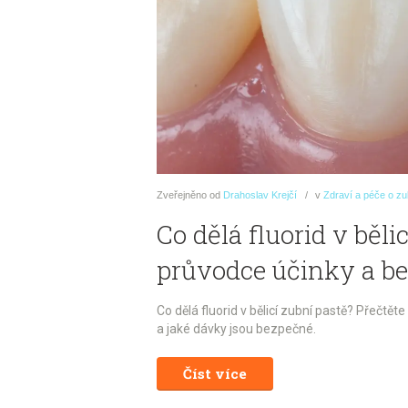
Zveřejněno
od
Drahoslav Krejčí
v
Zdraví a péče o z
Co dělá fluorid v běl
průvodce účinky a be
Co dělá fluorid v bělicí zubní pastě? Přečtěte 
a jaké dávky jsou bezpečné.
Číst více