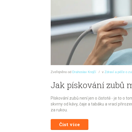
Zveřejněno
od
Drahoslav Krejčí
v
Zdraví a péče o z
Jak pískování zubů 
Pískování zubů není jen o čistotě - je to o
skvrny od kávy, čaje a tabáku a vrací přiro
za rukou.
Číst více