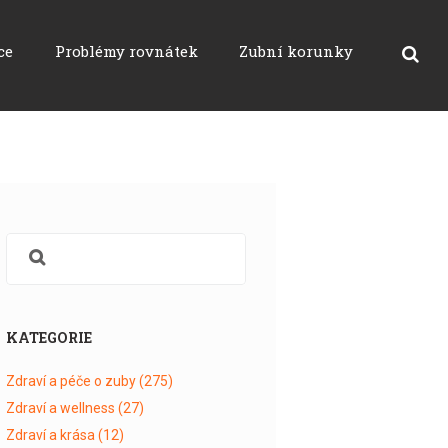
ce
Problémy rovnátek
Zubní korunky
KATEGORIE
Zdraví a péče o zuby
(275)
Zdraví a wellness
(27)
Zdraví a krása
(12)