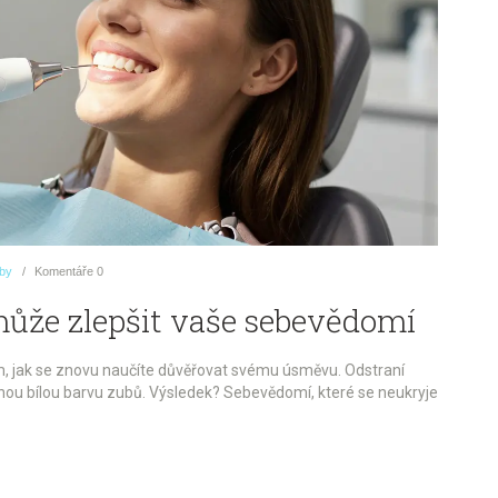
uby
Komentáře
0
může zlepšit vaše sebevědomí
 tom, jak se znovu naučíte důvěřovat svému úsměvu. Odstraní
zenou bílou barvu zubů. Výsledek? Sebevědomí, které se neukryje