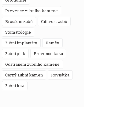
prevence zubního kamene
broušení zubů
citlivost zubů
stomatologie
zubní implantáty
úsměv
zubní plak
prevence kazu
odstranění zubního kamene
černý zubní kámen
rovnátka
zubní kaz