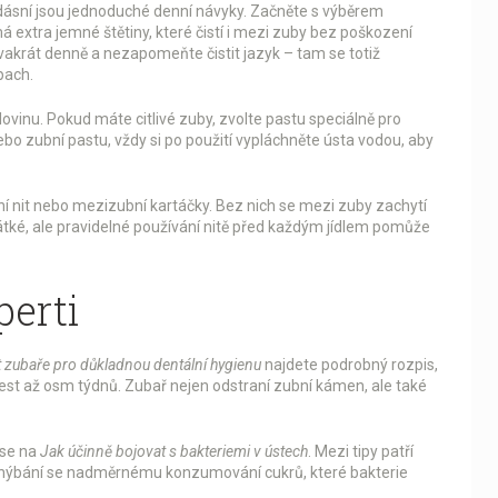
dásní jsou jednoduché denní návyky. Začněte s výběrem
 extra jemné štětiny, které čistí i mezi zuby bez poškození
vakrát denně a nezapomeňte čistit jazyk – tam se totiž
pach.
ovinu. Pokud máte citlivé zuby, zvolte pastu speciálně pro
 nebo zubní pastu, vždy si po použití vypláchněte ústa vodou, aby
lní nit nebo mezizubní kartáčky. Bez nich se mezi zuby zachytí
átké, ale pravidelné používání nitě před každým jídlem pomůže
perti
it zubaře pro důkladnou dentální hygienu
najdete podrobný rozpis,
est až osm týdnů. Zubař nejen odstraní zubní kámen, ale také
 se na
Jak účinně bojovat s bakteriemi v ústech
. Mezi tipy patří
vyhýbání se nadměrnému konzumování cukrů, které bakterie