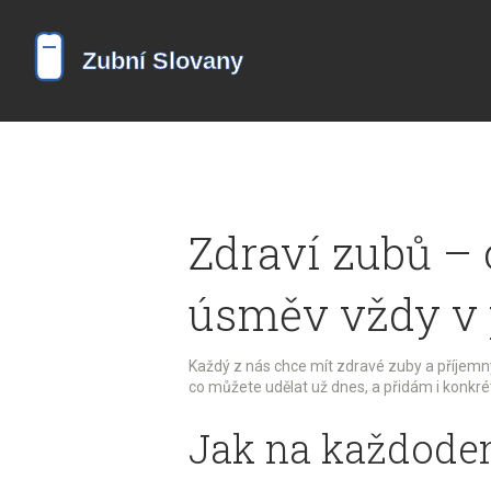
Zdraví zubů – c
úsměv vždy v
Každý z nás chce mít zdravé zuby a příjemný
co můžete udělat už dnes, a přidám i konkrét
Jak na každoden