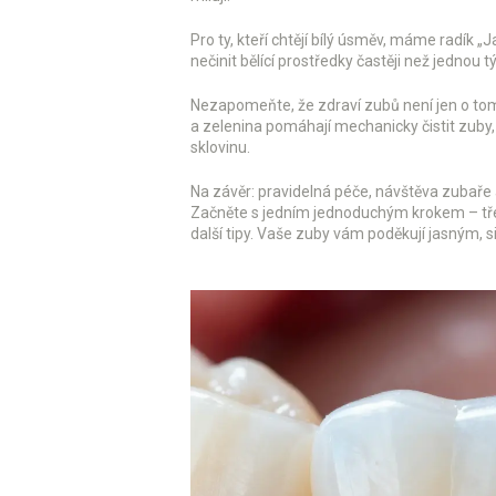
Pro ty, kteří chtějí bílý úsměv, máme radík „
nečinit bělící prostředky častěji než jednou 
Nezapomeňte, že zdraví zubů není jen o tom,
a zelenina pomáhají mechanicky čistit zuby
sklovinu.
Na závěr: pravidelná péče, návštěva zubaře 
Začněte s jedním jednoduchým krokem – tře
další tipy. Vaše zuby vám poděkují jasným,