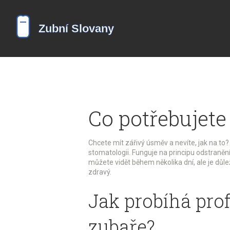
Co potřebujete
Chcete mít zářivý úsměv a nevíte, jak na to?
stomatologii. Funguje na principu odstraněn
můžete vidět během několika dní, ale je důlež
zdravý.
Jak probíhá prof
zubaře?