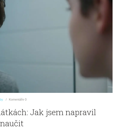
uby
Komentáře
0
átkách: Jak jsem napravil
 naučit