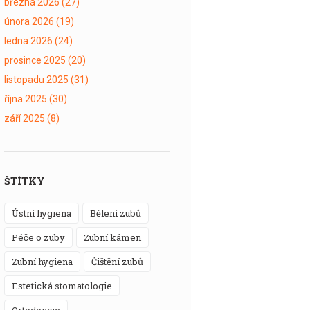
března 2026
(27)
února 2026
(19)
ledna 2026
(24)
prosince 2025
(20)
listopadu 2025
(31)
října 2025
(30)
září 2025
(8)
ŠTÍTKY
ústní hygiena
bělení zubů
péče o zuby
zubní kámen
zubní hygiena
čištění zubů
estetická stomatologie
ortodoncie