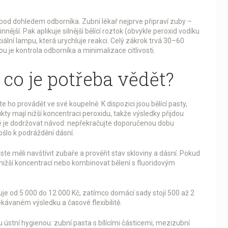
i pod dohledem odborníka. Zubní lékař nejprve připraví zuby –
nnější. Pak aplikuje silnější bělící roztok (obvykle peroxid vodíku
ální lampu, která urychluje reakci. Celý zákrok trvá 30–60
 je kontrola odborníka a minimalizace citlivosti.
co je potřeba vědět?
 ho provádět ve své koupelně. K dispozici jsou bělící pasty,
kty mají nižší koncentraci peroxidu, takže výsledky přijdou
ité je dodržovat návod: nepřekračujte doporučenou dobu
ošlo k podráždění dásní.
e měli navštívit zubaře a prověřit stav skloviny a dásní. Pokud
 nižší koncentrací nebo kombinovat bělení s fluoridovým
uje od 5 000 do 12 000 Kč, zatímco domácí sady stojí 500 až 2
kávaném výsledku a časové flexibilitě.
u ústní hygienou: zubní pasta s bílícími částicemi, mezizubní