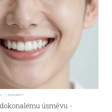
uby
Komentáře
0
k dokonalému úsměvu -