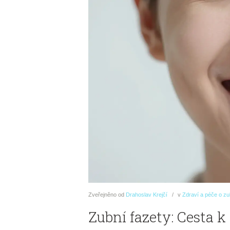
Zveřejněno
od
Drahoslav Krejčí
v
Zdraví a péče o z
Zubní fazety: Cesta 