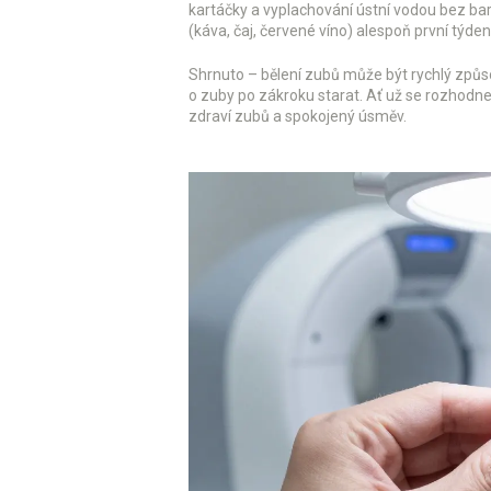
kartáčky a vyplachování ústní vodou bez ba
(káva, čaj, červené víno) alespoň první týden
Shrnuto – bělení zubů může být rychlý způsob
o zuby po zákroku starat. Ať už se rozhodne
zdraví zubů a spokojený úsměv.