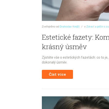
Zveřejněno
od
Drahoslav Krejčí
v
Zdraví a péče o z
Estetické fazety: Ko
krásný úsměv
Zjistěte vše o estetických fazetách: co to je
dokonalý úsměv.
Číst více