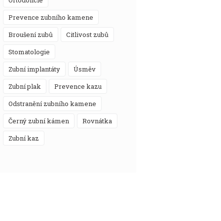
prevence zubního kamene
broušení zubů
citlivost zubů
stomatologie
zubní implantáty
úsměv
zubní plak
prevence kazu
odstranění zubního kamene
černý zubní kámen
rovnátka
zubní kaz