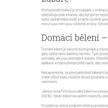
Profesionální bělení je prováděno v ordinac
odstraňuje plak a karies, aby byl gel co nejúči
nebo carbamidperoxid) a často využívá speci
minut a po něm jsou viditelné změny. Výhodou
Domácí bělení – 
Domácí bělení je cenově dostupnější a můžete
gely, úzkla nebo šablony na míru. Tyto produ
pomaleji, ale jsou šetrnější k zubům. Důlež
aplikace a nepoužívejte příliš často, aby ned
Nezapomeňte, že před jakýmkoli bělením byst
máte citlivé zuby, můžete zkusit produkty s
ošetřením.
Jaká je cena? Profesionální bělení se pohyb
000 Kč. Výběr záleží na vašem rozpočtu, oče
Po bělení je dobré podpořit efekt pravidelno