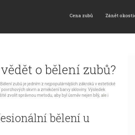
Cena zubů
Zánět okosti
 vědět o bělení zubů?
 Bělení zubů je jedním z nejpopulárnějších zákroků v estetické
í povrchových skvrn a změkčení barvy skloviny. Výsledek
ité zvolit správnou metodu, aby byl úsměv nejen bílý, ale i
esionální bělení u