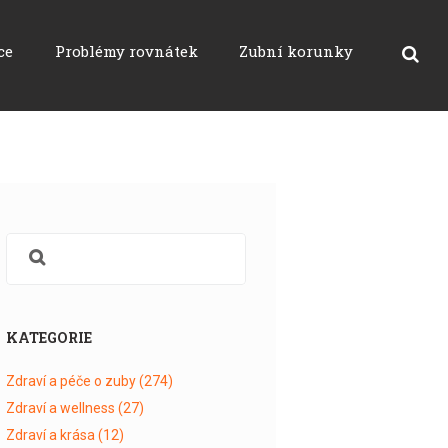
ce
Problémy rovnátek
Zubní korunky
KATEGORIE
Zdraví a péče o zuby
(274)
Zdraví a wellness
(27)
Zdraví a krása
(12)