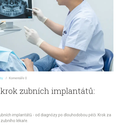
uby
Komentáře
0
zákrok zubních implantátů:
 zubních implantátů - od diagnózy po dlouhodobou péči. Krok za
 zubního lékaře.