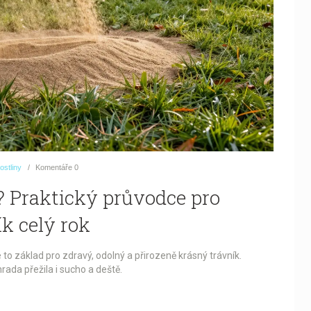
ostliny
Komentáře
0
? Praktický průvodce pro
k celý rok
e to základ pro zdravý, odolný a přirozeně krásný trávník.
hrada přežila i sucho a deště.