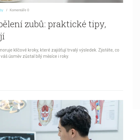
uby
Komentáře
0
ělení zubů: praktické tipy,
jí
noruje klíčové kroky, které zajišťují trvalý výsledek. Zjistěte, co
y váš úsměv zůstal bílý měsíce i roky.