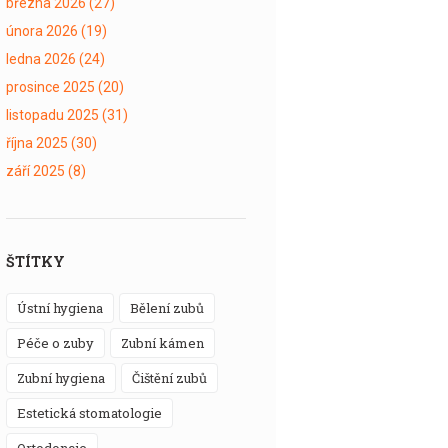
března 2026
(27)
února 2026
(19)
ledna 2026
(24)
prosince 2025
(20)
listopadu 2025
(31)
října 2025
(30)
září 2025
(8)
ŠTÍTKY
ústní hygiena
bělení zubů
péče o zuby
zubní kámen
zubní hygiena
čištění zubů
estetická stomatologie
ortodoncie