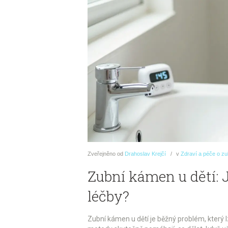
Zveřejněno
od
Drahoslav Krejčí
v
Zdraví a péče o z
Zubní kámen u dětí: 
léčby?
Zubní kámen u dětí je běžný problém, který 