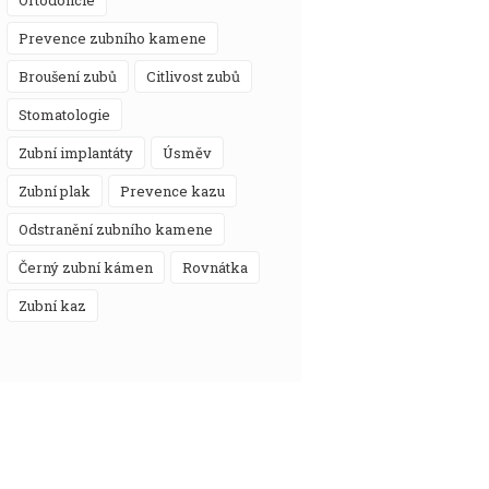
prevence zubního kamene
broušení zubů
citlivost zubů
stomatologie
zubní implantáty
úsměv
zubní plak
prevence kazu
odstranění zubního kamene
černý zubní kámen
rovnátka
zubní kaz