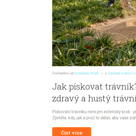
Zveřejněno
od
Drahoslav Krejčí
v
Zahrada a péče o r
Jak pískovat trávník
zdravý a hustý trávní
Pískování trávníku není jen estetický krok - j
Zjistěte, kdy, jak a proč to dělat, aby vaše za
Číst více