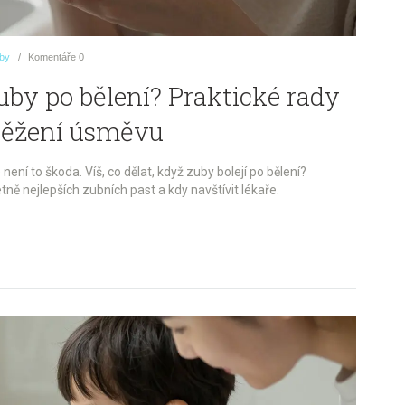
uby
Komentáře
0
zuby po bělení? Praktické rady
svěžení úsměvu
 není to škoda. Víš, co dělat, když zuby bolejí po bělení?
tně nejlepších zubních past a kdy navštívit lékaře.