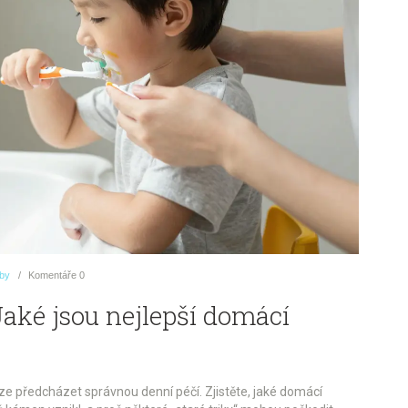
uby
Komentáře
0
Jaké jsou nejlepší domácí
lze předcházet správnou denní péčí. Zjistěte, jaké domácí