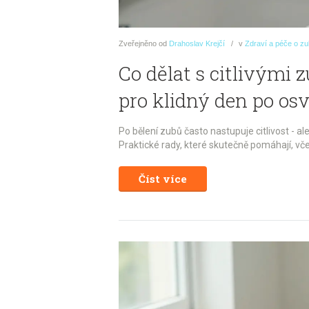
Zveřejněno
od
Drahoslav Krejčí
v
Zdraví a péče o z
Co dělat s citlivými 
pro klidný den po o
Po bělení zubů často nastupuje citlivost - ale
Praktické rady, které skutečně pomáhají, vče
Číst více