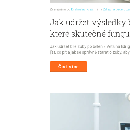
Zveřejněno
od
Drahoslav Krejčí
v
Zdraví a péče o z
Jak udržet výsledky b
které skutečně fungu
Jak udržet bílé zuby po bělení? Většina lidí ig
jíst, co pít a jak se správně starat o zuby, ab
Číst více