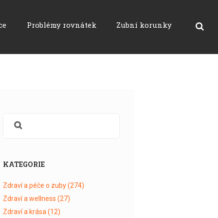
ce
Problémy rovnátek
Zubní korunky
KATEGORIE
Zdraví a péče o zuby
(274)
Zdraví a wellness
(27)
Zdraví a krása
(12)