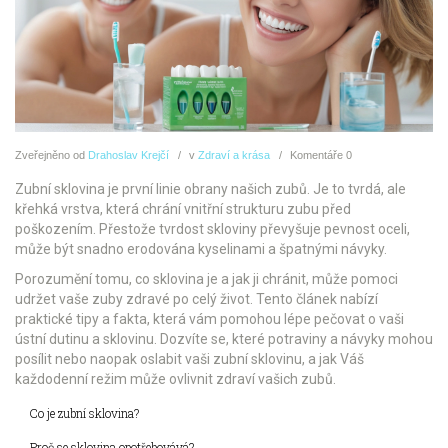
Zveřejněno
od
Drahoslav Krejčí
v
Zdraví a krása
Komentáře
0
Zubní sklovina je první linie obrany našich zubů. Je to tvrdá, ale
křehká vrstva, která chrání vnitřní strukturu zubu před
poškozením. Přestože tvrdost skloviny převyšuje pevnost oceli,
může být snadno erodována kyselinami a špatnými návyky.
Porozumění tomu, co sklovina je a jak ji chránit, může pomoci
udržet vaše zuby zdravé po celý život. Tento článek nabízí
praktické tipy a fakta, která vám pomohou lépe pečovat o vaši
ústní dutinu a sklovinu. Dozvíte se, které potraviny a návyky mohou
posílit nebo naopak oslabit vaši zubní sklovinu, a jak Váš
každodenní režim může ovlivnit zdraví vašich zubů.
Co je zubní sklovina?
Proč se sklovina opotřebovává?