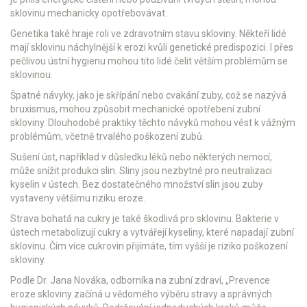
sklovinu mechanicky opotřebovávat.
Genetika také hraje roli ve zdravotním stavu skloviny. Někteří lidé
mají sklovinu náchylnější k erozi kvůli genetické predispozici. I přes
pečlivou ústní hygienu mohou tito lidé čelit větším problémům se
sklovinou.
Špatné návyky, jako je skřípání nebo cvakání zuby, což se nazývá
bruxismus, mohou způsobit mechanické opotřebení zubní
skloviny. Dlouhodobé praktiky těchto návyků mohou vést k vážným
problémům, včetně trvalého poškození zubů.
Sušení úst, například v důsledku léků nebo některých nemocí,
může snížit produkci slin. Sliny jsou nezbytné pro neutralizaci
kyselin v ústech. Bez dostatečného množství slin jsou zuby
vystaveny většímu riziku eroze.
Strava bohatá na cukry je také škodlivá pro sklovinu. Bakterie v
ústech metabolizují cukry a vytvářejí kyseliny, které napadají zubní
sklovinu. Čím více cukrovin přijímáte, tím vyšší je riziko poškození
skloviny.
Podle Dr. Jana Nováka, odborníka na zubní zdraví, „Prevence
eroze skloviny začíná u vědomého výběru stravy a správných