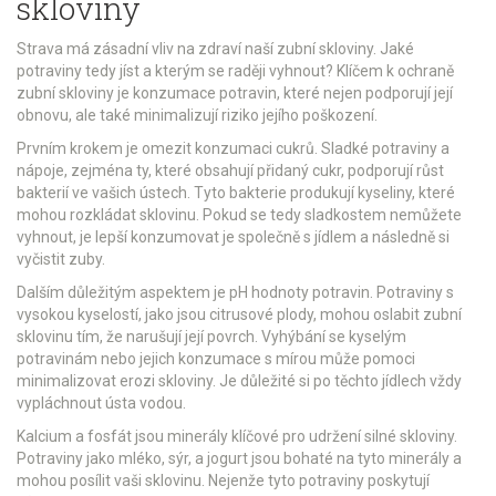
skloviny
Strava má zásadní vliv na zdraví naší zubní skloviny. Jaké
potraviny tedy jíst a kterým se raději vyhnout? Klíčem k ochraně
zubní skloviny je konzumace potravin, které nejen podporují její
obnovu, ale také minimalizují riziko jejího poškození.
Prvním krokem je omezit konzumaci cukrů. Sladké potraviny a
nápoje, zejména ty, které obsahují přidaný cukr, podporují růst
bakterií ve vašich ústech. Tyto bakterie produkují kyseliny, které
mohou rozkládat sklovinu. Pokud se tedy sladkostem nemůžete
vyhnout, je lepší konzumovat je společně s jídlem a následně si
vyčistit zuby.
Dalším důležitým aspektem je pH hodnoty potravin. Potraviny s
vysokou kyselostí, jako jsou citrusové plody, mohou oslabit zubní
sklovinu tím, že narušují její povrch. Vyhýbání se kyselým
potravinám nebo jejich konzumace s mírou může pomoci
minimalizovat erozi skloviny. Je důležité si po těchto jídlech vždy
vypláchnout ústa vodou.
Kalcium a fosfát jsou minerály klíčové pro udržení silné skloviny.
Potraviny jako mléko, sýr, a jogurt jsou bohaté na tyto minerály a
mohou posílit vaši sklovinu. Nejenže tyto potraviny poskytují