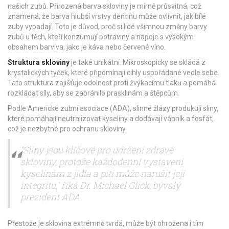
našich zubů. Přirozená barva skloviny je mírně průsvitná, což
znamená, že barva hlubší vrstvy dentinu může ovlivnit, jak bílé
zuby vypadají. Toto je důvod, proč si lidé všimnou změny barvy
zubů u těch, kteří konzumují potraviny a nápoje s vysokým
obsahem barviva, jako je káva nebo červené víno.
Struktura skloviny
je také unikátní. Mikroskopicky se skládá z
krystalických tyček, které připomínají cihly uspořádané vedle sebe.
Tato struktura zajišťuje odolnost proti žvýkacímu tlaku a pomáhá
rozkládat síly, aby se zabránilo prasklinám a štěpcům.
Podle Americké zubní asociace (ADA), slinné žlázy produkují sliny,
které pomáhají neutralizovat kyseliny a dodávají vápník a fosfát,
což je nezbytné pro ochranu skloviny.
"Sliny jsou klíčové pro udržení zdravé
skloviny, protože každodenní vystavení
kyselinám z jídla a pití může narušit její
integritu," říká Dr. Michael Glick, bývalý
prezident ADA.
Přestože je sklovina extrémně tvrdá, může být ohrožena i tím