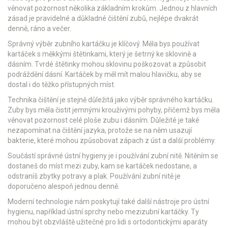
věnovat pozornost několika základním krokům. Jednou z hlavních
zásad je pravidelné a důkladné čištění zubů, nejlépe dvakrát
denně, ráno a večer.
Správný výběr zubního kartáčku je klíčový. Měla bys používat
kartáček s měkkými štětinkami, který je šetrný ke sklovině a
dásním. Tvrdé štětinky mohou sklovinu poškozovat a způsobit
podráždění dásní. Kartáček by měl mít malou hlavičku, aby se
dostal i do těžko přístupných míst.
Technika čištění je stejně důležitá jako výběr správného kartáčku.
Zuby bys měla čistit jemnými krouživými pohyby, přičemž bys měla
věnovat pozornost celé ploše zubu i dásním. Důležité je také
nezapomínat na čištění jazyka, protože se na něm usazují
bakterie, které mohou způsobovat zápach z úst a další problémy.
Součástí správné ústní hygieny je i používání zubní nitě. Nitěním se
dostaneš do míst mezi zuby, kam se kartáček nedostane, a
odstraníš zbytky potravy a plak. Používání zubní nitě je
doporučeno alespoň jednou denně.
Moderní technologie nám poskytují také další nástroje pro ústní
hygienu, například ústní sprchy nebo mezizubní kartáčky. Ty
mohou být obzvláště užitečné pro lidi s ortodontickými aparáty