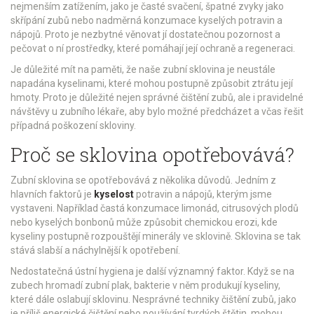
nejmenším zatížením, jako je časté svačení, špatné zvyky jako
skřípání zubů nebo nadměrná konzumace kyselých potravin a
nápojů. Proto je nezbytné věnovat jí dostatečnou pozornost a
pečovat o ní prostředky, které pomáhají její ochraně a regeneraci.
Je důležité mít na paměti, že naše zubní sklovina je neustále
napadána kyselinami, které mohou postupně způsobit ztrátu její
hmoty. Proto je důležité nejen správné čištění zubů, ale i pravidelné
návštěvy u zubního lékaře, aby bylo možné předcházet a včas řešit
případná poškození skloviny.
Proč se sklovina opotřebovává?
Zubní sklovina se opotřebovává z několika důvodů. Jedním z
hlavních faktorů je
kyselost
potravin a nápojů, kterým jsme
vystaveni. Například častá konzumace limonád, citrusových plodů
nebo kyselých bonbonů může způsobit chemickou erozi, kde
kyseliny postupně rozpouštějí minerály ve sklovině. Sklovina se tak
stává slabší a náchylnější k opotřebení.
Nedostatečná ústní hygiena je další významný faktor. Když se na
zubech hromadí zubní plak, bakterie v něm produkují kyseliny,
které dále oslabují sklovinu. Nesprávné techniky čištění zubů, jako
je příliš energické čištění nebo používání tvrdých štětin, mohou