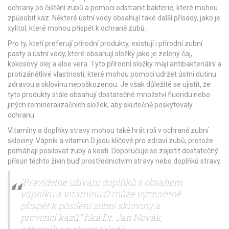
ochrany po čištění zubů a pomoci odstranit bakterie, které mohou
způsobit kaz. Některé ústní vody obsahují také další přísady, jako je
xylitol, které mohou přispět k ochraně zubů.
Pro ty, kteří preferují přírodní produkty, existují i přírodní zubní
pasty a ústní vody, které obsahují složky jako je zelený čaj,
kokosový olej a aloe vera. Tyto přírodní složky mají antibakteriální a
protizánětlivé vlastnosti, které mohou pomoci udržet ústní dutinu
zdravou a sklovinu nepoškozenou. Je však důležité se ujistit, že
tyto produkty stále obsahují dostatečné množství fluoridu nebo
jiných remineralizačních složek, aby skutečně poskytovaly
ochranu.
Vitamíny a doplňky stravy mohou také hrát roli v ochraně zubní
skloviny. Vápník a vitamin D jsou klíčové pro zdraví zubů, protože
pomáhají posilovat zuby a kosti. Doporučuje se zajistit dostatečný
přísun těchto živin buď prostřednictvím stravy nebo doplňků stravy.
"Pravidelné užívání doplňků s obsahem
vápníku a vitamínu D může významně
přispět k posílení zubní skloviny a
prevenci kazů," říká Dr. Jan Novák,