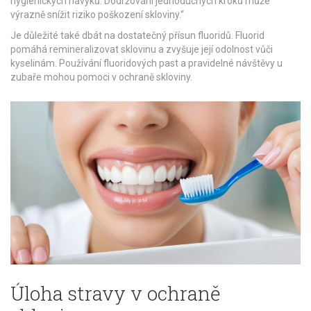
hygienických návyků. Dodržování jednoduchých kroků může
výrazně snížit riziko poškození skloviny.“
Je důležité také dbát na dostatečný přísun fluoridů. Fluorid
pomáhá remineralizovat sklovinu a zvyšuje její odolnost vůči
kyselinám. Používání fluoridových past a pravidelné návštěvy u
zubaře mohou pomoci v ochraně skloviny.
Úloha stravy v ochraně