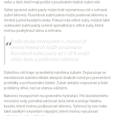
nebo u těch, kteří mají potíže s používáním běžné zubní nitě.
Výběr správné zubní pasty může hrát významnou roli v ochraně
zubní skloviny. Fluoridová zubní pasta může posilovat sklovinu a
chránit ji před kyselými útoky. Pokud máš citlivé zuby, můžeš také
vyzkoušet zubní pasty určené speciálně pro citlivé zuby, které
mohou poskytnout úlevu a ochranu.
Podle studie zveřejněné v
Journal of
Dental Research
může používanie
fluoridové zubní pasty až o 23 % snížiť
riziko kazu a poškození skloviny.
Důležitou roli hraje i pravidelná návštěva zubaře. Doporučuje se
navštěvovat zubního lékaře alespoň dvakrát ročně pro preventivní
prohlídky a profesionální čištění. Zubař dokáže rozpoznat a řešit
problémy dříve, než se stanou vážnými.
Nakonec nezapomeň na správného hydrataci. Pití dostatečného
množství vody pomáhá udržovat ústa čistá a snižuje hladinu
kyselin, které mohou poškozovat sklovinu. Vyhnout by ses měla
také sladkým a kyselým nápojům, které mohou narušovat