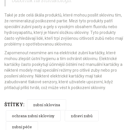
odborník na stomatologii.
Také je zde celá škála produktů, které mohou posílit sklovinu tím,
že remineralizují poškozené partie. Mezi tyto produkty patří
speciální zubní pasty a gely s vysokým obsahem fluoridu nebo
hydroxyapatitu, který je hlavní složkou skloviny. Tyto produkty
často vyhledávají lidé, kteří trpí zvýšenou citlivostí zubů nebo mají
problémy s opotřebovanou sklovinou.
Zapomenout nesmíme ani na elektrické zubní kartáčky, které
mohou zlepšit ústní hygienu a tím ochránit sklovinu. Elektrické
kartáčky často poskytují účinnější čištění než manuální kartáčky a
některé modely mají speciální režimy pro citlivé zuby nebo pro
posílení skloviny. Některé elektrické kartáčky mají také
zabudované tlakové senzory, které uživatele upozorní, když
přitlačují příliš tvrdě, což může vést k poškození skloviny.
ŠTÍTKY:
zubní sklovina
ochrana zubní skloviny
zdraví zubů
zubní péče