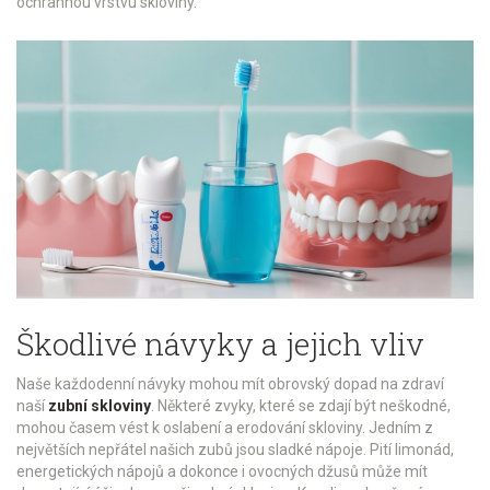
ochrannou vrstvu skloviny.
Škodlivé návyky a jejich vliv
Naše každodenní návyky mohou mít obrovský dopad na zdraví
naší
zubní skloviny
. Některé zvyky, které se zdají být neškodné,
mohou časem vést k oslabení a erodování skloviny. Jedním z
největších nepřátel našich zubů jsou sladké nápoje. Pití limonád,
energetických nápojů a dokonce i ovocných džusů může mít