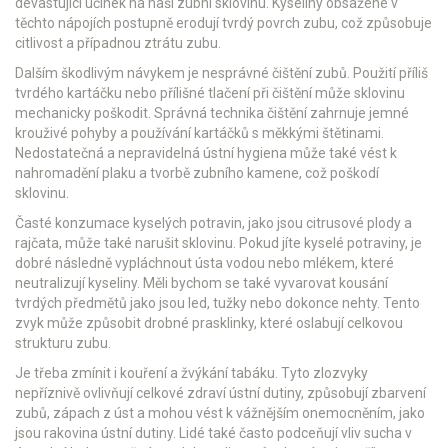
devastující účinek na naši zubní sklovinu. Kyseliny obsažené v
těchto nápojích postupně erodují tvrdý povrch zubu, což způsobuje
citlivost a případnou ztrátu zubu.
Dalším škodlivým návykem je nesprávné čištění zubů. Použití příliš
tvrdého kartáčku nebo přílišné tlačení při čištění může sklovinu
mechanicky poškodit. Správná technika čištění zahrnuje jemné
krouživé pohyby a používání kartáčků s měkkými štětinami.
Nedostatečná a nepravidelná ústní hygiena může také vést k
nahromadění plaku a tvorbě zubního kamene, což poškodí
sklovinu.
Časté konzumace kyselých potravin, jako jsou citrusové plody a
rajčata, může také narušit sklovinu. Pokud jíte kyselé potraviny, je
dobré následně vypláchnout ústa vodou nebo mlékem, které
neutralizují kyseliny. Měli bychom se také vyvarovat kousání
tvrdých předmětů jako jsou led, tužky nebo dokonce nehty. Tento
zvyk může způsobit drobné prasklinky, které oslabují celkovou
strukturu zubu.
Je třeba zmínit i kouření a žvýkání tabáku. Tyto zlozvyky
nepříznivě ovlivňují celkové zdraví ústní dutiny, způsobují zbarvení
zubů, zápach z úst a mohou vést k vážnějším onemocněním, jako
jsou rakovina ústní dutiny. Lidé také často podceňují vliv sucha v