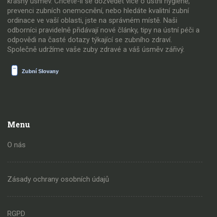
krásný úsměv. Chcete-li se dozvědět více o ústní hygieně,
prevenci zubních onemocnění, nebo hledáte kvalitní zubní
ordinace ve vaší oblasti, jste na správném místě. Naši
odborníci pravidelně přidávají nové články, tipy na ústní péči a
odpovědi na časté dotazy týkající se zubního zdraví.
Společně udržíme vaše zuby zdravé a váš úsměv zářivý.
Menu
O nás
Zásady ochrany osobních údajů
RGPD