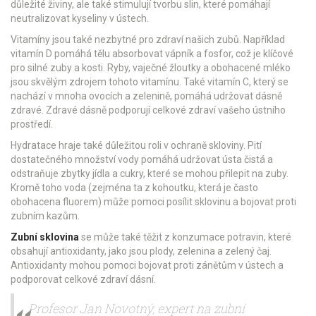
důležité živiny, ale také stimulují tvorbu slin, které pomáhají
neutralizovat kyseliny v ústech.
Vitamíny jsou také nezbytné pro zdraví našich zubů. Například
vitamín D pomáhá tělu absorbovat vápník a fosfor, což je klíčové
pro silné zuby a kosti. Ryby, vaječné žloutky a obohacené mléko
jsou skvělým zdrojem tohoto vitamínu. Také vitamín C, který se
nachází v mnoha ovocích a zelenině, pomáhá udržovat dásně
zdravé. Zdravé dásně podporují celkové zdraví vašeho ústního
prostředí.
Hydratace hraje také důležitou roli v ochraně skloviny. Pití
dostatečného množství vody pomáhá udržovat ústa čistá a
odstraňuje zbytky jídla a cukry, které se mohou přilepit na zuby.
Kromě toho voda (zejména ta z kohoutku, která je často
obohacena fluorem) může pomoci posílit sklovinu a bojovat proti
zubním kazům.
Zubní sklovina
se může také těžit z konzumace potravin, které
obsahují antioxidanty, jako jsou plody, zelenina a zelený čaj.
Antioxidanty mohou pomoci bojovat proti zánětům v ústech a
podporovat celkové zdraví dásní.
Profesor Jan Novotný, expert na zubní