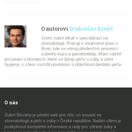
O autorovi
Drahoslav Krejčí
Jsem zubní lékař s specializací na
stomatologii. Pracuji v soukromé praxi v
Brně, kde se věnuji především prevenci
zubního kazu a parodontitidy. Mám vášeň
pro psaní o tématech, které se týkají péče o zuby a ústní
hygieny, s cílem rozšířit povědomí o důležitosti dentální péče.
O nás
Zubní Slovany je přední web pro vše, co souvisí se
stomatologií a péčí o zuby v České republice. Naším cílem je
poskytnout kompletní informace a rady pro zdravé zuby a