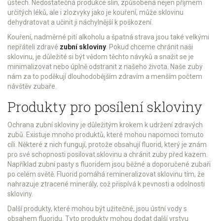
ústech. Nedostatečná produkce slin, způsobená nejen příjmem
určitých léků, ale i zlozvyky jako je kouření, může sklovinu
dehydratovat a učinit ji náchylnější k poškození.
Kouření, nadměrné pití alkoholu a špatná strava jsou také velkými
nepřáteli zdravé
zubní skloviny
. Pokud chceme chránit naši
sklovinu, je důležité si být vědom těchto návyků a snažit se je
minimalizovat nebo úplně odstranit z našeho života. Naše zuby
nám za to poděkují dlouhodobějším zdravím a menším počtem
návštěv zubaře.
Produkty pro posílení skloviny
Ochrana zubní skloviny je důležitým krokem k udržení zdravých
zubů. Existuje mnoho produktů, které mohou napomoci tomuto
cíli. Některé z nich fungují, protože obsahují fluorid, který je znám
pro své schopnosti posilovat sklovinu a chránit zuby před kazem.
Například zubní pasty s fluoridem jsou běžné a doporučené zubaři
po celém světě. Fluorid pomáhá remineralizovat sklovinu tím, že
nahrazuje ztracené minerály, což přispívá k pevnosti a odolnosti
skloviny.
Další produkty, které mohou být užitečné, jsou ústní vody s
obsahem fluoridu. Tyto produkty mohou dodat další vrstvu