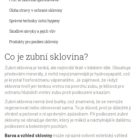
Úloha stravy v ochraně skloviny
Správné techniky ústní hygieny
Škodlivé návyky a jejich vliv
Produkty pro posílení skloviny
Co je zubní sklovina?
Zubní sklovina je tenká, ale nejtvrdší tkáň v lidském těle. Obsahuje
především minerály, z nichž nejvýznamnější je hydroxyapatit, což
je krystal fosforečnanu vápenatého. Je zajímavé, že i když
sklovina tvoří jen tenkou vrstvu na povrchu zubu, je klíčová pro
ochranu hlubších vrstev zubu proti poškození a kazům.
Zubní sklovina nemá živé buňky, což znamená, že se nemůže
regenerovat nebo obnovovat sama. To je důvod, proč je důležité ji
chránit a pečovat o ní správným způsobem. Při poškození zubní
skloviny se obnažuje dentin, který je měkčí a náchylnější k dalšímu
poškození a bolestivým pocitům.
Barva a vzhled skloviny
může výrazně ovlivnit estetický vzhled