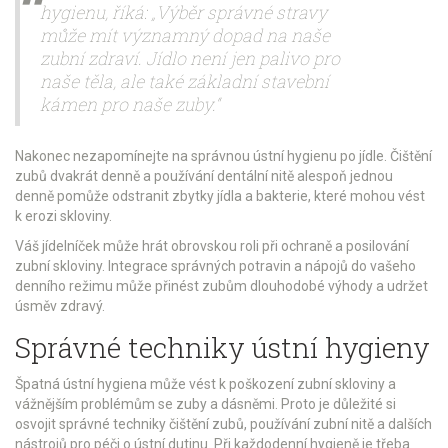
hygienu, říká: „Výběr správné stravy
může mít významný dopad na naše
zubní zdraví. Jídlo není jen palivo pro
naše těla, ale také základní stavební
kámen pro naše zuby.“
Nakonec nezapomínejte na správnou ústní hygienu po jídle. Čištění
zubů dvakrát denně a používání dentální nitě alespoň jednou
denně pomůže odstranit zbytky jídla a bakterie, které mohou vést
k erozi skloviny.
Váš jídelníček může hrát obrovskou roli při ochraně a posilování
zubní skloviny. Integrace správných potravin a nápojů do vašeho
denního režimu může přinést zubům dlouhodobé výhody a udržet
úsměv zdravý.
Správné techniky ústní hygieny
Špatná ústní hygiena může vést k poškození zubní skloviny a
vážnějším problémům se zuby a dásněmi. Proto je důležité si
osvojit správné techniky čištění zubů, používání zubní nitě a dalších
nástrojů pro péči o ústní dutinu. Při každodenní hygieně je třeba