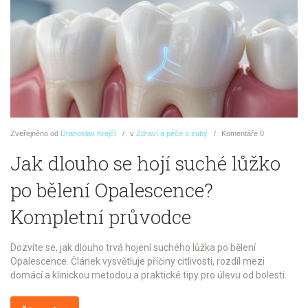
Zveřejněno
od
Drahoslav Krejčí
v
Zdraví a péče o zuby
Komentáře
0
Jak dlouho se hojí suché lůžko
po bělení Opalescence?
Kompletní průvodce
Dozvíte se, jak dlouho trvá hojení suchého lůžka po bělení
Opalescence. Článek vysvětluje příčiny citlivosti, rozdíl mezi
domácí a klinickou metodou a praktické tipy pro úlevu od bolesti.