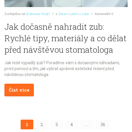
Zveřejněno
od
Drahoslav Krejčí
v
Zdraví a péče o zuby
Komentáře
0
Jak dočasně nahradit zub:
Rychlé tipy, materiály a co dělat
před návštěvou stomatologa
Jak řešit vypadlý zub? Poradíme vám s dočasnými náhradami,
první pomocí a tím, jak vybrat správné estetické řešení před
návštěvou stomatologa.
Číst více
1
2
3
4
…
36