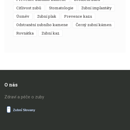
citlivost zubů
stomatologie
zubní implantáty
úsměv
zubní plak
prevence kazu
odstranění zubního kamene
černý zubní kámen
rovnátka
zubní kaz
O nás
Zdraví a péče o zuby