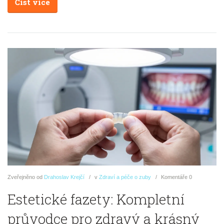
Číst více
Zveřejněno
od
Drahoslav Krejčí
v
Zdraví a péče o zuby
Komentáře
0
Estetické fazety: Kompletní
průvodce pro zdravý a krásný