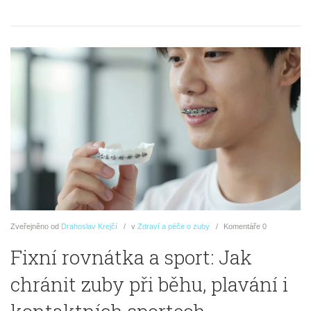
Zveřejněno
od
Drahoslav Krejčí
v
Zdraví a péče o zuby
Komentáře
0
Fixní rovnátka a sport: Jak
chránit zuby při běhu, plavání i