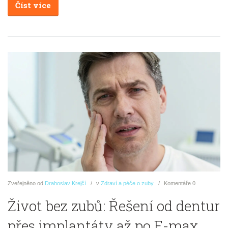
Číst více
Zveřejněno
od
Drahoslav Krejčí
v
Zdraví a péče o zuby
Komentáře
0
Život bez zubů: Řešení od dentur
přes implantáty až po E-max