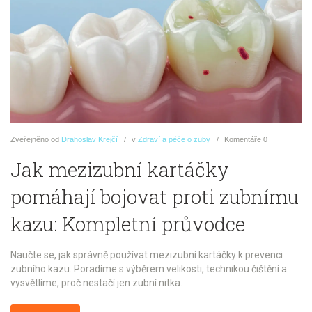
Zveřejněno
od
Drahoslav Krejčí
v
Zdraví a péče o zuby
Komentáře
0
Jak mezizubní kartáčky
pomáhají bojovat proti zubnímu
kazu: Kompletní průvodce
Naučte se, jak správně používat mezizubní kartáčky k prevenci
zubního kazu. Poradíme s výběrem velikosti, technikou čištění a
vysvětlíme, proč nestačí jen zubní nitka.