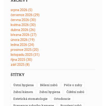
ARCHIVY
srpna 2026
(5)
července 2026
(29)
června 2026
(30)
května 2026
(30)
dubna 2026
(26)
března 2026
(27)
února 2026
(19)
ledna 2026
(24)
prosince 2025
(20)
listopadu 2025
(31)
října 2025
(30)
září 2025
(8)
ŠTÍTKY
ústní hygiena
bělení zubů
péče o zuby
zubní kámen
zubní hygiena
čištění zubů
estetická stomatologie
ortodoncie
prevence zubního kamene
broušení zubů