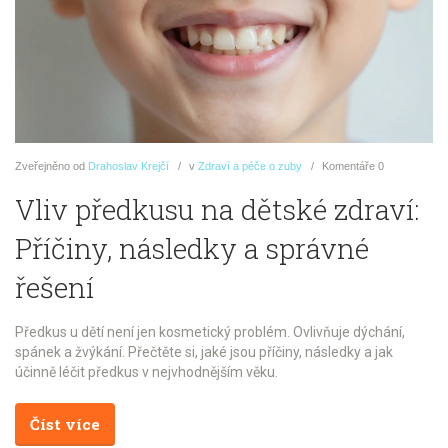
Zveřejněno
od
Drahoslav Krejčí
v
Zdraví a péče o zuby
Komentáře
0
Vliv předkusu na dětské zdraví:
Příčiny, následky a správné
řešení
Předkus u dětí není jen kosmetický problém. Ovlivňuje dýchání,
spánek a žvýkání. Přečtěte si, jaké jsou příčiny, následky a jak
účinně léčit předkus v nejvhodnějším věku.
Číst více