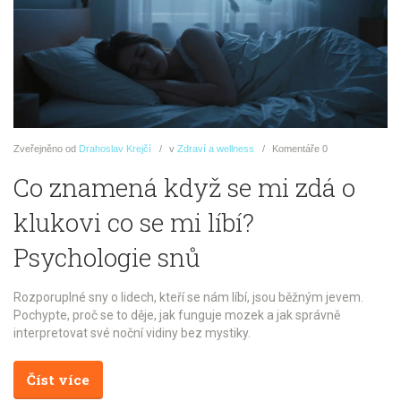
Zveřejněno
od
Drahoslav Krejčí
v
Zdraví a wellness
Komentáře
0
Co znamená když se mi zdá o
klukovi co se mi líbí?
Psychologie snů
Rozporuplné sny o lidech, kteří se nám líbí, jsou běžným jevem.
Pochypte, proč se to děje, jak funguje mozek a jak správně
interpretovat své noční vidiny bez mystiky.
Číst více