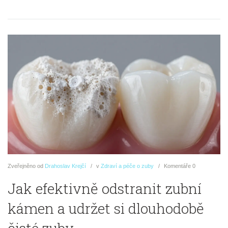
Zveřejněno
od
Drahoslav Krejčí
v
Zdraví a péče o zuby
Komentáře
0
Jak efektivně odstranit zubní
kámen a udržet si dlouhodobě