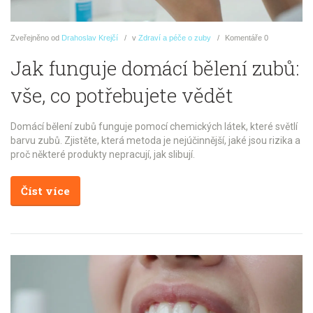
Zveřejněno
od
Drahoslav Krejčí
v
Zdraví a péče o zuby
Komentáře
0
Jak funguje domácí bělení zubů:
vše, co potřebujete vědět
Domácí bělení zubů funguje pomocí chemických látek, které světlí
barvu zubů. Zjistěte, která metoda je nejúčinnější, jaké jsou rizika a
proč některé produkty nepracují, jak slibují.
Číst více