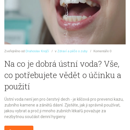
Zveřejněno
od
Drahoslav Krejčí
v
Zdraví a péče o zuby
Komentáře
0
Na co je dobrá ústní voda? Vše,
co potřebujete vědět o účinku a
použití
Ústní voda není jen pro čerstvý dech - je klíčová pro prevenci kazu,
zubního kamene a zánětů dásní. Zjistěte, jak ji správně používat,
jakou vybrat a proč ji mnoho zubních lékařů považuje za
nezbytnou součást denní hygieny.