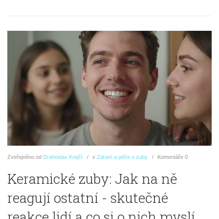
Zveřejněno
od
Drahoslav Krejčí
v
Zdraví a péče o zuby
Komentáře
0
Keramické zuby: Jak na ně
reagují ostatní - skutečné
reakce lidí a co si o nich myslí