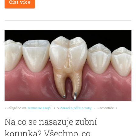
Číst více
Zveřejněno
od
Drahoslav Krejčí
v
Zdraví a péče o zuby
Komentáře
0
Na co se nasazuje zubní
korunka? Všechno, co