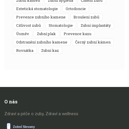
zubní kámen
zubní hygiena
čištění zubů
estetická stomatologie
ortodoncie
prevence zubního kamene
broušení zubů
citlivost zubů
stomatologie
zubní implantáty
úsměv
zubní plak
prevence kazu
odstranění zubního kamene
černý zubní kámen
rovnátka
zubní kaz
O nás
Zdraví a péče o zuby, Zdraví a wellness