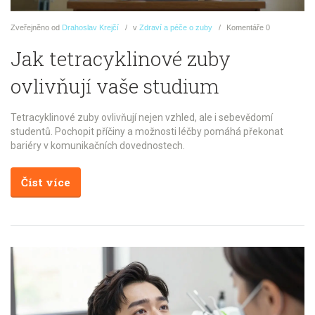
Zveřejněno
od
Drahoslav Krejčí
v
Zdraví a péče o zuby
Komentáře
0
Jak tetracyklinové zuby
ovlivňují vaše studium
Tetracyklinové zuby ovlivňují nejen vzhled, ale i sebevědomí
studentů. Pochopit příčiny a možnosti léčby pomáhá překonat
bariéry v komunikačních dovednostech.
Číst více