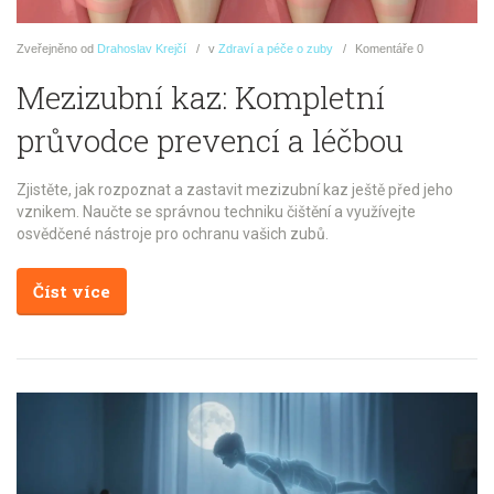
Zveřejněno
od
Drahoslav Krejčí
v
Zdraví a péče o zuby
Komentáře
0
Mezizubní kaz: Kompletní
průvodce prevencí a léčbou
Zjistěte, jak rozpoznat a zastavit mezizubní kaz ještě před jeho
vznikem. Naučte se správnou techniku čištění a využívejte
osvědčené nástroje pro ochranu vašich zubů.
Číst více