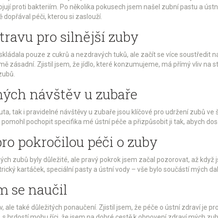
í proti bakteriím. Po několika pokusech jsem našel zubní pastu a ústní 
dopřával péči, kterou si zaslouží.
ravu pro silnější zuby
kládala pouze z cukrů a nezdravých tuků, ale začít se více soustředit n
ě zásadní. Zjistil jsem, že jídlo, které konzumujeme, má přímý vliv na 
zubů.
lných návštěv u zubaře
uta, tak i pravidelné návštěvy u zubaře jsou klíčové pro udržení zubů v
omohl pochopit specifika mé ústní péče a přizpůsobit ji tak, abych do
ro pokročilou péči o zuby
ch zubů byly důležité, ale pravý pokrok jsem začal pozorovat, až když 
ktrický kartáček, speciální pasty a ústní vody – vše bylo součástí mých 
m se naučil
 ale také důležitých ponaučení. Zjistil jsem, že péče o ústní zdraví je pr
 s hrdostí mohu říci, že jsem na dobré cestě k obnovení zdraví mých zubů