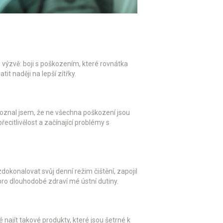
výzvě: boji s poškozením, které rovnátka
it naději na lepší zítřky.
Poznal jsem, že ne všechna poškození jsou
citlivělost a začínající problémy s
okonalovat svůj denní režim čištění, zapojil
pro dlouhodobé zdraví mé ústní dutiny.
ajít takové produkty, které jsou šetrné k