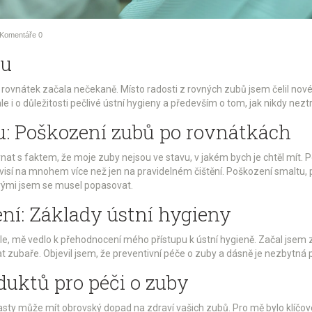
Komentáře
0
hu
ovnátek začala nečekaně. Místo radosti z rovných zubů jsem čelil nové 
 i o důležitosti pečlivé ústní hygieny a především o tom, jak nikdy neztrat
: Poškození zubů po rovnátkách
at s faktem, že moje zuby nejsou ve stavu, v jakém bych je chtěl mít. 
sí na mnohem více než jen na pravidelném čištění. Poškození smaltu, pře
erými jsem se musel popasovat.
ení: Základy ústní hygieny
e, mě vedlo k přehodnocení mého přístupu k ústní hygieně. Začal jsem zd
at zubaře. Objevil jsem, že preventivní péče o zuby a dásně je nezbytná 
uktů pro péči o zuby
y může mít obrovský dopad na zdraví vašich zubů. Pro mě bylo klíčové n