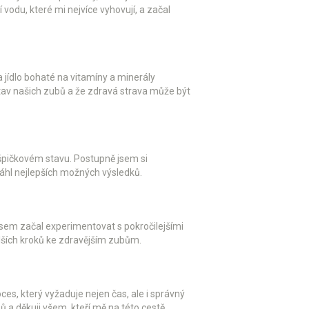
vodu, které mi nejvíce vyhovují, a začal
a jídlo bohaté na vitamíny a minerály
stav našich zubů a že zdravá strava může být
e špičkovém stavu. Postupně jsem si
sáhl nejlepších možných výsledků.
jsem začal experimentovat s pokročilejšími
dalších kroků ke zdravějším zubům.
oces, který vyžaduje nejen čas, ale i správný
 a děkuji všem, kteří mě na této cestě