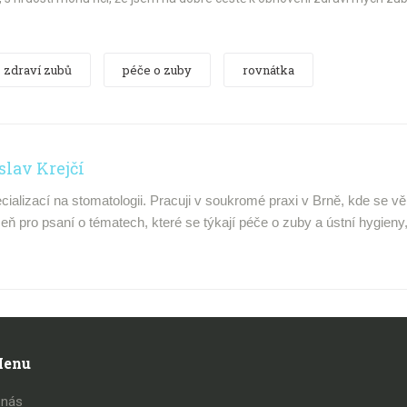
zdraví zubů
péče o zuby
rovnátka
slav Krejčí
cializací na stomatologii. Pracuji v soukromé praxi v Brně, kde se v
ň pro psaní o tématech, které se týkají péče o zuby a ústní hygieny, 
enu
 nás