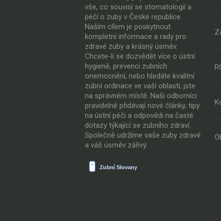
vše, co souvisí se stomatologií a
péčí o zuby v České republice.
Naším cílem je poskytnout
Z
kompletní informace a rady pro
zdravé zuby a krásný úsměv.
Chcete-li se dozvědět více o ústní
hygieně, prevenci zubních
R
onemocnění, nebo hledáte kvalitní
zubní ordinace ve vaší oblasti, jste
na správném místě. Naši odborníci
K
pravidelně přidávají nové články, tipy
na ústní péči a odpovědi na časté
dotazy týkající se zubního zdraví.
Společně udržíme vaše zuby zdravé
O
a váš úsměv zářivý.