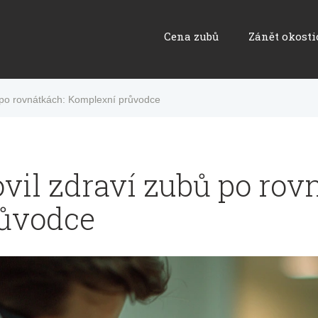
Cena zubů
Zánět okosti
 po rovnátkách: Komplexní průvodce
vil zdraví zubů po rov
ůvodce