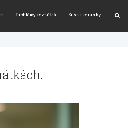
ce
Problémy rovnátek
Zubní korunky
nátkách: