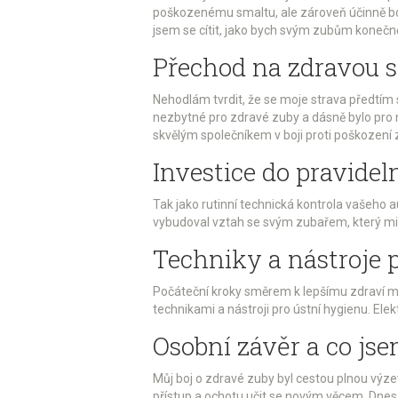
poškozenému smaltu, ale zároveň účinně bojuj
jsem se cítit, jako bych svým zubům konečně 
Přechod na zdravou st
Nehodlám tvrdit, že se moje strava předtím s
nezbytné pro zdravé zuby a dásně bylo pro m
skvělým společníkem v boji proti poškození 
Investice do pravide
Tak jako rutinní technická kontrola vašeho a
vybudoval vztah se svým zubařem, který mi p
Techniky a nástroje p
Počáteční kroky směrem k lepšímu zdraví mý
technikami a nástroji pro ústní hygienu. Ele
Osobní závěr a co jse
Můj boj o zdravé zuby byl cestou plnou výzev,
přístup a ochotu učit se novým věcem. Dnes,