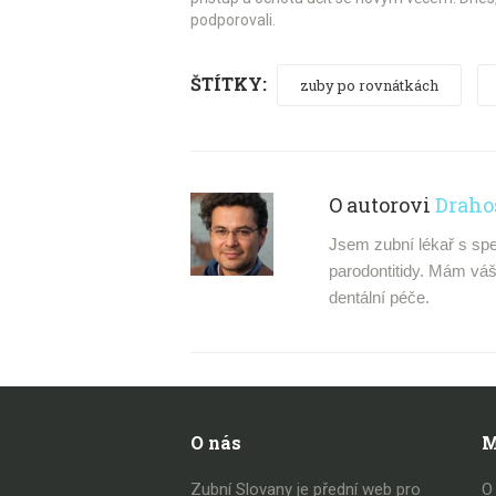
podporovali.
ŠTÍTKY:
zuby po rovnátkách
O autorovi
Draho
Jsem zubní lékař s spe
parodontitidy. Mám váše
dentální péče.
O nás
M
Zubní Slovany je přední web pro
O