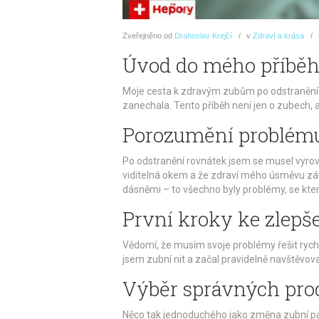
Zveřejněno
od
Drahoslav Krejčí
v
Zdraví a krása
Úvod do mého příbě
Moje cesta k zdravým zubům po odstranění r
zanechala. Tento příběh není jen o zubech, ale
Porozumění problému
Po odstranění rovnátek jsem se musel vyrovn
viditelná okem a že zdraví mého úsměvu závi
dásněmi – to všechno byly problémy, se kt
První kroky ke zlepš
Vědomí, že musím svoje problémy řešit rychl
jsem zubní nit a začal pravidelně navštěvov
Výběr správných prod
Něco tak jednoduchého jako změna zubní past