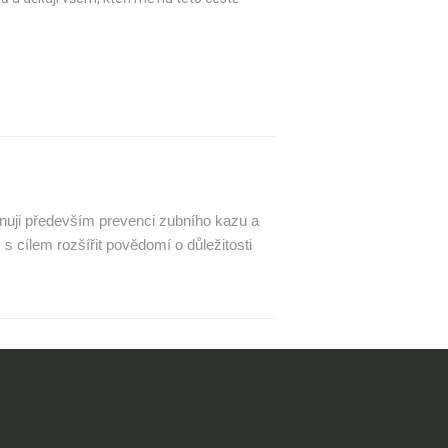
ěnuji především prevenci zubního kazu a
s cílem rozšířit povědomí o důležitosti