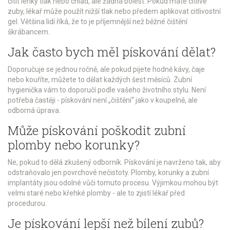
cítit lehký tlak nebo chlad, ale žádná bolest. Pokud máte citlivé
zuby, lékař může použít nižší tlak nebo předem aplikovat citlivostní
gel. Většina lidí říká, že to je příjemnější než běžné čištění
škrábancem.
Jak často bych měl pískování dělat?
Doporučuje se jednou ročně, ale pokud pijete hodně kávy, čaje
nebo kouříte, můžete to dělat každých šest měsíců. Zubní
hygienička vám to doporučí podle vašeho životního stylu. Není
potřeba častěji - pískování není „čištění“ jako v koupelně, ale
odborná úprava.
Může pískování poškodit zubní
plomby nebo korunky?
Ne, pokud to dělá zkušený odborník. Pískování je navrženo tak, aby
odstraňovalo jen povrchové nečistoty. Plomby, korunky a zubní
implantáty jsou odolné vůči tomuto procesu. Výjimkou mohou být
velmi staré nebo křehké plomby - ale to zjistí lékař před
procedurou.
Je pískování lepší než bílení zubů?