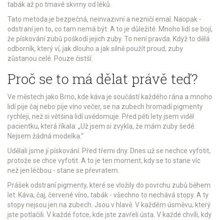
tabák až po tmavé skvrny od léků.
Tato metoda je bezpečná, neinvazivní a nezničí emal. Naopak -
odstraní jen to, co tam nemá být. A to je důležité. Mnoho lidí se bojí,
že pískování zubů poškodí jejich zuby. To není pravda. Když to dělá
odborník, který ví, jak dlouho a jak silně použít proud, zuby
zůstanou celé. Pouze čistší.
Proč se to má dělat právě teď?
Ve městech jako Brno, kde káva je součástí každého rána a mnoho
lidí pije čaj nebo pije víno večer, se na zubech hromadí pigmenty
rychleji, než si většina lidí uvědomuje. Před pěti lety jsem viděl
pacientku, která říkala: „Už jsem si zvykla, že mám zuby šedé.
Nejsem žádná modelka.“
Udělali jsme jí pískování. Před třemi dny. Dnes už se nechce vyfotit,
protože se chce vyfotit. A to je ten moment, kdy se to stane víc
než jen léčbou - stane se převratem.
Prášek odstraní pigmenty, které se vložily do povrchu zubů během
let. Káva, čaj, červené víno, tabák - všechno to nechává stopy. A ty
stopy nejsou jen na zubech. Jsou v hlavě. V každém úsměvu, který
jste potlačili. V každé fotce, kde jste zavřeli ústa. V každé chvíli, kdy