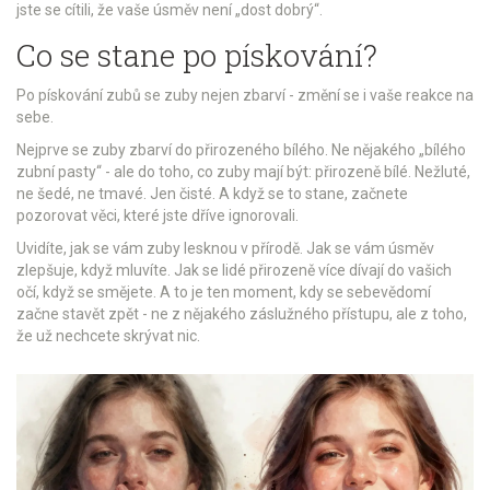
jste se cítili, že vaše úsměv není „dost dobrý“.
Co se stane po pískování?
Po pískování zubů se zuby nejen zbarví - změní se i vaše reakce na
sebe.
Nejprve se zuby zbarví do přirozeného bílého. Ne nějakého „bílého
zubní pasty“ - ale do toho, co zuby mají být: přirozeně bílé. Nežluté,
ne šedé, ne tmavé. Jen čisté. A když se to stane, začnete
pozorovat věci, které jste dříve ignorovali.
Uvidíte, jak se vám zuby lesknou v přírodě. Jak se vám úsměv
zlepšuje, když mluvíte. Jak se lidé přirozeně více dívají do vašich
očí, když se smějete. A to je ten moment, kdy se sebevědomí
začne stavět zpět - ne z nějakého záslužného přístupu, ale z toho,
že už nechcete skrývat nic.