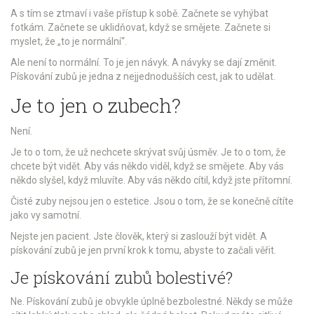
A s tím se ztmaví i vaše přístup k sobě. Začnete se vyhýbat
fotkám. Začnete se uklidňovat, když se smějete. Začnete si
myslet, že „to je normální“.
Ale není to normální. To je jen návyk. A návyky se dají změnit.
Pískování zubů je jedna z nejjednodušších cest, jak to udělat.
Je to jen o zubech?
Není.
Je to o tom, že už nechcete skrývat svůj úsměv. Je to o tom, že
chcete být vidět. Aby vás někdo viděl, když se smějete. Aby vás
někdo slyšel, když mluvíte. Aby vás někdo cítil, když jste přítomní.
Čisté zuby nejsou jen o estetice. Jsou o tom, že se konečně cítíte
jako vy samotní.
Nejste jen pacient. Jste člověk, který si zaslouží být vidět. A
pískování zubů je jen první krok k tomu, abyste to začali věřit.
Je pískování zubů bolestivé?
Ne. Pískování zubů je obvykle úplně bezbolestné. Někdy se může