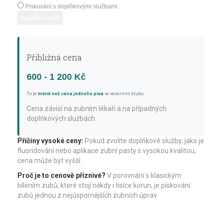
Pískování s doplňkovými službami
Vypočítat cenu
Přibližná cena
600 - 1 200 Kč
To je
méně než cena jednoho piva
ve večerním klubu.
Cena závisí na zubním lékaři a na případných
doplňkových službách.
Příčiny vysoké ceny:
Pokud zvolíte doplňkové služby, jako je
fluoridování nebo aplikace zubní pasty s vysokou kvalitou,
cena může být vyšší.
Proč je to cenově příznivé?
V porovnání s klasickým
bílením zubů, které stojí někdy i tisíce korun, je pískování
zubů jednou z nejúspornějších zubních úprav.