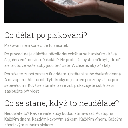
Co dělat po pískování?
Pískování není konec. Je to začátek.
Po proceduře je důležité několik dní vyhýbat se barvivům - kávě,
čaji, červenému vínu, čokoládě. Ne proto, že byste měli být „strmí“ -
ale proto, že vaše zuby jsou teď čisté. A chcete, aby zůstaly.
Používejte zubní pastu s fluoridem. Čistěte si zuby dvakrát denně.
A nezapomeňte na nit. Tyto kroky nejsou jen pro zuby. Jsou pro
sebevědomí. Když se staráte o své zuby, ukazujete sobě, že si
zasloužíte být vidět.
Co se stane, když to neuděláte?
Neuděláte to? Pak se vaše zuby budou ztmavovat. Postupně.
Každým dnem. Každým kávovým šálkem. Každým vínem. Každým
zápalovým zubním plakem.