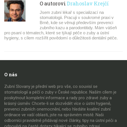
O autorovi
Drahoslav Krejčí
Jsem zubní lékař s specializací na
stomatologii. Pracuji v soukromé praxi v
Brně, kde se věnuji především prevenci
zubního kazu a parodontitidy. Mám vášeň
pro psaní o tématech, které se týkají péče o zuby a ústní
hygieny, s cílem rozšířit povědomí o důležitosti dentální péče.
O nás
Zubní Slovany je přední web pro vše, co souvisí se
stomatologií a péčí o zuby v České republice. Naším cílem je
poskytnout kompletní informace a rady pro zdravé zuby a
krásný úsměv. Chcete-li se dozvědět více o ústní hygieně,
prevenci zubních onemocnění, nebo hledáte kvalitní zubní
ordinace ve vaší oblasti, jste na správném místě. Naši
odborníci pravidelně přidávají nové články, tipy na ústní péči a
odpovědi na časté dotazy týkající se zubního zdraví.