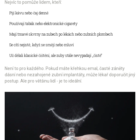
Nejvíc to pomůže lidem, kteří:
Pijí kávu nebo čaj denně
Používají tabák nebo elektronické cigarety
Mají tmavé skvrny na zubech po lékách nebo zubních plombech
Se cítí nejistě, když se smějí nebo mluví
Už dělali klasické čištění, ale zuby stále nevypadají „čistě“
Není to pro každého. Pokud máte křehkou emal, časté záněty
dásní nebo nezahojené zubní implantáty, může lékař doporučit jiný
postup. Ale pro většinu lidí - je to ideální.