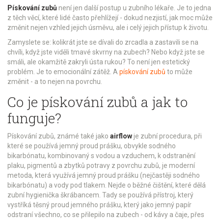
Pískování zubů
není jen další postup u zubního lékaře. Je to jedna
z těch věcí, které lidé často přehlížejí - dokud nezjistí, jak moc může
změnit nejen vzhled jejich úsměvu, ale i celý jejich přístup k životu.
Zamyslete se: kolikrát jste se dívali do zrcadla a zastavili se na
chvíli, když jste viděli tmavé skvrny na zubech? Nebo když jste se
smáli, ale okamžitě zakryli ústa rukou? To není jen estetický
problém. Je to emocionální zátěž. A
pískování zubů
to může
změnit - a to nejen na povrchu.
Co je pískování zubů a jak to
funguje?
Pískování zubů, známé také jako
airflow
je zubní procedura, při
které se používá jemný proud prášku, obvykle sodného
bikarbónatu, kombinovaný s vodou a vzduchem, k odstranění
plaku, pigmentů a zbytků potravy z povrchu zubů
, je moderní
metoda, která využívá jemný proud prášku (nejčastěji sodného
bikarbónatu) a vody pod tlakem. Nejde o běžné čištění, které dělá
zubní hygienička škrábancem. Tady se používá přístroj, který
vystříká těsný proud jemného prášku, který jako jemný papír
odstraní všechno, co se přilepilo na zubech - od kávy a čaje, přes