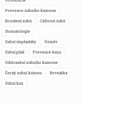
prevence zubního kamene
broušení zubů
citlivost zubů
stomatologie
zubní implantáty
úsměv
zubní plak
prevence kazu
odstranění zubního kamene
černý zubní kámen
rovnátka
zubní kaz