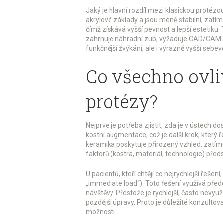
Jaký je hlavní rozdíl mezi klasickou protéz
akrylové základy a jsou méně stabilní, zat
čímž získává vyšší pevnost a lepší estetiku. 
zahrnuje náhradní zub, vyžaduje CAD/CAM vý
funkčnější žvýkání, ale i výrazně vyšší sebe
Co všechno ovli
protézy?
Nejprve je potřeba zjistit, zda je v ústech d
kostní augmentace, což je další krok, který ř
keramika poskytuje přirozený vzhled, zatímc
faktorů (kostra, materiál, technologie) pře
U pacientů, kteří chtějí co nejrychlejší řeše
„immediate load“). Toto řešení využívá pře
návštěvy. Přestože je rychlejší, často nevy
pozdější úpravy. Proto je důležité konzulto
možnosti.