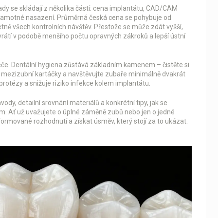
ady se skládají z několika částí: cena implantátu, CAD/CAM
 a samotné nasazení. Průměrná česká cena se pohybuje od
etně všech kontrolních návštěv. Přestože se může zdát vyšší,
 vrátí v podobě menšího počtu opravných zákroků a lepší ústní
péče. Dentální hygiena zůstává základním kamenem – čistěte si
te mezizubní kartáčky a navštěvujte zubaře minimálně dvakrát
protézy a snižuje riziko infekce kolem implantátu.
vody, detailní srovnání materiálů a konkrétní tipy, jak se
em. Ať už uvažujete o úplné záměně zubů nebo jen o jedné
ormované rozhodnutí a získat úsměv, který stojí za to ukázat.