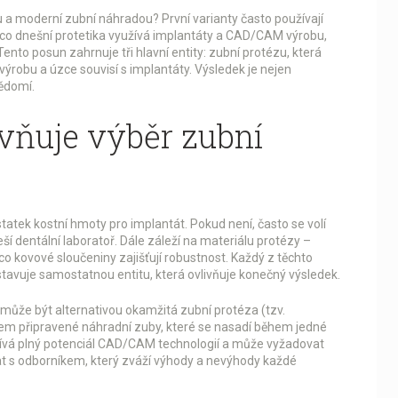
ou a moderní zubní náhradou? První varianty často používají
ímco dnešní protetika využívá implantáty a CAD/CAM výrobu,
Tento posun zahrnuje tři hlavní entity: zubní protézu, která
robu a úzce souvisí s implantáty. Výsledek je nejen
vědomí.
vňuje výběr zubní
ostatek kostní hmoty pro implantát. Pokud není, často se volí
eší dentální laboratoř. Dále záleží na materiálu protézy –
o kovové sloučeniny zajišťují robustnost. Každý z těchto
dstavuje samostatnou entitu, která ovlivňuje konečný výsledek.
ní, může být alternativou okamžitá zubní protéza (tzv.
dem připravené náhradní zuby, které se nasadí během jedné
užívá plný potenciál CAD/CAM technologií a může vyžadovat
vat s odborníkem, který zváží výhody a nevýhody každé