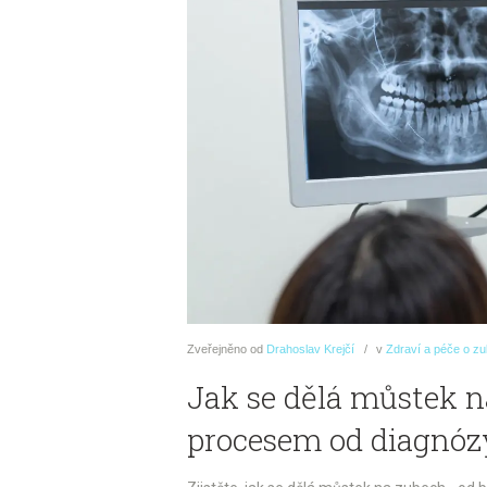
Zveřejněno
od
Drahoslav Krejčí
v
Zdraví a péče o z
Jak se dělá můstek 
procesem od diagnózy