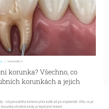
uby
Komentáře
0
bní korunka? Všechno, co
zubních korunkách a jejich
 - od původního kořene přes kolík až po implantát. Víte, co je
 korunka vhodná a kdy je lepší jiné řešení.