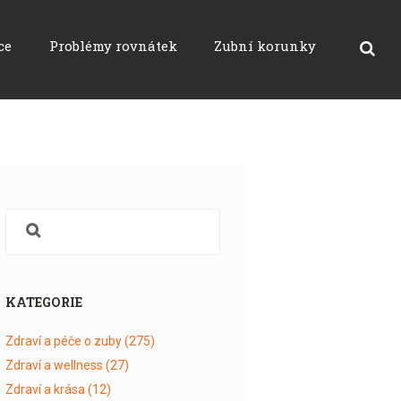
ce
Problémy rovnátek
Zubní korunky
KATEGORIE
Zdraví a péče o zuby
(275)
Zdraví a wellness
(27)
Zdraví a krása
(12)