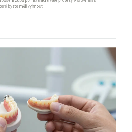
broušení zubů po instalaci trvalé protézy. Porovnání s
teré byste měli vyhnout.