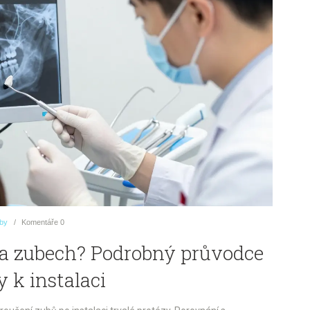
uby
Komentáře
0
na zubech? Podrobný průvodce
 k instalaci