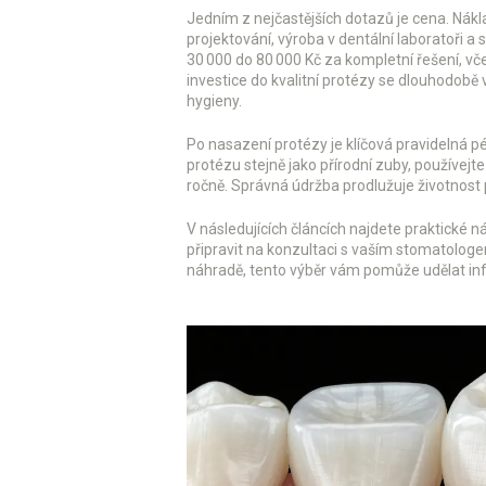
Jedním z nejčastějších dotazů je cena. Nákl
projektování, výroba v dentální laboratoři
30 000 do 80 000 Kč za kompletní řešení, vč
investice do kvalitní protézy se dlouhodobě
hygieny.
Po nasazení protézy je klíčová pravidelná 
protézu stejně jako přírodní zuby, používej
ročně. Správná údržba prodlužuje životnost 
V následujících článcích najdete praktické ná
připravit na konzultaci s vaším stomatolog
náhradě, tento výběr vám pomůže udělat inf