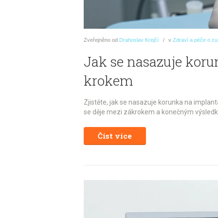
Zveřejněno
od
Drahoslav Krejčí
v
Zdraví a péče o z
Jak se nasazuje koru
krokem
Zjistěte, jak se nasazuje korunka na implan
se děje mezi zákrokem a konečným výsledkem,
Číst více