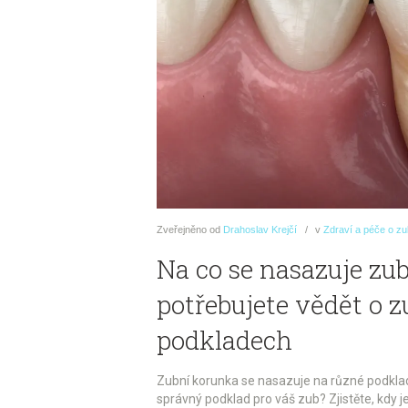
Zveřejněno
od
Drahoslav Krejčí
v
Zdraví a péče o z
Na co se nasazuje zu
potřebujete vědět o 
podkladech
Zubní korunka se nasazuje na různé podklady
správný podklad pro váš zub? Zjistěte, kdy je