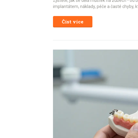
Zjistěte, jak se dělá můstek na zubech - od 
implantátem, náklady, péče a časté chyby, k
Číst více