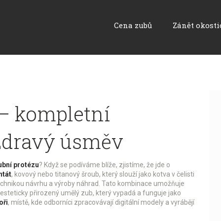
Cena zubů
Zánět okosti
 – kompletní
zdravý úsměv
ubní protézu
? Když se podíváme blíže, zjistíme, že jde o
ntát
,
kovový nebo titanový šroub, který slouží jako kotva v čelisti
technikou návrhu a výroby náhrad
. Tato kombinace umožňuje
 esteticky přirozený umělý zub
, který vypadá a funguje jako
oři
,
místě, kde odborníci zpracovávají digitální modely a vyrábějí