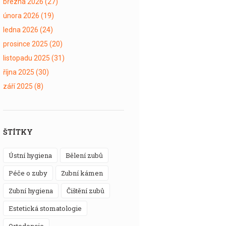
března 2026
(27)
února 2026
(19)
ledna 2026
(24)
prosince 2025
(20)
listopadu 2025
(31)
října 2025
(30)
září 2025
(8)
ŠTÍTKY
ústní hygiena
bělení zubů
péče o zuby
zubní kámen
zubní hygiena
čištění zubů
estetická stomatologie
ortodoncie