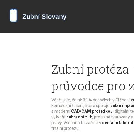
Zubní protéza
průvodce pro 
Věděli jste, že až 30 % dospělých v ČR nosí
z
komplexní řešení, které spojuje
zubní impla
s moderní
CAD/CAM protetikou
,
digitální 
vytvořit
náhradní zub
,
precizně tvarovaný a
pravý. Všechno to začíná v
dentální laborat
finální protézu
.