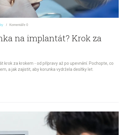
uby
Komentáře
0
nka na implantát? Krok za
tát krok za krokem - od přípravy až po upevnění. Pochopte, co
 a jak zajistit, aby korunka vydržela desítky let.