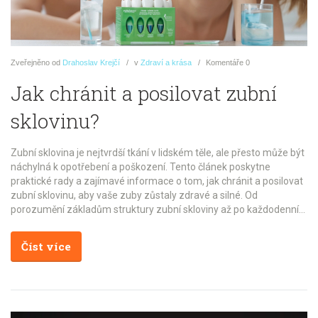
Zveřejněno
od
Drahoslav Krejčí
v
Zdraví a krása
Komentáře
0
Jak chránit a posilovat zubní
sklovinu?
Zubní sklovina je nejtvrdší tkání v lidském těle, ale přesto může být
náchylná k opotřebení a poškození. Tento článek poskytne
praktické rady a zajímavé informace o tom, jak chránit a posilovat
zubní sklovinu, aby vaše zuby zůstaly zdravé a silné. Od
porozumění základům struktury zubní skloviny až po každodenní
návyky, které vám pomohou její ochranu.
Číst více