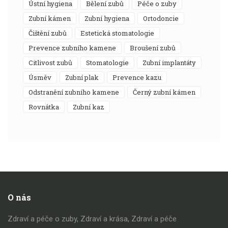
ústní hygiena
bělení zubů
péče o zuby
zubní kámen
zubní hygiena
ortodoncie
čištění zubů
estetická stomatologie
prevence zubního kamene
broušení zubů
citlivost zubů
stomatologie
zubní implantáty
úsměv
zubní plak
prevence kazu
odstranění zubního kamene
černý zubní kámen
rovnátka
zubní kaz
O nás
Zdraví a péče o zuby, Zdraví a krása, Zdraví a péče