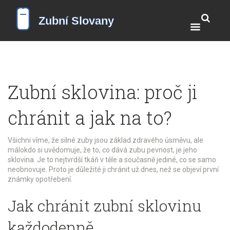
Zubní sklovina: proč ji
chránit a jak na to?
Všichni víme, že silné zuby jsou základ zdravého úsměvu, ale
málokdo si uvědomuje, že to, co dává zubu pevnost, je jeho
sklovina. Je to nejtvrdší tkáň v těle a současně jediné, co se samo
neobnovuje. Proto je důležité ji chránit už dnes, než se objeví první
známky opotřebení.
Jak chránit zubní sklovinu
každodenně