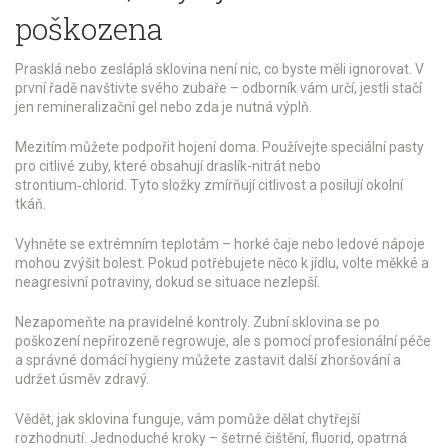
poškozena
Prasklá nebo zesláplá sklovina není nic, co byste měli ignorovat. V
první řadě navštivte svého zubaře – odborník vám určí, jestli stačí
jen remineralizační gel nebo zda je nutná výplň.
Mezitím můžete podpořit hojení doma. Používejte speciální pasty
pro citlivé zuby, které obsahují draslík-nitrát nebo
strontium‑chlorid. Tyto složky zmírňují citlivost a posilují okolní
tkáň.
Vyhněte se extrémním teplotám – horké čaje nebo ledové nápoje
mohou zvýšit bolest. Pokud potřebujete něco k jídlu, volte měkké a
neagresivní potraviny, dokud se situace nezlepší.
Nezapomeňte na pravidelné kontroly. Zubní sklovina se po
poškození nepřirozeně regrowuje, ale s pomocí profesionální péče
a správné domácí hygieny můžete zastavit další zhoršování a
udržet úsměv zdravý.
Vědět, jak sklovina funguje, vám pomůže dělat chytřejší
rozhodnutí. Jednoduché kroky – šetrné čištění, fluorid, opatrná