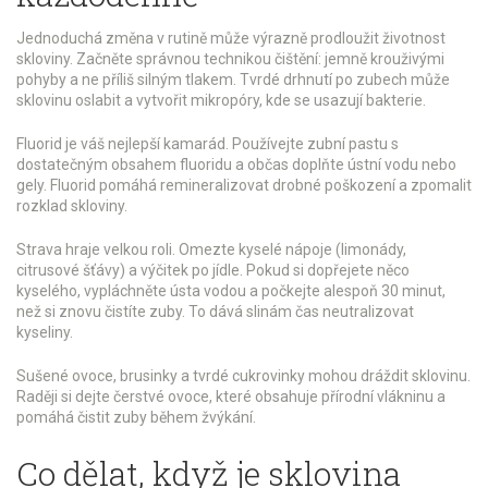
Jednoduchá změna v rutině může výrazně prodloužit životnost
skloviny. Začněte správnou technikou čištění: jemně krouživými
pohyby a ne příliš silným tlakem. Tvrdé drhnutí po zubech může
sklovinu oslabit a vytvořit mikropóry, kde se usazují bakterie.
Fluorid je váš nejlepší kamarád. Používejte zubní pastu s
dostatečným obsahem fluoridu a občas doplňte ústní vodu nebo
gely. Fluorid pomáhá remineralizovat drobné poškození a zpomalit
rozklad skloviny.
Strava hraje velkou roli. Omezte kyselé nápoje (limonády,
citrusové šťávy) a výčitek po jídle. Pokud si dopřejete něco
kyselého, vypláchněte ústa vodou a počkejte alespoň 30 minut,
než si znovu čistíte zuby. To dává slinám čas neutralizovat
kyseliny.
Sušené ovoce, brusinky a tvrdé cukrovinky mohou dráždit sklovinu.
Raději si dejte čerstvé ovoce, které obsahuje přírodní vlákninu a
pomáhá čistit zuby během žvýkání.
Co dělat, když je sklovina