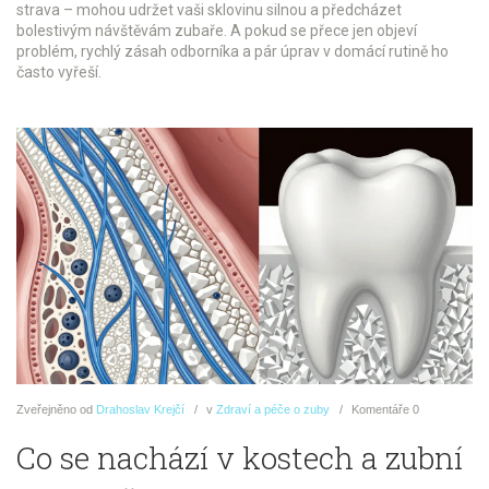
strava – mohou udržet vaši sklovinu silnou a předcházet
bolestivým návštěvám zubaře. A pokud se přece jen objeví
problém, rychlý zásah odborníka a pár úprav v domácí rutině ho
často vyřeší.
Zveřejněno
od
Drahoslav Krejčí
v
Zdraví a péče o zuby
Komentáře
0
Co se nachází v kostech a zubní