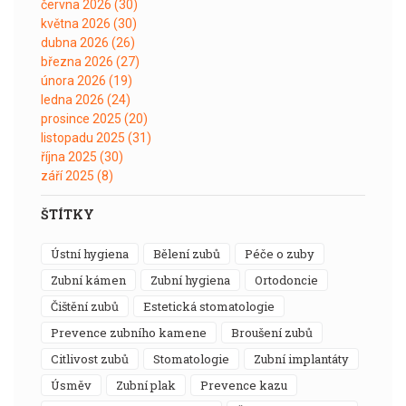
června 2026
(30)
května 2026
(30)
dubna 2026
(26)
března 2026
(27)
února 2026
(19)
ledna 2026
(24)
prosince 2025
(20)
listopadu 2025
(31)
října 2025
(30)
září 2025
(8)
ŠTÍTKY
ústní hygiena
bělení zubů
péče o zuby
zubní kámen
zubní hygiena
ortodoncie
čištění zubů
estetická stomatologie
prevence zubního kamene
broušení zubů
citlivost zubů
stomatologie
zubní implantáty
úsměv
zubní plak
prevence kazu