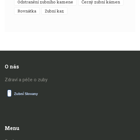
odstranění zubního kamene
černý zubní kámen
rovnátka
zubní kaz
O nás
Zdraví a péče o zuby
Menu