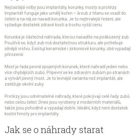
Nejčastější volby jsou implantáty, korunky, mosty a protézy.
Implantát funguje jako umělý kořen – šroub z titanu se vsadí do
čelisti a na něj se nasadí korunka. Je to nejtrvalejší řešení, ale
vyžaduje dostatek zdravé kosti a trochu vyšší cenu.
Korunka je částečná náhrada, kterou nasadíte na poškozený zub.
Používá se, když zub má dostatečnou strukturu, ale potřebuje
silnější vrstvu. Existují keramické i zirkoniové korunky, obě vypadají
přirozeně.
Most je řada pevně spojených korunek, které nahradí jeden nebo
více chybějících zubů. Připevní se ke zdravým zubům po stranách
a vytváří pevný most. Je to levnější varianta než implantát, ale
zatěžuje okolní zuby.
Protézy jsou odnímatelné náhrady, které pokrývají celé řady zubů
nebo celou čelist. Dnes jsou vyrobeny z moderních materiálů,
takže jsou pohodlné a vypadají dobře. Ideální, když není dostatek
kostní hmoty pro implantáty.
Jak se o náhrady starat