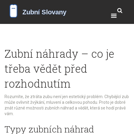
Zubní náhrady – co je
třeba vědět před
rozhodnutím
Rozumíte, že ztráta zubu není jen estetický problém. Chybějící zub
může ovlivnit žvýkání, mluvení a celkovou pohodu. Proto je dobré
znát různé možnosti zubních náhrad a vědět, která se hodí právě
vám.
Typy zubních náhrad