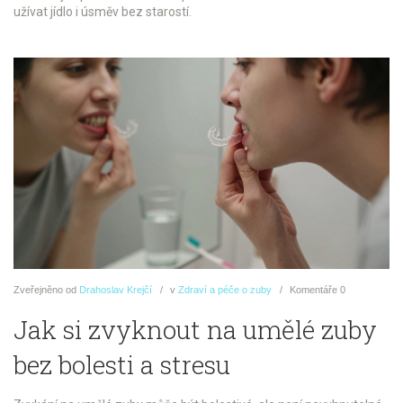
užívat jídlo i úsměv bez starostí.
Zveřejněno
od
Drahoslav Krejčí
v
Zdraví a péče o zuby
Komentáře
0
Jak si zvyknout na umělé zuby
bez bolesti a stresu