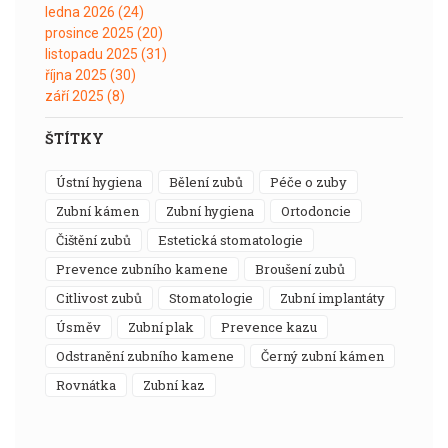
ledna 2026
(24)
prosince 2025
(20)
listopadu 2025
(31)
října 2025
(30)
září 2025
(8)
ŠTÍTKY
ústní hygiena
bělení zubů
péče o zuby
zubní kámen
zubní hygiena
ortodoncie
čištění zubů
estetická stomatologie
prevence zubního kamene
broušení zubů
citlivost zubů
stomatologie
zubní implantáty
úsměv
zubní plak
prevence kazu
odstranění zubního kamene
černý zubní kámen
rovnátka
zubní kaz