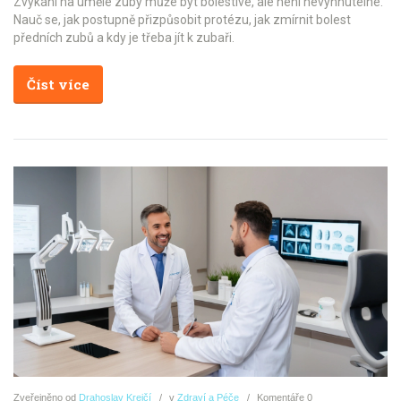
Zvykání na umělé zuby může být bolestivé, ale není nevyhnutelné.
Nauč se, jak postupně přizpůsobit protézu, jak zmírnit bolest
předních zubů a kdy je třeba jít k zubaři.
Číst více
Zveřejněno
od
Drahoslav Krejčí
v
Zdraví a Péče
Komentáře
0