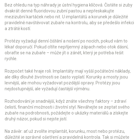
Bez ohledu na typ náhrady je ústní hygiena klíčová. Čistěte si zuby
dvakrát denně fluoridovou zubní pastou a nepřeskakujte
mezizubní kartáček nebo nit. U implantátů a korunek je důležité
pravidelně navštěvovat zubaře na kontrolu, aby se předešlo infekci
a ztrátě kostí.
Protézy vyžadují denní čištění a nošení po nocích, pokud vám to
lékař doporučí. Pokud cítíte nepříjemný zápach nebo otok dásní,
obraťte se na zubaře – může jít o zánět, který je potřeba řešit
rychle.
Rozpočet také hraje roli. Implantáty mají vyšší počáteční náklady,
ale díky dlouhé životnosti se často vyplatí. Korunky a mosty jsou
levnější, ale mohou vyžadovat pozdější opravy. Protézy jsou
nejdostupnější, ale vyžadují častější výměnu.
Rozhodování je snadnější, když znáte všechny faktory – zdraví
čelistí, finanční možnosti i životní styl. Neváhejte se zeptat svého
zubaře na podrobnosti, požádejte o ukázky materiálů a získejte
druhý názor, pokud si nejste jistí.
Na závěr: ať už zvolíte implantát, korunku, most nebo protézu,
důležité je správné ošetření a pravidelná kontrola. Tak si můžete