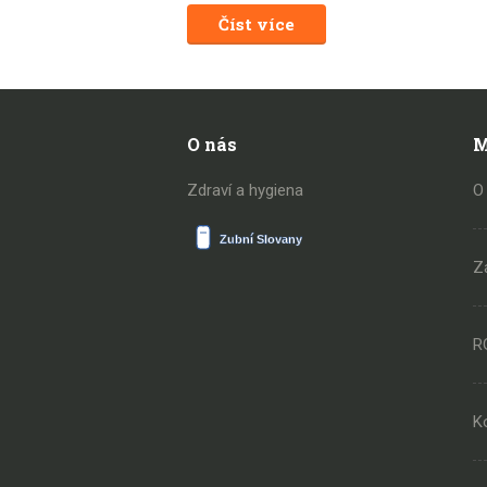
Číst více
O nás
M
Zdraví a hygiena
O
Z
R
K