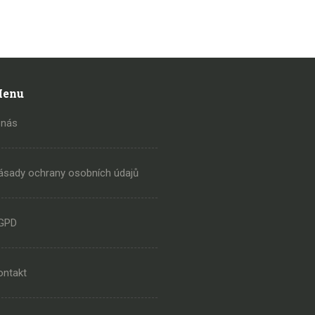
enu
 nás
ásady ochrany osobních údajů
GPD
ontakt