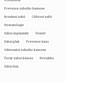
prevence zubního kamene
broušení zubů
citlivost zubů
stomatologie
zubní implantáty
úsměv
zubní plak
prevence kazu
odstranění zubního kamene
černý zubní kámen
rovnátka
zubní kaz