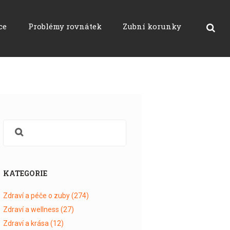
ce
Problémy rovnátek
Zubní korunky
KATEGORIE
Zdraví a péče o zuby
(274)
Zdraví a wellness
(27)
Zdraví a krása
(12)