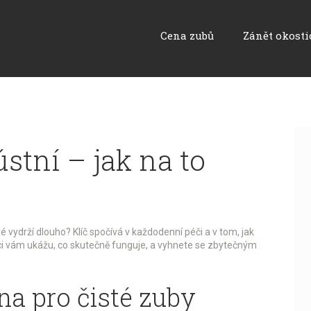
Cena zubů
Zánět okosti
ústní – jak na to
é vydrží dlouho? Klíč spočívá v každodenní péči a v tom, jak
ci vám ukážu, co skutečně funguje, a vyhnete se zbytečným
na pro čisté zuby