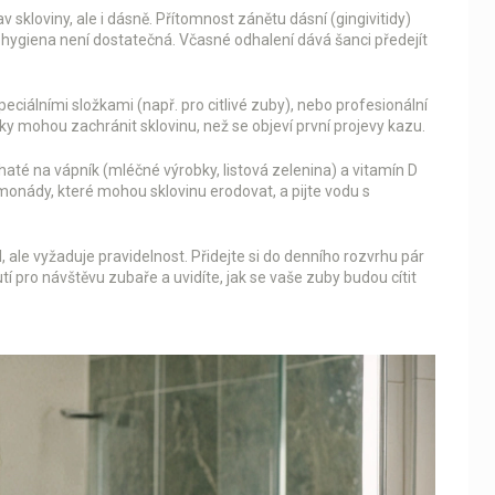
 skloviny, ale i dásně. Přítomnost zánětu dásní (gingivitidy)
í hygiena není dostatečná. Včasné odhalení dává šanci předejít
ciálními složkami (např. pro citlivé zuby), nebo profesionální
oky mohou zachránit sklovinu, než se objeví první projevy kazu.
até na vápník (mléčné výrobky, listová zelenina) a vitamín D
monády, které mohou sklovinu erodovat, a pijte vodu s
l, ale vyžaduje pravidelnost. Přidejte si do denního rozvrhu pár
í pro návštěvu zubaře a uvidíte, jak se vaše zuby budou cítit