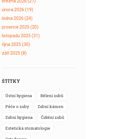
března 2026
(27)
února 2026
(19)
ledna 2026
(24)
prosince 2025
(20)
listopadu 2025
(31)
října 2025
(30)
září 2025
(8)
ŠTÍTKY
ústní hygiena
bělení zubů
péče o zuby
zubní kámen
zubní hygiena
čištění zubů
estetická stomatologie
ortodoncie