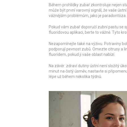
Během prohlídky zubař zkontroluje nejen stav
může být první varovný signál, že vaše ústn
vážnějším problémům, jako je paradontóza.
Pokud vám zubař doporučí zubní pastu se spe
fluoridovou aplikaci, berte to vážně. Tyto kr
Nezapomínejte také na výživu. Potraviny boh
podporují pevnost zubů. Omezte citrusy a li
fluoridem, pokud ji vaše oblast nabízí.
Na závěr: zdraví dutiny ústní není složitý úko
minut na čistý úsměv, nastavte si připomenut
lépe už během několika týdnů.