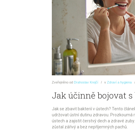
Zveřejněno
od
Drahoslav Krejčí
v
Zdraví a hygiena
Jak účinně bojovat s
Jak se zbavit bakterií v ústech? Tento člán
udržovat ústní dutinu zdravou. Prozkoumá r
ústech a zajistit čerstvý dech a zdravé zuby.
zůstal zářivý a bez nepříjemných pachů.