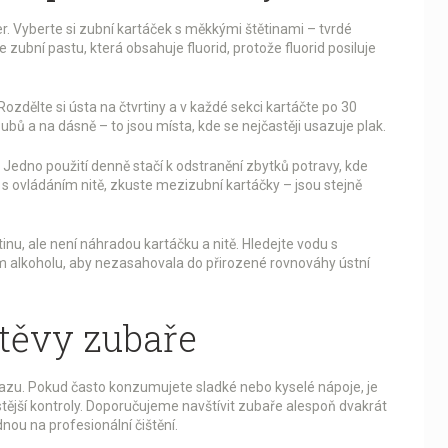
čer. Vyberte si zubní kartáček s měkkými štětinami – tvrdé
 zubní pastu, která obsahuje fluorid, protože fluorid posiluje
Rozdělte si ústa na čtvrtiny a v každé sekci kartáčte po 30
ů a na dásně – to jsou místa, kde se nejčastěji usazuje plak.
Jedno použití denně stačí k odstranění zbytků potravy, kde
 ovládáním nitě, zkuste mezizubní kartáčky – jsou stejně
inu, ale není náhradou kartáčku a nitě. Hledejte vodu s
 alkoholu, aby nezasahovala do přirozené rovnováhy ústní
těvy zubaře
kazu. Pokud často konzumujete sladké nebo kyselé nápoje, je
tější kontroly. Doporučujeme navštívit zubaře alespoň dvakrát
dnou na profesionální čištění.