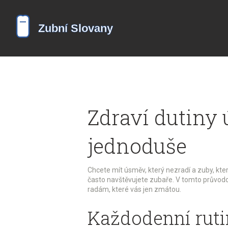
Zdraví dutiny 
jednoduše
Chcete mít úsměv, který nezradí a zuby, kter
často navštěvujete zubaře. V tomto průvod
radám, které vás jen zmátou.
Každodenní ruti