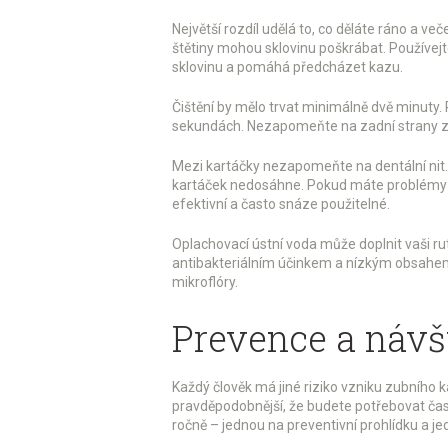
Největší rozdíl udělá to, co děláte ráno a ve
štětiny mohou sklovinu poškrábat. Používejte
sklovinu a pomáhá předcházet kazu.
Čištění by mělo trvat minimálně dvě minuty. 
sekundách. Nezapomeňte na zadní strany zub
Mezi kartáčky nezapomeňte na dentální nit. 
kartáček nedosáhne. Pokud máte problémy s
efektivní a často snáze použitelné.
Oplachovací ústní voda může doplnit vaši rut
antibakteriálním účinkem a nízkým obsahem
mikroflóry.
Prevence a návš
Každý člověk má jiné riziko vzniku zubního 
pravděpodobnější, že budete potřebovat čas
ročně – jednou na preventivní prohlídku a je