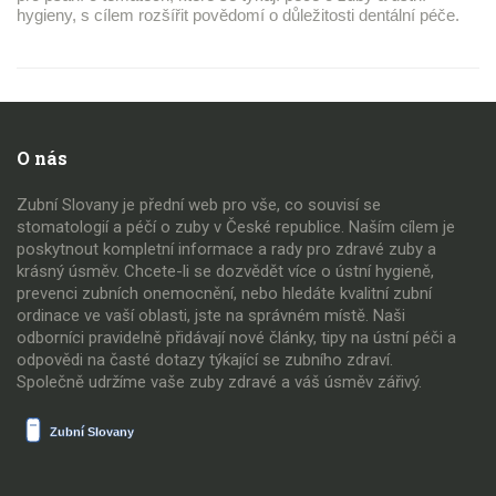
hygieny, s cílem rozšířit povědomí o důležitosti dentální péče.
O nás
Zubní Slovany je přední web pro vše, co souvisí se
stomatologií a péčí o zuby v České republice. Naším cílem je
poskytnout kompletní informace a rady pro zdravé zuby a
krásný úsměv. Chcete-li se dozvědět více o ústní hygieně,
prevenci zubních onemocnění, nebo hledáte kvalitní zubní
ordinace ve vaší oblasti, jste na správném místě. Naši
odborníci pravidelně přidávají nové články, tipy na ústní péči a
odpovědi na časté dotazy týkající se zubního zdraví.
Společně udržíme vaše zuby zdravé a váš úsměv zářivý.