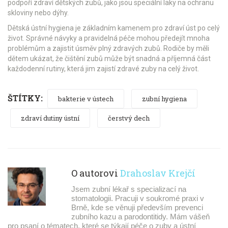
podpoří zdraví dětských zubů, jako jsou speciální laky na ochranu
skloviny nebo dýhy.
Dětská ústní hygiena je základním kamenem pro zdraví úst po celý
život. Správné návyky a pravidelná péče mohou předejít mnoha
problémům a zajistit úsměv plný zdravých zubů. Rodiče by měli
dětem ukázat, že čištění zubů může být snadná a příjemná část
každodenní rutiny, která jim zajistí zdravé zuby na celý život.
ŠTÍTKY:
bakterie v ústech
zubní hygiena
zdraví dutiny ústní
čerstvý dech
O autorovi
Drahoslav Krejčí
Jsem zubní lékař s specializací na
stomatologii. Pracuji v soukromé praxi v
Brně, kde se věnuji především prevenci
zubního kazu a parodontitidy. Mám vášeň
pro psaní o tématech, které se týkají péče o zuby a ústní