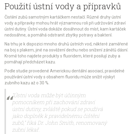
Použití ústní vody a přípravků
Čistění zubů samotným kartáčkem nestačí. Různé druhy ústní
vody a přípravky mohou hrát významnou roli při udržování zdraví
ústní dutiny. Ústní voda dokáže dosáhnout do míst, kam kartáček
nedosáhne, a pomáhá odstranit zbytky potravy a bakterií.
Na trhu je k dispozici mnoho druhů ústních vod, některé zaměřené
na boj s plakem, jiné na osvěžení dechu nebo snížení zánětů dásní.
Kromě toho najdete produkty s fluoridem, které posilují zuby a
pomáhají předcházet kazu.
Podle studie provedené Americkou dentální asociací, pravidelné
používání ústní vody s obsahem fluoridu může snížit výskyt
zubního kazu až o 30 %.
"Ústní voda může být účinným
pomocníkem při zachování zdraví
ústní dutiny, zvláště pokud se používá
jako doplněk k pravidelnému čištění
zubů," říká Dr. John Smith, renomovaný
zubní lékař.