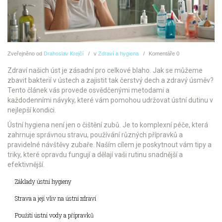
Zveřejněno
od
Drahoslav Krejčí
v
Zdraví a hygiena
Komentáře
0
Zdraví našich úst je zásadní pro celkové blaho. Jak se můžeme
zbavit bakterií v ústech a zajistit tak čerstvý dech a zdravý úsměv?
Tento článek vás provede osvědčenými metodami a
každodenními návyky, které vám pomohou udržovat ústní dutinu v
nejlepší kondici.
Ústní hygiena není jen o čištění zubů. Je to komplexní péče, která
zahrnuje správnou stravu, používání různých přípravků a
pravidelné návštěvy zubaře. Naším cílem je poskytnout vám tipy a
triky, které opravdu fungují a dělají vaši rutinu snadnější a
efektivnější.
Základy ústní hygieny
Strava a její vliv na ústní zdraví
Použití ústní vody a přípravků