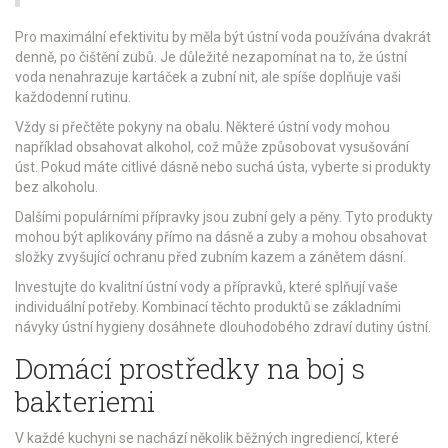
Pro maximální efektivitu by měla být ústní voda používána dvakrát
denně, po čištění zubů. Je důležité nezapomínat na to, že ústní
voda nenahrazuje kartáček a zubní nit, ale spíše doplňuje vaši
každodenní rutinu.
Vždy si přečtěte pokyny na obalu. Některé ústní vody mohou
například obsahovat alkohol, což může způsobovat vysušování
úst. Pokud máte citlivé dásně nebo suchá ústa, vyberte si produkty
bez alkoholu.
Dalšími populárními přípravky jsou zubní gely a pěny. Tyto produkty
mohou být aplikovány přímo na dásně a zuby a mohou obsahovat
složky zvyšující ochranu před zubním kazem a zánětem dásní.
Investujte do kvalitní ústní vody a přípravků, které splňují vaše
individuální potřeby. Kombinací těchto produktů se základními
návyky ústní hygieny dosáhnete dlouhodobého zdraví dutiny ústní.
Domácí prostředky na boj s
bakteriemi
V každé kuchyni se nachází několik běžných ingrediencí, které