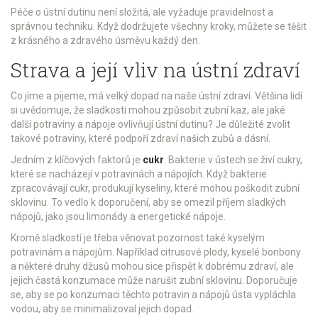
Péče o ústní dutinu není složitá, ale vyžaduje pravidelnost a
správnou techniku. Když dodržujete všechny kroky, můžete se těšit
z krásného a zdravého úsměvu každý den.
Strava a její vliv na ústní zdraví
Co jíme a pijeme, má velký dopad na naše ústní zdraví. Většina lidí
si uvědomuje, že sladkosti mohou způsobit zubní kaz, ale jaké
další potraviny a nápoje ovlivňují ústní dutinu? Je důležité zvolit
takové potraviny, které podpoří zdraví našich zubů a dásní.
Jedním z klíčových faktorů je
cukr
. Bakterie v ústech se živí cukry,
které se nacházejí v potravinách a nápojích. Když bakterie
zpracovávají cukr, produkují kyseliny, které mohou poškodit zubní
sklovinu. To vedlo k doporučení, aby se omezil příjem sladkých
nápojů, jako jsou limonády a energetické nápoje.
Kromě sladkostí je třeba věnovat pozornost také kyselým
potravinám a nápojům. Například citrusové plody, kyselé bonbony
a některé druhy džusů mohou sice přispět k dobrému zdraví, ale
jejich častá konzumace může narušit zubní sklovinu. Doporučuje
se, aby se po konzumaci těchto potravin a nápojů ústa vypláchla
vodou, aby se minimalizoval jejich dopad.