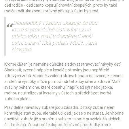
děti rodiče - děti často kopírují chování dospělých, proto by také
rodiče měli ukazovat správný přístup k ústní hygieně.
„Dlouhodobý výzkum ukazuje, že děti,
které si pravidelně čistí zuby už od
útlého věku, mají v dospělosti lepší
ústní zdraví,“ říká pediatr MUDr. Jana
Novotná.
Kromě čištění je neméně důležité sledovat stravovací návyky dětí.
Sladkosti, sycené nápoje a kyselé potraviny jsou nepřátelé
zdravých zubů. Vhodně zvolená strava bohatá na ovoce, zeleninu
a mléčné výrobky může pomoci udržet zuby silné a zdravé. Malé
svačiny během dne, které obsahují například sýr nebo jablka,
mohou neutralizovat kyseliny v ústech a předcházet tvorbě
zubního plaku.
Pravidelné návštěvy zubaře jsou zásadní. Dětský zubař nejen
kontroluje stav zubů, ale také učí děti, jak se o ně starat. Je vhodné
navštívit zubaře již s prvním zoubkem a poté pravidelně každých
šest měsíců. Zubař může doporučit různé prostředky, které