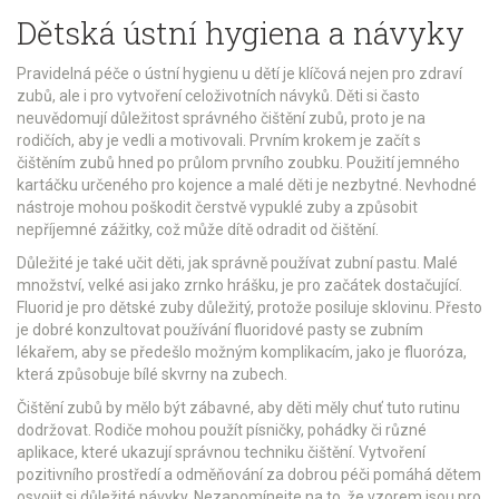
Dětská ústní hygiena a návyky
Pravidelná péče o ústní hygienu u dětí je klíčová nejen pro zdraví
zubů, ale i pro vytvoření celoživotních návyků. Děti si často
neuvědomují důležitost správného čištění zubů, proto je na
rodičích, aby je vedli a motivovali. Prvním krokem je začít s
čištěním zubů hned po průlom prvního zoubku. Použití jemného
kartáčku určeného pro kojence a malé děti je nezbytné. Nevhodné
nástroje mohou poškodit čerstvě vypuklé zuby a způsobit
nepříjemné zážitky, což může dítě odradit od čištění.
Důležité je také učit děti, jak správně používat zubní pastu. Malé
množství, velké asi jako zrnko hrášku, je pro začátek dostačující.
Fluorid je pro dětské zuby důležitý, protože posiluje sklovinu. Přesto
je dobré konzultovat používání fluoridové pasty se zubním
lékařem, aby se předešlo možným komplikacím, jako je fluoróza,
která způsobuje bílé skvrny na zubech.
Čištění zubů by mělo být zábavné, aby děti měly chuť tuto rutinu
dodržovat. Rodiče mohou použít písničky, pohádky či různé
aplikace, které ukazují správnou techniku čištění. Vytvoření
pozitivního prostředí a odměňování za dobrou péči pomáhá dětem
osvojit si důležité návyky. Nezapomínejte na to, že vzorem jsou pro