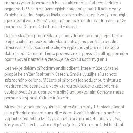
mohou výrazně pomoci při boji s bakteriemi v ústech. Jedním z
nejjednodušších a nejúčinnejších způsobů je použití solné vody.
Smíchejte jednu čajovou lžičku soli ve sklenici teplé vody a použijte
ji jako ústní vodu. Slaná voda má antibakteriální vlastnosti a může
pomoci snížit množství bakterií v ústech.
Dalším skvělým prostředkem je použití kokosového oleje. Tento
olej má silné antibakteriální vlastnosti a jeho použití je snadné.
Stačí vzít lžíci kokosového oleje a vyplachovat si s ním ústa po
dobu 10 až 15 minut. Tento proces, známý jako oil pulling, pomáhá
odstraňovat bakterie a zlepšuje celkovou ústní hygienu.
Česnek je dalším přírodním antibiotikem, které může výrazně
přispět ke snížení bakterií v ústech. Směle využijte sílu tohoto
zázračného kořene. Můžete si připravit jednoduchou tinkturu z
rozdrceného česneku a vody, kterou pak budete každodenně
vyplachovat ústa. Česnek má silné antibakteriální účinky a může
pomoci v boji proti ústním infekcím.
Milovníci bylinek rádi využijí sílu hřebíčku a máty. Hřebíček působí
jako přírodní antiseptikum, díky čemuž zabíjí bakterie a snižuje
zápach z úst. Mátu lze žvýkat, nebo si z ní můžete připravit čaj,
který osvěží dech a zároveň přispěje k nižšímu množství bakterií.