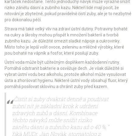
kartáček nedostane. Tento jednoduchý návyk může výrazně snížit
riziko zánětu dásní a zubního kazu. Někteří lidé mají pocit, že
nitování je zbytečné, pokud pravidelně čistí zuby, ale je to nezbytné
pro dokonalou péči.
Strava má také velký vliv na zdraví ústní dutiny. Potraviny bohaté
na cukry a škroby mohou přispět k množení bakterií a tvorbě
zubního kazu. Je důležité omezit sladké nápoje a cukrovinky.
Místo toho je lepší volit ovoce, zeleninu a mléčné výrobky, které
jsou bohaté na vápník a fosfor, které posilují zuby.
Ústní voda může být užitečným doplňkem každodenní rutiny.
Pomáhá odstranit bakterie a osvěžuje dech. Je však důležité si
vybrat ústní vodu bez alkoholu, protože alkohol může vysušovat
ústa a zhoršovat hygienu. Některé ústní vody obsahují fluor, který
pomáhá posilovat sklovinu a chránit zuby před kazem.
„Čistit si zuby dvakrát denně a používat
zubní nit je základní krok k udržení
zdravých zubů a dásní. Kombinace
těchto návyků může snížit riziko
zánětu dásní a zubního kazu až o 40 %, “
říká MUDr. Jan Novák, stomatolog z