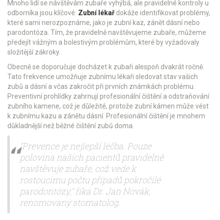
Mnoho lidí se návštěvám zubaře vyhýbá, ale pravidelné kontroly u
odborníka jsou klíčové.
Zubní lékař
dokáže identifikovat problémy,
které sami nerozpoznáme, jako je zubní kaz, zánět dásní nebo
parodontóza. Tím, že pravidelně navštěvujeme zubaře, můžeme
předejít vážným a bolestivým problémům, které by vyžadovaly
složitější zákroky.
Obecně se doporučuje docházet k zubaři alespoň dvakrát ročně.
Tato frekvence umožňuje zubnímu lékaři sledovat stav vašich
zubů a dásní a včas zakročit při prvních známkách problému.
Preventivní prohlídky zahrnují profesionální čištění a odstraňování
zubního kamene, což je důležité, protože zubní kámen může vést
k zubnímu kazu a zánětu dásní. Profesionální čištění je mnohem
důkladnější než běžné čištění zubů doma.
"Prevence je nejlepší léčba. Pouze
polovina našich pacientů pravidelně
navštěvuje zubaře, což vede k
rostoucímu počtu případů pokročilé
parodontózy," říká Dr. Jan Novák,
renomovaný stomatolog.