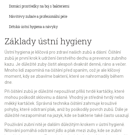
Domácí prostředky na boj s bakteriemi
Návštěvy zubaře a profesionální péče
Dětská ústní hygiena a návyky
Základy ústní hygieny
Ústní hygiena je klíčová pro zdraví našich zubů a dásní. Čištění
zubů je první krok k udržení čerstvého dechu a prevence zubního
kazu. Je důležité zuby čistit alespoň dvakrát denně, ráno a večer.
Mnoho lidí zapomíná na čištění před spaním, což je ale klíčový
moment, kdy se zbavíme bakterií, které se nahromadily během
dne.
Při čištění zubů je důležité nepoužívat příliš tvrdé kartáčky, které
mohou poškodit sklovinu a dásně. Vhodný je středně tvrdý nebo
měkký kartáček. Správná technika čištění zahrnuje krouživé
pohyby, které odstraní plak, aniž by poškodily povrch zubů. Dále je
důležité nezapomínat na jazyk, kde se bakterie také často usazují.
Používání zubní nitě je dalším důležitým krokem v ústní hygieně.
Nitování pomáhá odstranit jídlo a plak mezi zuby, kde se zubní