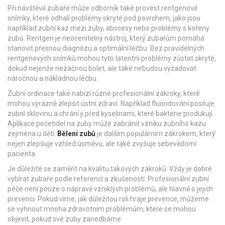
Při návštěvě zubaře může odborník také provést rentgenové
snímky, které odhalí problémy skryté pod povrchem, jako jsou
například zubní kaz mezi zuby, abscesy nebo problémy s kořeny
zubů. Rentgen je neocenitelný nástroj, který zubařům pomáhá
stanovit přesnou diagnózu a optimální léčbu. Bez pravidelných
rentgenových snímků mohou tyto latentní problémy zůstat skryté,
dokud nejenže nezačnou bolet, ale také nebudou vyžadovat
náročnou a nákladnou léčbu.
Zubní ordinace také nabízí různé profesionální zákroky, které
mohou výrazně zlepšit ústní zdraví. Například fluoridování posiluje
zubní sklovinu a chrání ji před kyselinami, které bakterie produkují.
Aplikace pečetidel na zuby může zabránit vzniku zubního kazu
zejména u dětí.
Bělení zubů
je dalším populárním zákrokem, který
nejen zlepšuje vzhled úsměvu, ale také zvyšuje sebevědomí
pacienta.
Je důležité se zaměřit na kvalitu takových zákroků. Vždy je dobré
vybírat zubaře podle referencí a zkušeností. Profesionální zubní
péče není pouze o nápravě vzniklých problémů, ale hlavně o jejich
prevenci. Pokud víme, jak důležitou roli hraje prevence, můžeme
se vyhnout mnoha zdravotním problémům, které se mohou
objevit, pokud své zuby zanedbáme.