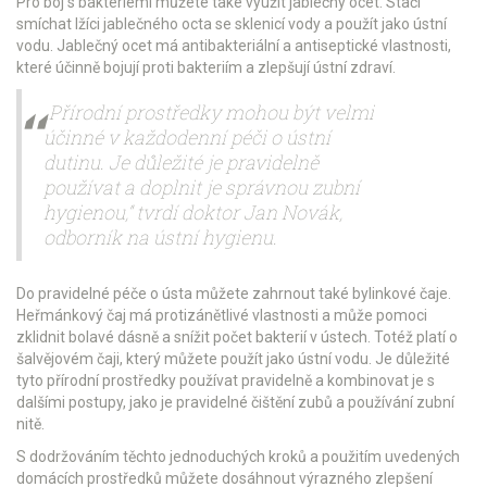
Pro boj s bakteriemi můžete také využít jablečný ocet. Stačí
smíchat lžíci jablečného octa se sklenicí vody a použít jako ústní
vodu. Jablečný ocet má antibakteriální a antiseptické vlastnosti,
které účinně bojují proti bakteriím a zlepšují ústní zdraví.
„Přírodní prostředky mohou být velmi
účinné v každodenní péči o ústní
dutinu. Je důležité je pravidelně
používat a doplnit je správnou zubní
hygienou,“ tvrdí doktor Jan Novák,
odborník na ústní hygienu.
Do pravidelné péče o ústa můžete zahrnout také bylinkové čaje.
Heřmánkový čaj má protizánětlivé vlastnosti a může pomoci
zklidnit bolavé dásně a snížit počet bakterií v ústech. Totéž platí o
šalvějovém čaji, který můžete použít jako ústní vodu. Je důležité
tyto přírodní prostředky používat pravidelně a kombinovat je s
dalšími postupy, jako je pravidelné čištění zubů a používání zubní
nitě.
S dodržováním těchto jednoduchých kroků a použitím uvedených
domácích prostředků můžete dosáhnout výrazného zlepšení