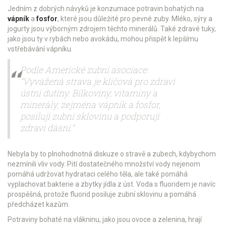
Jedním z dobrých návyků je konzumace potravin bohatých na
vápník
a
fosfor
, které jsou důležité pro pevné zuby. Mléko, sýry a
jogurty jsou výborným zdrojem těchto minerálů. Také zdravé tuky,
jako jsou ty v rybách nebo avokádu, mohou přispět k lepšímu
vstřebávání vápníku.
Podle Americké zubní asociace:
"Vyvážená strava je klíčová pro zdraví
ústní dutiny. Bílkoviny, vitamíny a
minerály, zejména vápník a fosfor,
posilují zubní sklovinu a podporují
zdraví dásní."
Nebyla by to plnohodnotná diskuze o stravě a zubech, kdybychom
nezmínili vliv vody. Pití dostatečného množství vody nejenom
pomáhá udržovat hydrataci celého těla, ale také pomáhá
vyplachovat bakterie a zbytky jídla z úst. Voda s fluoridem je navíc
prospěšná, protože fluorid posiluje zubní sklovinu a pomáhá
předcházet kazům.
Potraviny bohaté na vlákninu, jako jsou ovoce a zelenina, hrají