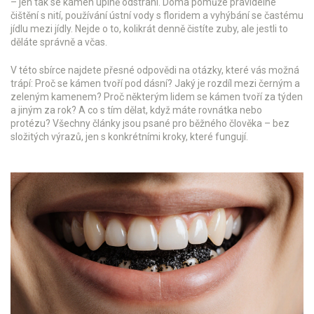
– jen tak se kámen úplně odstraní. Doma pomůže pravidelné
čištění s nití, používání ústní vody s floridem a vyhýbání se častému
jídlu mezi jídly. Nejde o to, kolikrát denně čistíte zuby, ale jestli to
děláte správně a včas.
V této sbírce najdete přesné odpovědi na otázky, které vás možná
trápí: Proč se kámen tvoří pod dásní? Jaký je rozdíl mezi černým a
zeleným kamenem? Proč některým lidem se kámen tvoří za týden
a jiným za rok? A co s tím dělat, když máte rovnátka nebo
protézu? Všechny články jsou psané pro běžného člověka – bez
složitých výrazů, jen s konkrétními kroky, které fungují.