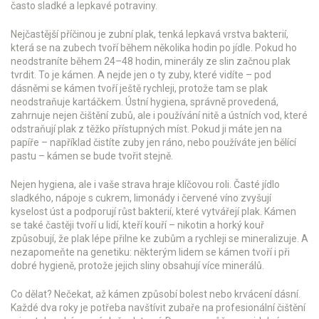
často sladké a lepkavé potraviny.
Nejčastější příčinou je
zubní plak
,
tenká lepkavá vrstva bakterií,
která se na zubech tvoří během několika hodin po jídle
. Pokud ho
neodstraníte během 24–48 hodin, minerály ze slin začnou plak
tvrdit. To je kámen. A nejde jen o ty zuby, které vidíte – pod
dásněmi se kámen tvoří ještě rychleji, protože tam se plak
neodstraňuje kartáčkem.
Ústní hygiena
,
správně provedená,
zahrnuje nejen čištění zubů, ale i používání nitě a ústních vod, které
odstraňují plak z těžko přístupných míst
. Pokud ji máte jen na
papíře – například čistíte zuby jen ráno, nebo používáte jen bělící
pastu – kámen se bude tvořit stejně.
Nejen hygiena, ale i vaše strava hraje klíčovou roli. Časté jídlo
sladkého, nápoje s cukrem, limonády i červené víno zvyšují
kyselost úst a podporují růst bakterií, které vytvářejí plak. Kámen
se také častěji tvoří u lidí, kteří kouří – nikotin a horký kouř
způsobují, že plak lépe přilne ke zubům a rychleji se mineralizuje. A
nezapomeňte na genetiku: některým lidem se kámen tvoří i při
dobré hygieně, protože jejich sliny obsahují více minerálů.
Co dělat? Nečekat, až kámen způsobí bolest nebo krvácení dásní.
Každé dva roky je potřeba navštívit zubaře na profesionální čištění