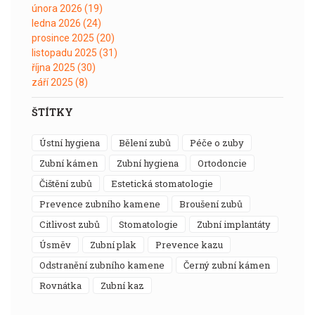
února 2026
(19)
ledna 2026
(24)
prosince 2025
(20)
listopadu 2025
(31)
října 2025
(30)
září 2025
(8)
ŠTÍTKY
ústní hygiena
bělení zubů
péče o zuby
zubní kámen
zubní hygiena
ortodoncie
čištění zubů
estetická stomatologie
prevence zubního kamene
broušení zubů
citlivost zubů
stomatologie
zubní implantáty
úsměv
zubní plak
prevence kazu
odstranění zubního kamene
černý zubní kámen
rovnátka
zubní kaz