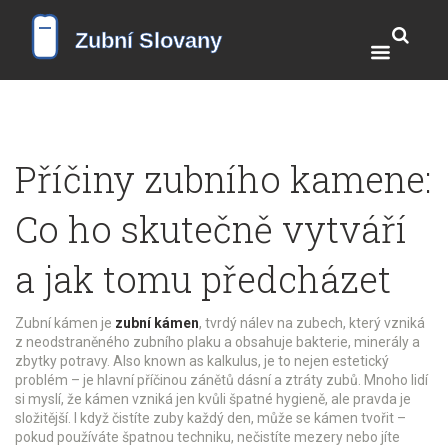
Příčiny zubního kamene:
Co ho skutečně vytváří
a jak tomu předcházet
Zubní kámen je
zubní kámen
,
tvrdý nálev na zubech, který vzniká
z neodstraněného zubního plaku a obsahuje bakterie, minerály a
zbytky potravy
. Also known as
kalkulus
, je to nejen estetický
problém – je hlavní příčinou zánětů dásní a ztráty zubů.
Mnoho lidí
si myslí, že kámen vzniká jen kvůli špatné hygieně, ale pravda je
složitější. I když čistíte zuby každý den, může se kámen tvořit –
pokud používáte špatnou techniku, nečistíte mezery nebo jíte