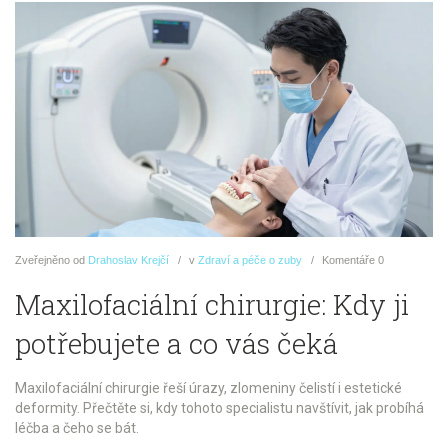
Zveřejněno
od
Drahoslav Krejčí
v
Zdraví a péče o zuby
Komentáře
0
Maxilofaciální chirurgie: Kdy ji
potřebujete a co vás čeká
Maxilofaciální chirurgie řeší úrazy, zlomeniny čelistí i estetické
deformity. Přečtěte si, kdy tohoto specialistu navštívit, jak probíhá
léčba a čeho se bát.