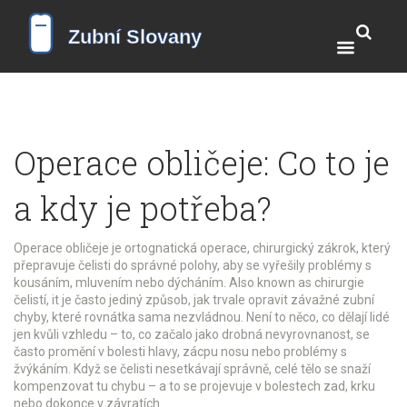
Operace obličeje: Co to je
a kdy je potřeba?
Operace obličeje je
ortognatická operace
,
chirurgický zákrok, který
přepravuje čelisti do správné polohy, aby se vyřešily problémy s
kousáním, mluvením nebo dýcháním
. Also known as
chirurgie
čelistí
, it je často jediný způsob, jak trvale opravit závažné zubní
chyby, které rovnátka sama nezvládnou.
Není to něco, co dělají lidé
jen kvůli vzhledu – to, co začalo jako drobná nevyrovnanost, se
často promění v bolesti hlavy, zácpu nosu nebo problémy s
žvýkáním. Když se čelisti nesetkávají správně, celé tělo se snaží
kompenzovat tu chybu – a to se projevuje v bolestech zad, krku
nebo dokonce v závratích.