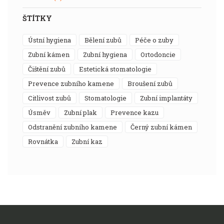
ŠTÍTKY
ústní hygiena
bělení zubů
péče o zuby
zubní kámen
zubní hygiena
ortodoncie
čištění zubů
estetická stomatologie
prevence zubního kamene
broušení zubů
citlivost zubů
stomatologie
zubní implantáty
úsměv
zubní plak
prevence kazu
odstranění zubního kamene
černý zubní kámen
rovnátka
zubní kaz