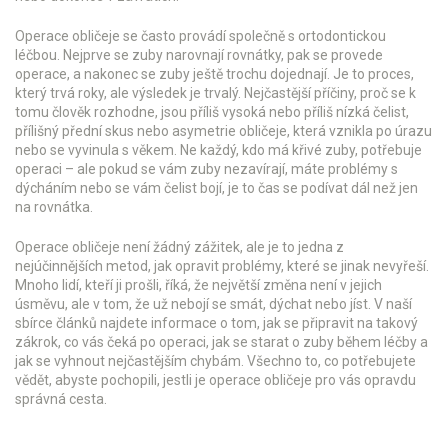
Operace obličeje se často provádí společně s ortodontickou
léčbou. Nejprve se zuby narovnají rovnátky, pak se provede
operace, a nakonec se zuby ještě trochu dojednají. Je to proces,
který trvá roky, ale výsledek je trvalý. Nejčastější příčiny, proč se k
tomu člověk rozhodne, jsou příliš vysoká nebo příliš nízká čelist,
přílišný přední skus nebo asymetrie obličeje, která vznikla po úrazu
nebo se vyvinula s věkem. Ne každý, kdo má křivé zuby, potřebuje
operaci – ale pokud se vám zuby nezavírají, máte problémy s
dýcháním nebo se vám čelist bojí, je to čas se podívat dál než jen
na rovnátka.
Operace obličeje není žádný zážitek, ale je to jedna z
nejúčinnějších metod, jak opravit problémy, které se jinak nevyřeší.
Mnoho lidí, kteří ji prošli, říká, že největší změna není v jejich
úsměvu, ale v tom, že už nebojí se smát, dýchat nebo jíst. V naší
sbírce článků najdete informace o tom, jak se připravit na takový
zákrok, co vás čeká po operaci, jak se starat o zuby během léčby a
jak se vyhnout nejčastějším chybám. Všechno to, co potřebujete
vědět, abyste pochopili, jestli je operace obličeje pro vás opravdu
správná cesta.