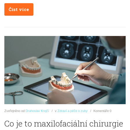
Číst více
Zveřejněno
od
Drahoslav Krejčí
v
Zdraví a péče o zuby
Komentáře
0
Co je to maxilofaciální chirurgie