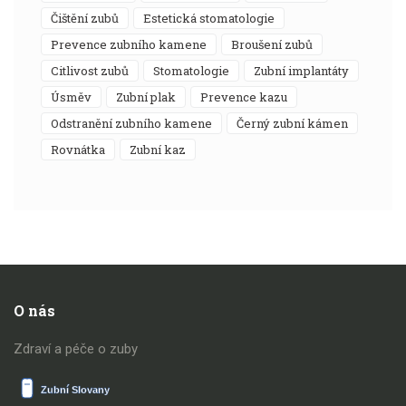
čištění zubů
estetická stomatologie
prevence zubního kamene
broušení zubů
citlivost zubů
stomatologie
zubní implantáty
úsměv
zubní plak
prevence kazu
odstranění zubního kamene
černý zubní kámen
rovnátka
zubní kaz
O nás
Zdraví a péče o zuby