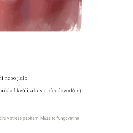
 nebo jídlo.
příklad kvůli zdravotním důvodům).
t díru v střeše papírem. Může to fungovat na