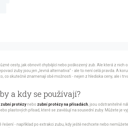
různé cesty, jak obnovit chybějící nebo poškozený zub. Ale která z nic
lepovací zuby jsou jen „levná alternativa“ - ale to není celá pravda. A k
o, co skutečně znamenají obě možnosti - nejen z hlediska ceny, ale i trv
by a kdy se používají?
 zubní protézy
nebo
zubní protézy na přísadách
, jsou odstranitelné 
ebo plastových přísad, které se zavěšují na sousední zuby. Můžete je vyj
é řešení - například po extrakci zubu, kdy ještě nechcete nebo nemůžete 