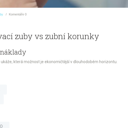
uby
Komentáře
0
vací zuby vs zubní korunky
é náklady
 ukáže, která možnost je ekonomičtější v dlouhodobém horizontu.