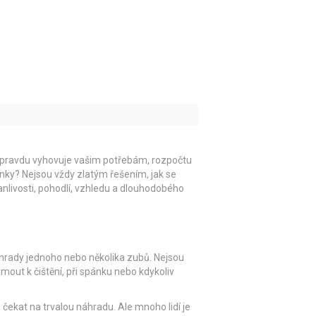
h opravdu vyhovuje vašim potřebám, rozpočtu
orunky? Nejsou vždy zlatým řešením, jak se
anlivosti, pohodlí, vzhledu a dlouhodobého
náhrady jednoho nebo několika zubů. Nejsou
mout k čištění, při spánku nebo kdykoliv
čekat na trvalou náhradu. Ale mnoho lidí je