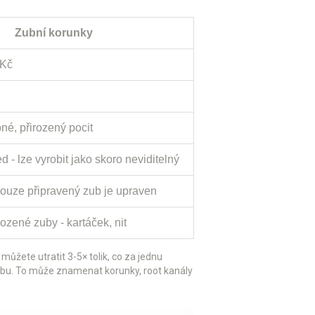
Zubní korunky
 Kč
né, přirozený pocit
d - lze vyrobit jako skoro neviditelný
pouze připravený zub je upraven
rozené zuby - kartáček, nit
můžete utratit 3-5× tolik, co za jednu
éčbu. To může znamenat korunky, root kanály