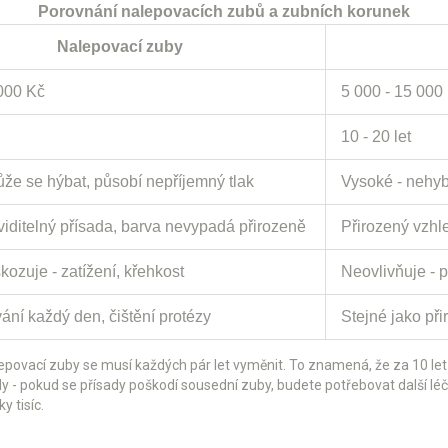
Porovnání nalepovacích zubů a zubních korunek
Nalepovací zuby
 000 Kč
5 000 - 15 000
10 - 20 let
ůže se hýbat, působí nepříjemný tlak
Vysoké - nehyb
viditelný přísada, barva nevypadá přirozeně
Přirozený vzhle
ozuje - zatížení, křehkost
Neovlivňuje - 
ání každý den, čištění protézy
Stejné jako při
alepovací zuby se musí každých pár let vyměnit. To znamená, že za 10 let 
dy - pokud se přísady poškodí sousední zuby, budete potřebovat další l
y tisíc.