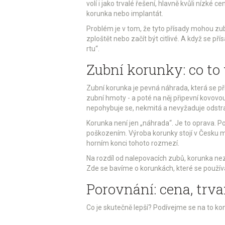
volí i jako trvalé řešení, hlavně kvůli nízké 
korunka nebo implantát.
Problém je v tom, že tyto přísady mohou zub
zploštět nebo začít být citlivé. A když se p
rtu“.
Zubní korunky: co to 
Zubní korunka je pevná náhrada, která se p
zubní hmoty - a poté na něj připevní kovovo
nepohybuje se, nekmitá a nevyžaduje odstr
Korunka není jen „náhrada“. Je to oprava. P
poškozením. Výroba korunky stojí v Česku mez
horním konci tohoto rozmezí.
Na rozdíl od nalepovacích zubů, korunka neza
Zde se bavíme o korunkách, které se používaj
Porovnání: cena, trva
Co je skutečně lepší? Podívejme se na to ko