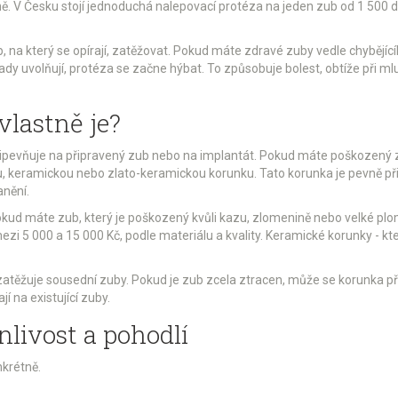
ceně. V Česku stojí jednoduchá nalepovací protéza na jeden zub od 1 500 do 
, na který se opírají, zatěžovat. Pokud máte zdravé zuby vedle chybějící
řísady uvolňují, protéza se začne hýbat. To způsobuje bolest, obtíže při 
vlastně je?
řipevňuje na připravený zub nebo na implantát. Pokud máte poškozený zu
u, keramickou nebo zlato-keramickou korunku. Tato korunka je pevně př
anění.
okud máte zub, který je poškozený kvůli kazu, zlomenině nebo velké pl
i 5 000 a 15 000 Kč, podle materiálu a kvality. Keramické korunky - kte
těžuje sousední zuby. Pokud je zub zcela ztracen, může se korunka připev
í na existující zuby.
nlivost a pohodlí
nkrétně.