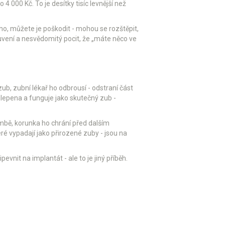
4 000 Kč. To je desítky tisíc levnější než
ho, můžete je poškodit - mohou se rozštěpit,
mluvení a nesvědomitý pocit, že „máte něco ve
b, zubní lékař ho odbrousí - odstraní část
ilepena a funguje jako skutečný zub -
ombě, korunka ho chrání před dalším
ré vypadají jako přirozené zuby - jsou na
nit na implantát - ale to je jiný příběh.