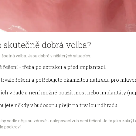
b skutečně dobrá volba?
 špatná volba. Jsou dobré v některých situacích:
 řešení - třeba po extrakci a před implantací.
rvalé řešení a potřebujete okamžitou náhradu pro mluvení
ích v řadě a není možné použít most nebo implantáty (na
nujete někdy v budoucnu přejít na trvalou náhradu.
uby vedle něj jsou zdravé - nalepovací zub není řešení. Je to jako zakrý
do podkroví.