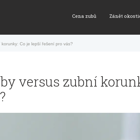
Cena zubů
Zánět okosti
korunky: Co je lepší řešení pro vás?
by versus zubní korunky
?