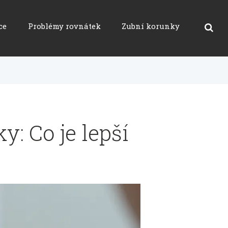
ce
Problémy rovnátek
Zubní korunky
: Co je lepší