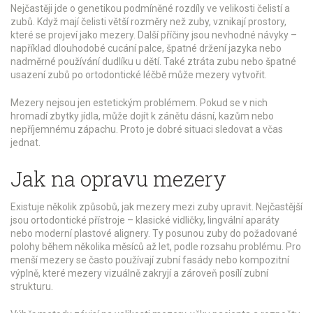
Nejčastěji jde o genetikou podmíněné rozdíly ve velikosti čelistí a
zubů. Když mají čelisti větší rozměry než zuby, vznikají prostory,
které se projeví jako mezery. Další příčiny jsou nevhodné návyky –
například dlouhodobé cucání palce, špatné držení jazyka nebo
nadměrné používání dudlíku u dětí. Také ztráta zubu nebo špatné
usazení zubů po ortodontické léčbě může mezery vytvořit.
Mezery nejsou jen estetickým problémem. Pokud se v nich
hromadí zbytky jídla, může dojít k zánětu dásní, kazům nebo
nepříjemnému zápachu. Proto je dobré situaci sledovat a včas
jednat.
Jak na opravu mezery
Existuje několik způsobů, jak mezery mezi zuby upravit. Nejčastější
jsou ortodontické přístroje – klasické vidličky, lingvální aparáty
nebo moderní plastové alignery. Ty posunou zuby do požadované
polohy během několika měsíců až let, podle rozsahu problému. Pro
menší mezery se často používají zubní fasády nebo kompozitní
výplně, které mezery vizuálně zakryjí a zároveň posílí zubní
strukturu.