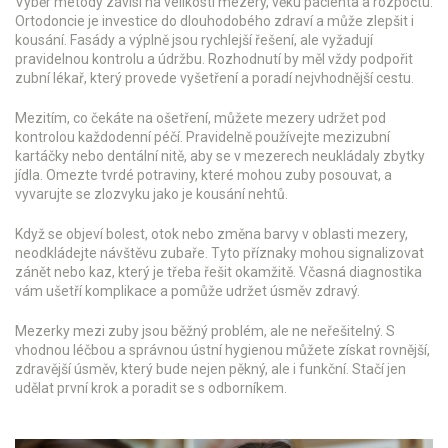
Výběr metody závisí na velikosti mezery, věku pacienta a rozpočtu.
Ortodoncie je investice do dlouhodobého zdraví a může zlepšit i
kousání. Fasády a výplně jsou rychlejší řešení, ale vyžadují
pravidelnou kontrolu a údržbu. Rozhodnutí by měl vždy podpořit
zubní lékař, který provede vyšetření a poradí nejvhodnější cestu.
Mezitím, co čekáte na ošetření, můžete mezery udržet pod
kontrolou každodenní péčí. Pravidelně používejte mezizubní
kartáčky nebo dentální nitě, aby se v mezerech neukládaly zbytky
jídla. Omezte tvrdé potraviny, které mohou zuby posouvat, a
vyvarujte se zlozvyku jako je kousání nehtů.
Když se objeví bolest, otok nebo změna barvy v oblasti mezery,
neodkládejte návštěvu zubaře. Tyto příznaky mohou signalizovat
zánět nebo kaz, který je třeba řešit okamžitě. Včasná diagnostika
vám ušetří komplikace a pomůže udržet úsměv zdravý.
Mezerky mezi zuby jsou běžný problém, ale ne neřešitelný. S
vhodnou léčbou a správnou ústní hygienou můžete získat rovnější,
zdravější úsměv, který bude nejen pěkný, ale i funkční. Stačí jen
udělat první krok a poradit se s odborníkem.