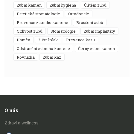
zubní kámen
zubní hygiena
čištění zubů
estetická stomatologie
ortodoncie
prevence zubního kamene
broušení zubů
citlivost zubů
stomatologie
zubní implantáty
úsměv
zubní plak
prevence kazu
odstranění zubního kamene
černý zubní kámen
rovnátka
zubní kaz
O nás
Zdraví a wellness