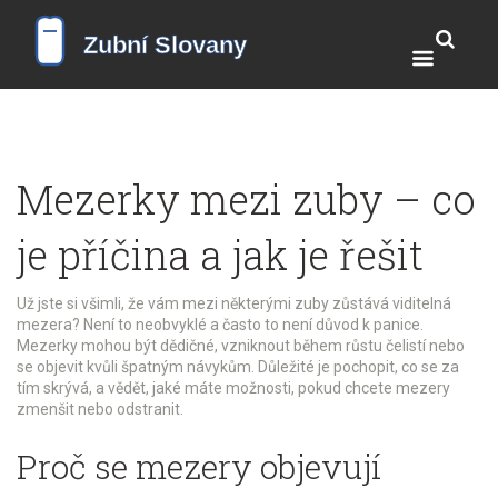
Mezerky mezi zuby – co
je příčina a jak je řešit
Už jste si všimli, že vám mezi některými zuby zůstává viditelná
mezera? Není to neobvyklé a často to není důvod k panice.
Mezerky mohou být dědičné, vzniknout během růstu čelistí nebo
se objevit kvůli špatným návykům. Důležité je pochopit, co se za
tím skrývá, a vědět, jaké máte možnosti, pokud chcete mezery
zmenšit nebo odstranit.
Proč se mezery objevují