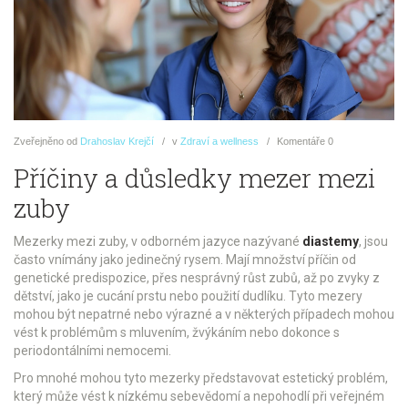
Zveřejněno
od
Drahoslav Krejčí
v
Zdraví a wellness
Komentáře
0
Příčiny a důsledky mezer mezi
zuby
Mezerky mezi zuby, v odborném jazyce nazývané
diastemy
, jsou
často vnímány jako jedinečný rysem. Mají množství příčin od
genetické predispozice, přes nesprávný růst zubů, až po zvyky z
dětství, jako je cucání prstu nebo použití dudlíku. Tyto mezery
mohou být nepatrné nebo výrazné a v některých případech mohou
vést k problémům s mluvením, žvýkáním nebo dokonce s
periodontálními nemocemi.
Pro mnohé mohou tyto mezerky představovat estetický problém,
který může vést k nízkému sebevědomí a nepohodlí při veřejném