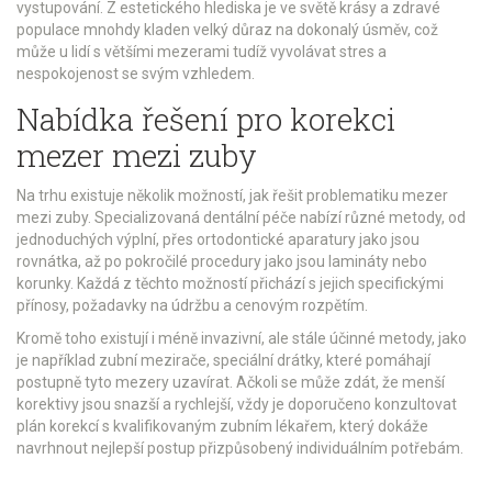
vystupování. Z estetického hlediska je ve světě krásy a zdravé
populace mnohdy kladen velký důraz na dokonalý úsměv, což
může u lidí s většími mezerami tudíž vyvolávat stres a
nespokojenost se svým vzhledem.
Nabídka řešení pro korekci
mezer mezi zuby
Na trhu existuje několik možností, jak řešit problematiku mezer
mezi zuby. Specializovaná dentální péče nabízí různé metody, od
jednoduchých výplní, přes ortodontické aparatury jako jsou
rovnátka, až po pokročilé procedury jako jsou lamináty nebo
korunky. Každá z těchto možností přichází s jejich specifickými
přínosy, požadavky na údržbu a cenovým rozpětím.
Kromě toho existují i méně invazivní, ale stále účinné metody, jako
je například zubní mezirače, speciální drátky, které pomáhají
postupně tyto mezery uzavírat. Ačkoli se může zdát, že menší
korektivy jsou snazší a rychlejší, vždy je doporučeno konzultovat
plán korekcí s kvalifikovaným zubním lékařem, který dokáže
navrhnout nejlepší postup přizpůsobený individuálním potřebám.