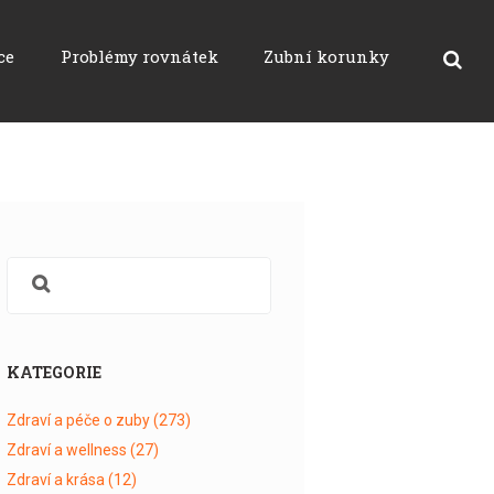
ce
Problémy rovnátek
Zubní korunky
KATEGORIE
Zdraví a péče o zuby
(273)
Zdraví a wellness
(27)
Zdraví a krása
(12)