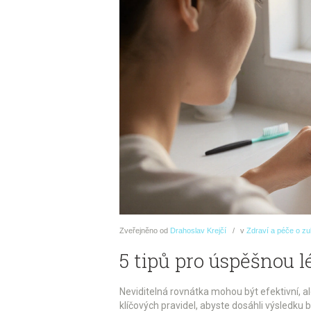
Zveřejněno
od
Drahoslav Krejčí
v
Zdraví a péče o z
5 tipů pro úspěšnou 
Neviditelná rovnátka mohou být efektivní, al
klíčových pravidel, abyste dosáhli výsledku