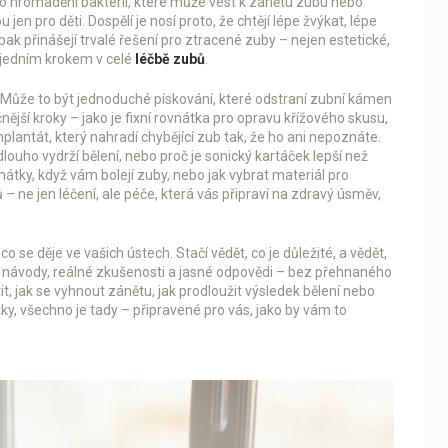
to hromadění bakterií, které může vést k
zánětu zubu
nebo
 jen pro děti. Dospělí je nosí proto, že chtějí lépe žvýkat, lépe
pak přinášejí trvalé řešení pro ztracené zuby – nejen estetické,
n jedním krokem v celé
léčbě zubů
.
 Může to být jednoduché pískování, které odstraní zubní kámen
nější kroky – jako je fixní rovnátka pro opravu křížového skusu,
lantát, který nahradí chybějící zub tak, že ho ani nepoznáte.
ouho vydrží bělení, nebo proč je sonický kartáček lepší než
nátky, když vám bolejí zuby, nebo jak vybrat materiál pro
 – ne jen léčení, ale péče, která vás připraví na zdravý úsměv,
 se děje ve vašich ústech. Stačí vědět, co je důležité, a vědět,
é návody, reálné zkušenosti a jasné odpovědi – bez přehnaného
it, jak se vyhnout zánětu, jak prodloužit výsledek bělení nebo
tky, všechno je tady – připravené pro vás, jako by vám to