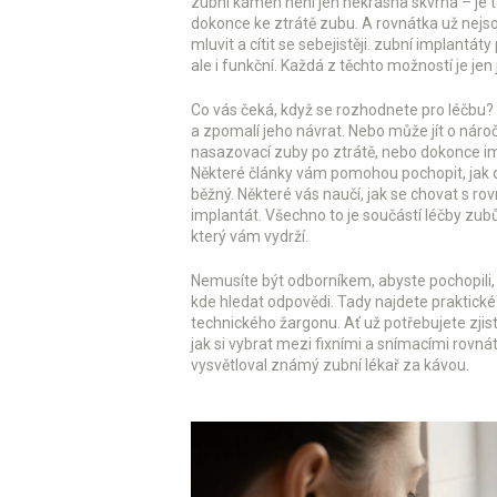
zubní kámen
není jen nekrásná skvrna – je 
dokonce ke ztrátě zubu. A
rovnátka
už nejsou
mluvit a cítit se sebejistěji.
zubní implantáty
ale i funkční. Každá z těchto možností je je
Co vás čeká, když se rozhodnete pro léčbu?
a zpomalí jeho návrat. Nebo může jít o nároč
nasazovací zuby po ztrátě, nebo dokonce imp
Některé články vám pomohou pochopit, jak dl
běžný. Některé vás naučí, jak se chovat s rov
implantát. Všechno to je součástí léčby zubů
který vám vydrží.
Nemusíte být odborníkem, abyste pochopili, co
kde hledat odpovědi. Tady najdete praktick
technického žargonu. Ať už potřebujete zjist
jak si vybrat mezi fixními a snímacími rovná
vysvětloval známý zubní lékař za kávou.