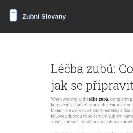
Léčba zubů: C
jak se připravi
When working with
léčba zubů
,
komplexní pr
komplexní ortodontickou nebo chirurgickou 
bolesti, ale o obnově funkce, estetiky a dlo
kávovou dutinou nebo černým zubním kamenem
zubů je přesná, téměř bezbolestná a zaměře