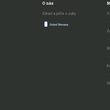
O nás
M
Zdraví a péče o zuby
O
Z
R
K
O