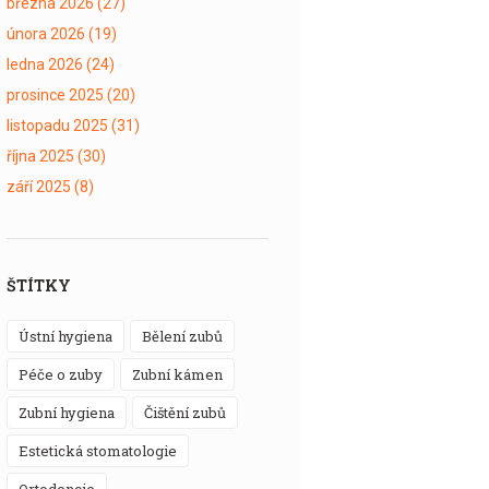
března 2026
(27)
února 2026
(19)
ledna 2026
(24)
prosince 2025
(20)
listopadu 2025
(31)
října 2025
(30)
září 2025
(8)
ŠTÍTKY
ústní hygiena
bělení zubů
péče o zuby
zubní kámen
zubní hygiena
čištění zubů
estetická stomatologie
ortodoncie