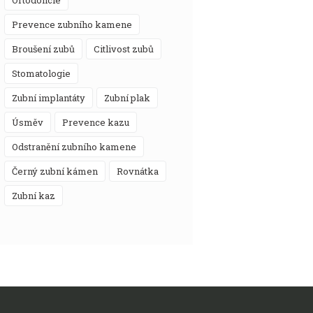
prevence zubního kamene
broušení zubů
citlivost zubů
stomatologie
zubní implantáty
zubní plak
úsměv
prevence kazu
odstranění zubního kamene
černý zubní kámen
rovnátka
zubní kaz