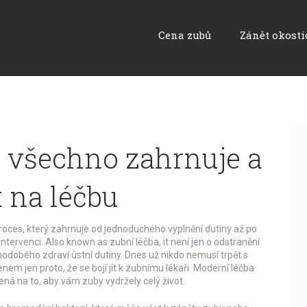
Cena zubů
Zánět okosti
o všechno zahrnuje a
t na léčbu
oces, který zahrnuje od jednoduchého vyplnění dutiny až po
intervenci
. Also known as
zubní léčba
, it
není jen o odstranění
uhodobého zdraví ústní dutiny
.
Dnes už nikdo nemusí trpět s
 jen proto, že se bojí jít k zubnímu lékaři. Moderní léčba
ná na to, aby vám zuby vydržely celý život.