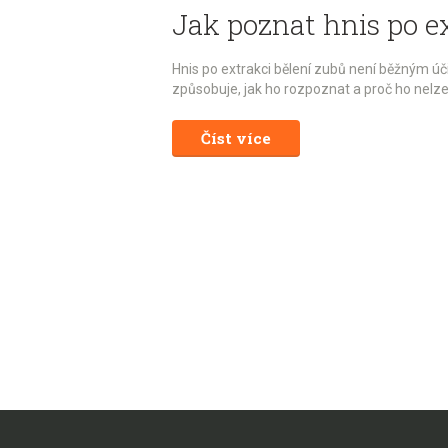
Jak poznat hnis po e
Hnis po extrakci bělení zubů není běžným úč
způsobuje, jak ho rozpoznat a proč ho nelze
Číst více