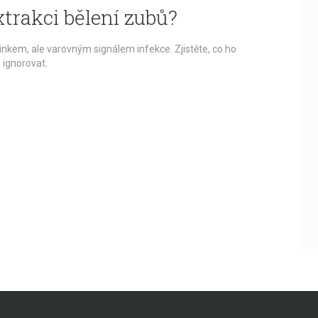
xtrakci bělení zubů?
inkem, ale varovným signálem infekce. Zjistěte, co ho
 ignorovat.