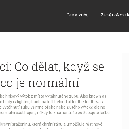
Cena zubů
Zánět okosti
i: Co dělat, když se
co je normální
bo hnisavý výtok z místa vytáhnutého zubu
. Also known as
your body is fighting bacteria left behind after the tooth was
o vytáhnutí zubu všimne bílého nebo žlutého výtoky, ale ne
 normální část hojení, někdy to znamená, že potřebujete léčbu.
í krevní sraženinu, která chrání ránu a umožňuje růst nové