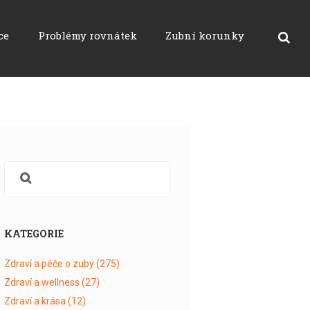
ce
Problémy rovnátek
Zubní korunky
KATEGORIE
Zdraví a péče o zuby
(275)
Zdraví a wellness
(27)
Zdraví a krása
(12)