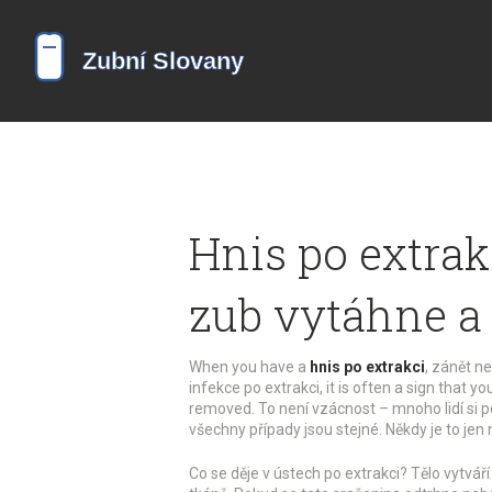
Hnis po extrakc
zub vytáhne a 
When you have a
hnis po extrakci
,
zánět ne
infekce po extrakci
, it is often a sign that 
removed.
To není vzácnost – mnoho lidí si p
všechny případy jsou stejné. Někdy je to jen
Co se děje v ústech po extrakci? Tělo vytvář