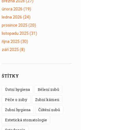
března 2026
(27)
února 2026
(19)
ledna 2026
(24)
prosince 2025
(20)
listopadu 2025
(31)
října 2025
(30)
září 2025
(8)
ŠTÍTKY
ústní hygiena
bělení zubů
péče o zuby
zubní kámen
zubní hygiena
čištění zubů
estetická stomatologie
ortodoncie