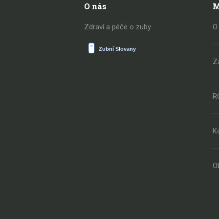
O nás
M
Zdraví a péče o zuby
O
Z
R
K
O