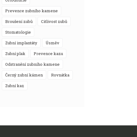
prevence zubního kamene
broušení zubů
citlivost zubů
stomatologie
zubní implantáty
úsměv
zubní plak
prevence kazu
odstranění zubního kamene
černý zubní kámen
rovnátka
zubní kaz