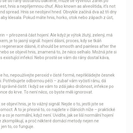
o se do rány dostanou bakterie, může se vyvinout
zánět po
lest, hnis a nepříjemnou chuť
. Also known as
alveolitida
, it’s not
and spread.
Hnis se neobjeví hned. Obvykle začíná dva až tři dny
 aby klesala. Pokud máte hnis, horko, otok nebo zápach z úst,
brin – přirozená část hojení. Ale když je výtok žlutý, zelený, má
em, je to jasný signál.
hojení dásní
,
proces, kdy se tkáň
s
regenerace dásně
, it should be smooth and painless after the
nebo se objevil hnis, znamená to, že něco selhalo. Možná jste si
 s existující infekcí. Nebo prostě se vám do rány dostal káva,
 ho, nepoužívejte peroxid v čisté formě, nepřikládejte česnek
ci. Potřebujete odbornou péči – zubař vám vyčistí ránu, dá
l správně čistit. I když se vám to zdá jako drobnost, infekce po
konce do krve. To není něco, co byste měli ignorovat.
se objeví hnis, je to vážný signál. Nejde o to, jestli jste se
 pomoct. A to je přesně to, co najdete v článcích níže – praktické
a co je normální, když není. Uvidíte, jak se liší normální hojení
e zkomplikují, a proč některé domácí metody nejen ne
jen to, co funguje.