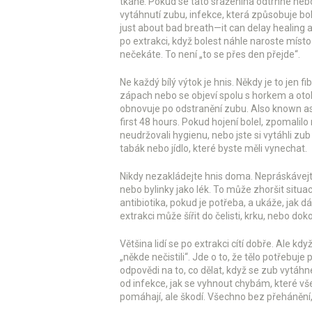
tkáně. Pokud se tato sraženina odtrhne neb
vytáhnutí zubu
,
infekce, která způsobuje bo
just about bad breath—it can delay healing 
po extrakci, když bolest náhle naroste místo
nečekáte. To není „to se přes den přejde“.
Ne každý bílý výtok je hnis. Někdy je to jen fi
zápach nebo se objeví spolu s horkem a otok
obnovuje po odstranění zubu
. Also known a
first 48 hours.
Pokud hojení bolel, zpomalilo 
neudržovali hygienu, nebo jste si vytáhli zub
tabák nebo jídlo, které byste měli vynechat.
Nikdy nezakládejte hnis doma. Nepráskávejte
nebo bylinky jako lék. To může zhoršit situa
antibiotika, pokud je potřeba, a ukáže, jak dá
extrakci může šířit do čelisti, krku, nebo do
Většina lidí se po extrakci cítí dobře. Ale když 
„někde nečistili“. Jde o to, že tělo potřebuje
odpovědi na to, co dělat, když se zub vytáhne 
od infekce, jak se vyhnout chybám, které vš
pomáhají, ale škodí. Všechno bez přehánění, 