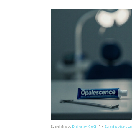
Zveřejněno
od
Drahoslav Krejčí
v
Zdraví a péče o z