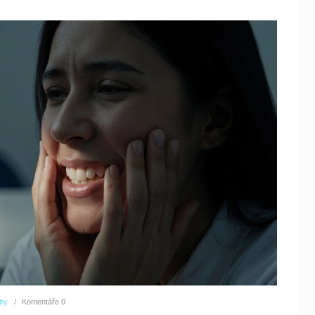
uby
Komentáře
0