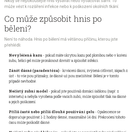
Nikdy se nepokoušejte hnis vysávat nebo vytlačovat sami. To
může vést k rozšíření infekce nebo k poškození okolních tkání.
Co může způsobit hnis po
bělení?
Není to náhoda. Hnis po bělení má většinou příčinu, kterou jste
přehlédli:
Nevyléčená kazu
- pokud máte skrytou kazu pod plombou nebo v kořeni
zubu, bělicí gel může proniknout dovnitř a způsobit infekci.
Zánět dásně (paradentóza)
- krvácení dásní, zvýšená citlivost, zápach z
úst - to vše jsou příznaky, že dásně už jsou znečištěné. Bělení je v tomto
případě nevhodné.
Nečistý zubní model
- pokud jste používali domácí šablonu (např. z
internetu) a nebyla vyrobena podle vašich zubů, může způsobit tlak na dásně
a jejich poškození.
Příliš časté nebo příliš dlouhé používání gelu
- Opalescence se
doporučuje používat 1-2 hodiny denně, maximálně 14 dní. Překročení tohoto
času může poškodit dásně.