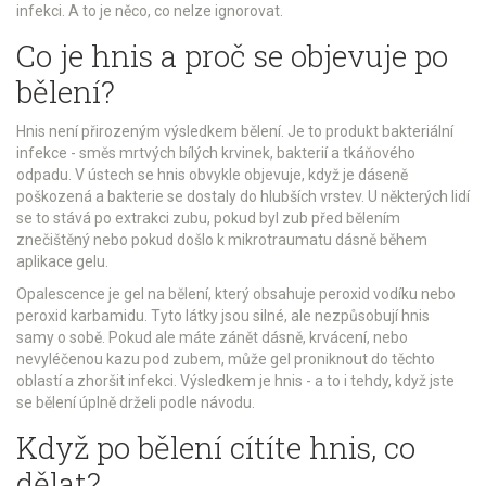
infekci. A to je něco, co nelze ignorovat.
Co je hnis a proč se objevuje po
bělení?
Hnis není přirozeným výsledkem bělení. Je to produkt bakteriální
infekce - směs mrtvých bílých krvinek, bakterií a tkáňového
odpadu. V ústech se hnis obvykle objevuje, když je dáseně
poškozená a bakterie se dostaly do hlubších vrstev. U některých lidí
se to stává po extrakci zubu, pokud byl zub před bělením
znečištěný nebo pokud došlo k mikrotraumatu dásně během
aplikace gelu.
Opalescence je gel na bělení, který obsahuje peroxid vodíku nebo
peroxid karbamidu. Tyto látky jsou silné, ale nezpůsobují hnis
samy o sobě. Pokud ale máte zánět dásně, krvácení, nebo
nevyléčenou kazu pod zubem, může gel proniknout do těchto
oblastí a zhoršit infekci. Výsledkem je hnis - a to i tehdy, když jste
se bělení úplně drželi podle návodu.
Když po bělení cítíte hnis, co
dělat?