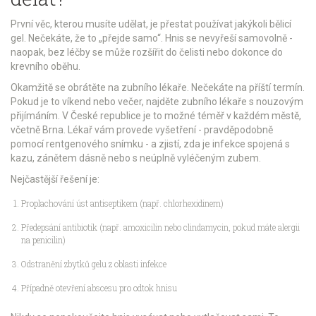
První věc, kterou musíte udělat, je přestat používat jakýkoli bělicí
gel. Nečekáte, že to „přejde samo“. Hnis se nevyřeší samovolně -
naopak, bez léčby se může rozšířit do čelisti nebo dokonce do
krevního oběhu.
Okamžitě se obrátěte na zubního lékaře. Nečekáte na příští termín.
Pokud je to víkend nebo večer, najděte zubního lékaře s nouzovým
přijímáním. V České republice je to možné téměř v každém městě,
včetně Brna. Lékař vám provede vyšetření - pravděpodobně
pomocí rentgenového snímku - a zjistí, zda je infekce spojená s
kazu, zánětem dásně nebo s neúplně vyléčeným zubem.
Nejčastější řešení je:
Proplachování úst antiseptikem (např. chlorhexidinem)
Předepsání antibiotik (např. amoxicilin nebo clindamycin, pokud máte alergii
na penicilin)
Odstranění zbytků gelu z oblasti infekce
Případně otevření abscesu pro odtok hnisu