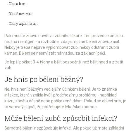
Žádná bolest
Dásně nekrvácí
Žádný zápach z úst
Pak musíte znovu navštívit zubního lékaře. Ten provede kontrolu -
možná i rentgen - a rozhodne, zda je možné bělení znovu začít.
Někdy je třeba nejprve vyplombovat zub, někdy odstranit zubní
kámen. Bělení se nesmí stát náhradou za základní péči.
Je lepší počkat 3-4 týdny a bělit bezpečně, než bělit hned a ztratit
zub.
Je hnis po bělení běžný?
Ne, hnis není běžným vedlejším účinkem bělení. Je to známka
infekce, která vznikla kvůli předchozímu problému - například
kazu, zánětu dásně nebo poškozené dásni. Pokud se objeví hnis, je
to varovný signál, že potřebujete lékařskou pomoc.
Může bělení zubů způsobit infekci?
Samotné bělení nezpůsobuje infekci. Ale pokud už máte základní