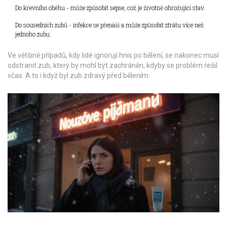
Do krevního oběhu - může způsobit sepse, což je životně ohrožující stav.
Do sousedních zubů - infekce se přenáší a může způsobit ztrátu více než
jednoho zubu.
Ve většině případů, kdy lidé ignorují hnis po bělení, se nakonec musí
odstranit zub, který by mohl být zachráněn, kdyby se problém řešil
včas. A to i když byl zub zdravý před bělením.