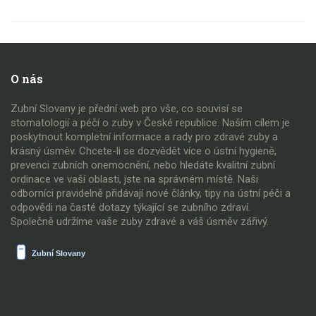
O nás
Zubní Slovany je přední web pro vše, co souvisí se
stomatologií a péčí o zuby v České republice. Naším cílem je
poskytnout kompletní informace a rady pro zdravé zuby a
krásný úsměv. Chcete-li se dozvědět více o ústní hygieně,
prevenci zubních onemocnění, nebo hledáte kvalitní zubní
ordinace ve vaší oblasti, jste na správném místě. Naši
odborníci pravidelně přidávají nové články, tipy na ústní péči a
odpovědi na časté dotazy týkající se zubního zdraví.
Společně udržíme vaše zuby zdravé a váš úsměv zářivý.