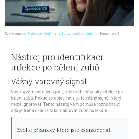
Zveřejněno
od
Drahoslav Krejčí
v
Zdraví a péče o zuby
Komentáře
0
Nástroj pro identifikaci
infekce po bělení zubů
Vážný varovný signál
Nástroj vám pomůže zjistit, zda máte příznaky infekce po
bělení zubů. Pokud se objeví hnis, je to vážný signál, který
nelze ignorovat. Tento nástroj vám pomůže rozhodnout,
zda je třeba okamžitě kontaktovat zubního lékaře.
Zvolte příznaky, které jste zaznamenali