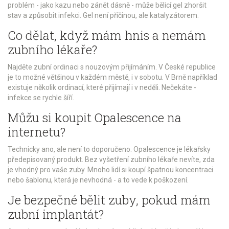
problém - jako kazu nebo zánět dásně - může bělicí gel zhoršit
stav a způsobit infekci. Gel není příčinou, ale katalyzátorem.
Co dělat, když mám hnis a nemám
zubního lékaře?
Najděte zubní ordinaci s nouzovým přijímáním. V České republice
je to možné většinou v každém městě, i v sobotu. V Brně například
existuje několik ordinací, které přijímají i v neděli. Nečekáte -
infekce se rychle šíří.
Můžu si koupit Opalescence na
internetu?
Technicky ano, ale není to doporučeno. Opalescence je lékařsky
předepisovaný produkt. Bez vyšetření zubního lékaře nevíte, zda
je vhodný pro vaše zuby. Mnoho lidí si koupí špatnou koncentraci
nebo šablonu, která je nevhodná - a to vede k poškození.
Je bezpečné bělit zuby, pokud mám
zubní implantát?