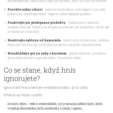
zda nemáte kazu, zánět dásně nebo jiný problém, který by mohl být zhoršen.
Prověřte zubní zdraví
- pokud krvácíte dásně, máte zápach z úst nebo
citlivé zuby, nezačínejte bělení. Nejprve vyléčte základní problém.
Používejte jen předepsané produkty
- Opalescence je lékařsky
předepisovaný gel. Pokud si ho koupíte na internetu bez konzultace, nevíte, zda
je vhodný pro vaše zuby.
Neužívejte šablonu od kamaráda
- každý ústní dutina je jiná. Šablona,
která vám nevyhovuje, může tlačit na dásně a způsobit mikrotraumata.
Nezakládejte gel na zuby s kariésem
- pokud máte zub s průnikem,
gel pronikne dovnitř a způsobí infekci. To je běžná chyba.
Co se stane, když hnis
ignorujete?
Ignorování hnisu není jen nešťastná volba - je to riziko.
Infekce se může rozšířit:
Do kosti čelisti - vede k osteomielitidě, což je závažná infekce kosti, která
vyžaduje dlouhodobou léčbu antibiotiky a někdy i operaci.