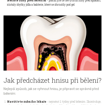
Nečisté zuby před bělením
- pokud jste se nevyčistili zuby před aplikací,
zůstaly zbytky jídla a bakterie, které se zhroutily pod gel.
Jak předcházet hnisu při bělení?
Nejlepší způsob, jak se vyhnout hnisu, je připravit se správně před
bělením:
Navštivte zubního lékaře
- nejméně 2 týdny před bělením. Zkontroluje,