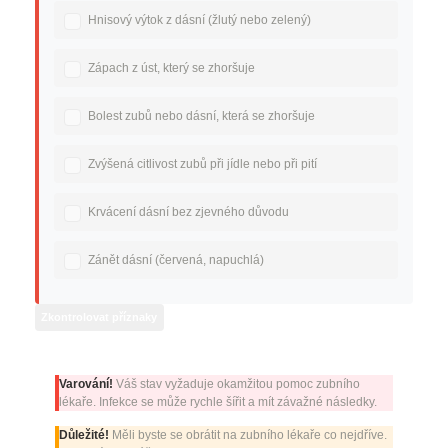
Hnisový výtok z dásní (žlutý nebo zelený)
Zápach z úst, který se zhoršuje
Bolest zubů nebo dásní, která se zhoršuje
Zvýšená citlivost zubů při jídle nebo při pití
Krvácení dásní bez zjevného důvodu
Zánět dásní (červená, napuchlá)
Zkontrolovat příznaky
Varování!
Váš stav vyžaduje okamžitou pomoc zubního
lékaře. Infekce se může rychle šířit a mít závažné následky.
Důležité!
Měli byste se obrátit na zubního lékaře co nejdříve.