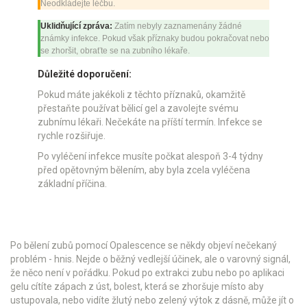
Neodkládejte léčbu.
Uklidňující zpráva:
Zatím nebyly zaznamenány žádné
známky infekce. Pokud však příznaky budou pokračovat nebo
se zhoršit, obraťte se na zubního lékaře.
Důležité doporučení:
Pokud máte jakékoli z těchto příznaků, okamžitě
přestaňte používat bělicí gel a zavolejte svému
zubnímu lékaři. Nečekáte na příští termín. Infekce se
rychle rozšiřuje.
Po vyléčení infekce musíte počkat alespoň 3-4 týdny
před opětovným bělením, aby byla zcela vyléčena
základní příčina.
Po bělení zubů pomocí Opalescence se někdy objeví nečekaný
problém - hnis. Nejde o běžný vedlejší účinek, ale o varovný signál,
že něco není v pořádku. Pokud po extrakci zubu nebo po aplikaci
gelu cítíte zápach z úst, bolest, která se zhoršuje místo aby
ustupovala, nebo vidíte žlutý nebo zelený výtok z dásně, může jít o