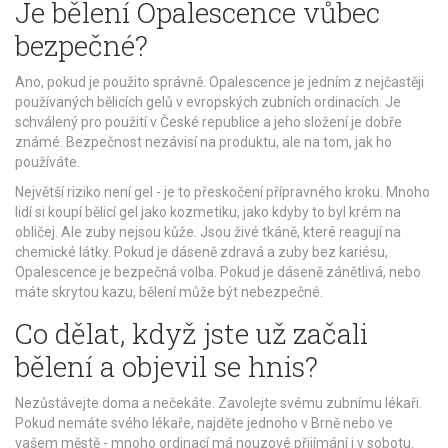
Je bělení Opalescence vůbec
bezpečné?
Ano, pokud je použito správně. Opalescence je jedním z nejčastěji
používaných bělicích gelů v evropských zubních ordinacích. Je
schválený pro použití v České republice a jeho složení je dobře
známé. Bezpečnost nezávisí na produktu, ale na tom, jak ho
používáte.
Největší riziko není gel - je to přeskočení přípravného kroku. Mnoho
lidí si koupí bělicí gel jako kozmetiku, jako kdyby to byl krém na
obličej. Ale zuby nejsou kůže. Jsou živé tkáně, které reagují na
chemické látky. Pokud je dáseně zdravá a zuby bez kariésu,
Opalescence je bezpečná volba. Pokud je dáseně zánětlivá, nebo
máte skrytou kazu, bělení může být nebezpečné.
Co dělat, když jste už začali
bělení a objevil se hnis?
Nezůstávejte doma a nečekáte. Zavolejte svému zubnímu lékaři.
Pokud nemáte svého lékaře, najděte jednoho v Brně nebo ve
vašem městě - mnoho ordinací má nouzové přijímání i v sobotu.