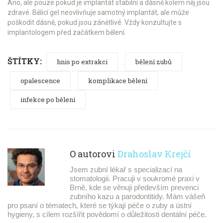
Ano, ale pouze pokud je implantát stabilní a dásně kolem něj jsou
zdravé. Bělicí gel neovlivňuje samotný implantát, ale může
poškodit dásně, pokud jsou zánětlivé. Vždy konzultujte s
implantologem před začátkem bělení.
ŠTÍTKY:
hnis po extrakci
bělení zubů
opalescence
komplikace bělení
infekce po bělení
O autorovi
Drahoslav Krejčí
Jsem zubní lékař s specializací na
stomatologii. Pracuji v soukromé praxi v
Brně, kde se věnuji především prevenci
zubního kazu a parodontitidy. Mám vášeň
pro psaní o tématech, které se týkají péče o zuby a ústní
hygieny, s cílem rozšířit povědomí o důležitosti dentální péče.