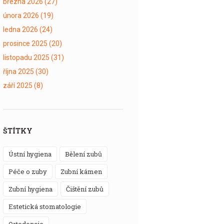
března 2026
(27)
února 2026
(19)
ledna 2026
(24)
prosince 2025
(20)
listopadu 2025
(31)
října 2025
(30)
září 2025
(8)
ŠTÍTKY
ústní hygiena
bělení zubů
péče o zuby
zubní kámen
zubní hygiena
čištění zubů
estetická stomatologie
ortodoncie