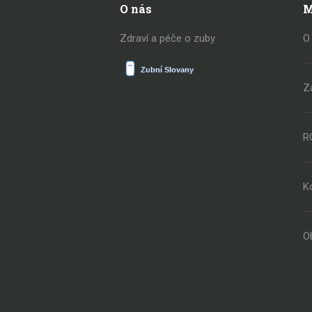
O nás
M
Zdraví a péče o zuby
O
Z
R
K
O