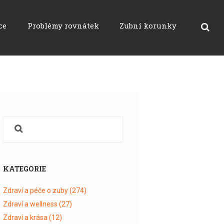
ce
Problémy rovnátek
Zubní korunky
KATEGORIE
Zdraví a péče o zuby
(274)
Zdraví a wellness
(27)
Zdraví a krása
(12)