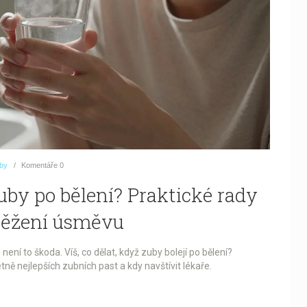
uby
Komentáře
0
zuby po bělení? Praktické rady
svěžení úsměvu
 není to škoda. Víš, co dělat, když zuby bolejí po bělení?
tně nejlepších zubních past a kdy navštívit lékaře.