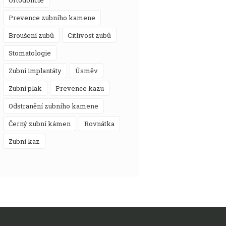
prevence zubního kamene
broušení zubů
citlivost zubů
stomatologie
zubní implantáty
úsměv
zubní plak
prevence kazu
odstranění zubního kamene
černý zubní kámen
rovnátka
zubní kaz