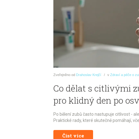
Zveřejněno
od
Drahoslav Krejčí
v
Zdraví a péče o z
Co dělat s citlivými 
pro klidný den po o
Po bělení zubů často nastupuje citlivost - ale
Praktické rady, které skutečně pomáhají, vče
Číst více