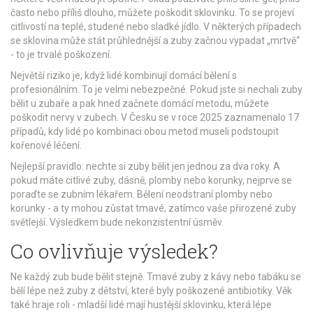
často nebo příliš dlouho, můžete poškodit sklovinku. To se projeví
citlivostí na teplé, studené nebo sladké jídlo. V některých případech
se sklovina může stát průhlednější a zuby začnou vypadat „mrtvě“
- to je trvalé poškození.
Největší riziko je, když lidé kombinují domácí bělení s
profesionálním. To je velmi nebezpečné. Pokud jste si nechali zuby
bělit u zubaře a pak hned začnete domácí metodu, můžete
poškodit nervy v zubech. V Česku se v roce 2025 zaznamenalo 17
případů, kdy lidé po kombinaci obou metod museli podstoupit
kořenové léčení.
Nejlepší pravidlo: nechte si zuby bělit jen jednou za dva roky. A
pokud máte citlivé zuby, dásně, plomby nebo korunky, nejprve se
poraďte se zubním lékařem. Bělení neodstraní plomby nebo
korunky - a ty mohou zůstat tmavé, zatímco vaše přirozené zuby
světlejší. Výsledkem bude nekonzistentní úsměv.
Co ovlivňuje výsledek?
Ne každý zub bude bělit stejně. Tmavé zuby z kávy nebo tabáku se
bělí lépe než zuby z dětství, které byly poškozené antibiotiky. Věk
také hraje roli - mladší lidé mají hustější sklovinku, která lépe