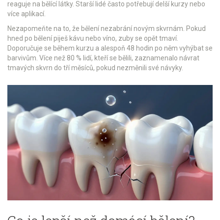
reaguje na bělící látky. Starší lidé často potřebují delší kurzy nebo
více aplikací.
Nezapomeňte na to, že bělení nezabrání novým skvrnám. Pokud
hned po bělení piješ kávu nebo víno, zuby se opět tmaví.
Doporučuje se během kurzu a alespoň 48 hodin po něm vyhýbat se
barvivům. Více než 80 % lidí, kteří se bělili, zaznamenalo návrat
tmavých skvrn do tří měsíců, pokud nezměnili své návyky.