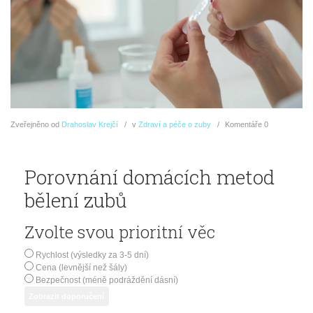
Zveřejněno
od
Drahoslav Krejčí
v
Zdraví a péče o zuby
Komentáře
0
Porovnání domácích metod
bělení zubů
Zvolte svou prioritní věc
Rychlost (výsledky za 3-5 dní)
Cena (levnější než šály)
Bezpečnost (méně podráždění dásní)
Zobrazit doporučení