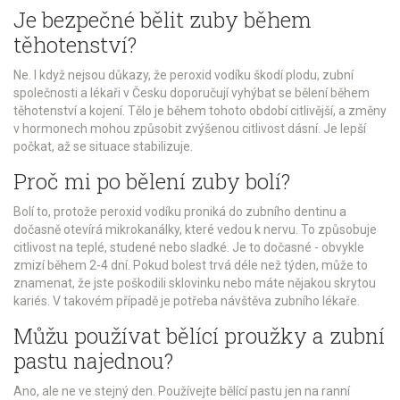
Je bezpečné bělit zuby během
těhotenství?
Ne. I když nejsou důkazy, že peroxid vodíku škodí plodu, zubní
společnosti a lékaři v Česku doporučují vyhýbat se bělení během
těhotenství a kojení. Tělo je během tohoto období citlivější, a změny
v hormonech mohou způsobit zvýšenou citlivost dásní. Je lepší
počkat, až se situace stabilizuje.
Proč mi po bělení zuby bolí?
Bolí to, protože peroxid vodíku proniká do zubního dentinu a
dočasně otevírá mikrokanálky, které vedou k nervu. To způsobuje
citlivost na teplé, studené nebo sladké. Je to dočasné - obvykle
zmizí během 2-4 dní. Pokud bolest trvá déle než týden, může to
znamenat, že jste poškodili sklovinku nebo máte nějakou skrytou
kariés. V takovém případě je potřeba návštěva zubního lékaře.
Můžu používat bělící proužky a zubní
pastu najednou?
Ano, ale ne ve stejný den. Používejte bělící pastu jen na ranní