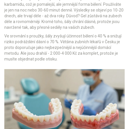
karbamidu, což je pomalejší, ale jemnější forma bělení. Používáte
je jen na noc nebo 30-60 minut denně. Výsledky se objeví po 10-20
dnech, ale trvají déle - až dva roky. Důvod? Gel zůstává na zubech
déle a rovnoměrněji. Kromě toho, šály chrání dásně, protože jsou
navržené tak, aby přesně seděly na vašich zubech.
Ve srovnání s proužky, šály zvyšují účinnost bělení o 40 % a snižují
riziko podráždění dásní o 70 %. Většina zubních lékařů v Česku je
proto doporučuje jako nejbezpečnější a nejúčinnější domácí
metodu. Ale jsou drahší - 2 000-4 000 Kč za komplet, protože je
musíte objednat podle otisku.