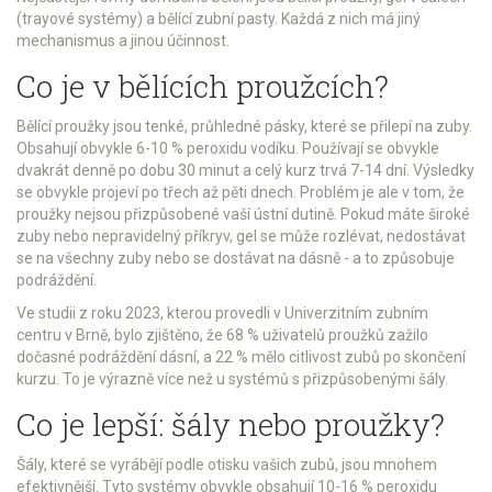
(trayové systémy) a bělící zubní pasty. Každá z nich má jiný
mechanismus a jinou účinnost.
Co je v bělících proužcích?
Bělící proužky jsou tenké, průhledné pásky, které se přilepí na zuby.
Obsahují obvykle 6-10 % peroxidu vodíku. Používají se obvykle
dvakrát denně po dobu 30 minut a celý kurz trvá 7-14 dní. Výsledky
se obvykle projeví po třech až pěti dnech. Problém je ale v tom, že
proužky nejsou přizpůsobené vaší ústní dutině. Pokud máte široké
zuby nebo nepravidelný příkryv, gel se může rozlévat, nedostávat
se na všechny zuby nebo se dostávat na dásně - a to způsobuje
podráždění.
Ve studii z roku 2023, kterou provedli v Univerzitním zubním
centru v Brně, bylo zjištěno, že 68 % uživatelů proužků zažilo
dočasné podráždění dásní, a 22 % mělo citlivost zubů po skončení
kurzu. To je výrazně více než u systémů s přizpůsobenými šály.
Co je lepší: šály nebo proužky?
Šály, které se vyrábějí podle otisku vašich zubů, jsou mnohem
efektivnější. Tyto systémy obvykle obsahují 10-16 % peroxidu