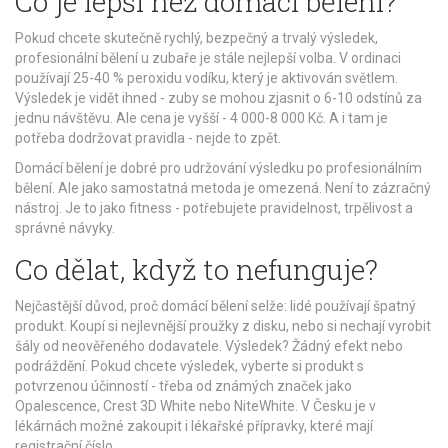
Co je lepší než domácí bělení?
Pokud chcete skutečně rychlý, bezpečný a trvalý výsledek,
profesionální bělení u zubaře je stále nejlepší volba. V ordinaci
používají 25-40 % peroxidu vodíku, který je aktivován světlem.
Výsledek je vidět ihned - zuby se mohou zjasnit o 6-10 odstínů za
jednu návštěvu. Ale cena je vyšší - 4 000-8 000 Kč. A i tam je
potřeba dodržovat pravidla - nejde to zpět.
Domácí bělení je dobré pro udržování výsledku po profesionálním
bělení. Ale jako samostatná metoda je omezená. Není to zázračný
nástroj. Je to jako fitness - potřebujete pravidelnost, trpělivost a
správné návyky.
Co dělat, když to nefunguje?
Nejčastější důvod, proč domácí bělení selže: lidé používají špatný
produkt. Koupí si nejlevnější proužky z disku, nebo si nechají vyrobit
šály od neověřeného dodavatele. Výsledek? Žádný efekt nebo
podráždění. Pokud chcete výsledek, vyberte si produkt s
potvrzenou účinností - třeba od známých značek jako
Opalescence, Crest 3D White nebo NiteWhite. V Česku je v
lékárnách možné zakoupit i lékařské přípravky, které mají
registrační číslo.