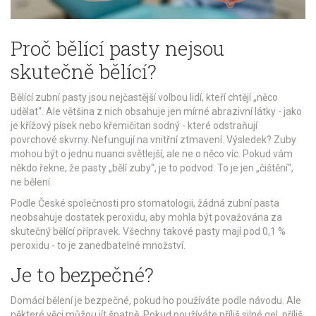
Proč bělící pasty nejsou
skutečně bělící?
Bělící zubní pasty jsou nejčastější volbou lidí, kteří chtějí „něco
udělat“. Ale většina z nich obsahuje jen mírné abrazivní látky - jako
je křížový písek nebo křemičitan sodný - které odstraňují
povrchové skvrny. Nefungují na vnitřní ztmavení. Výsledek? Zuby
mohou být o jednu nuanci světlejší, ale ne o něco víc. Pokud vám
někdo řekne, že pasty „bělí zuby“, je to podvod. To je jen „čištění“,
ne bělení.
Podle České společnosti pro stomatologii, žádná zubní pasta
neobsahuje dostatek peroxidu, aby mohla být považována za
skutečný bělící přípravek. Všechny takové pasty mají pod 0,1 %
peroxidu - to je zanedbatelné množství.
Je to bezpečné?
Domácí bělení je bezpečné, pokud ho používáte podle návodu. Ale
některé věci můžou jít špatně. Pokud používáte příliš silné gel, příliš