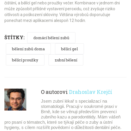
čištění, a bělící gel nebo proužky večer. Kombinace v jednom dni
může způsobit přílišné vystavení peroxidu, což zvyšuje riziko
citlivosti a poškození skloviny. Většina výrobců doporučuje
ponechat mezi aplikacemi alespoň 12 hodin.
ŠTÍTKY:
domácí bělení zubů
bělení zubů doma
bělící gel
bělící proužky
zubní bělení
O autorovi
Drahoslav Krejčí
Jsem zubní lékař s specializací na
stomatologii. Pracuji v soukromé praxi v
Brně, kde se věnuji především prevenci
zubního kazu a parodontitidy. Mám vášeň
pro psaní o tématech, které se týkají péče o zuby a ústní
hygieny, s cílem rozšířit povědomí o důležitosti dentální péče.