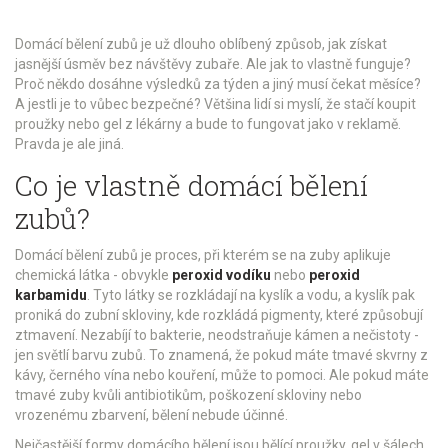
Domácí bělení zubů je už dlouho oblíbený způsob, jak získat
jasnější úsměv bez návštěvy zubaře. Ale jak to vlastně funguje?
Proč někdo dosáhne výsledků za týden a jiný musí čekat měsíce?
A jestli je to vůbec bezpečné? Většina lidí si myslí, že stačí koupit
proužky nebo gel z lékárny a bude to fungovat jako v reklamě.
Pravda je ale jiná.
Co je vlastně domácí bělení
zubů?
Domácí bělení zubů je proces, při kterém se na zuby aplikuje
chemická látka - obvykle
peroxid vodíku
nebo
peroxid
karbamidu
. Tyto látky se rozkládají na kyslík a vodu, a kyslík pak
proniká do zubní skloviny, kde rozkládá pigmenty, které způsobují
ztmavení. Nezabíjí to bakterie, neodstraňuje kámen a nečistoty -
jen světlí barvu zubů. To znamená, že pokud máte tmavé skvrny z
kávy, černého vína nebo kouření, může to pomoci. Ale pokud máte
tmavé zuby kvůli antibiotikům, poškození skloviny nebo
vrozenému zbarvení, bělení nebude účinné.
Nejčastější formy domácího bělení jsou bělící proužky, gel v šálech