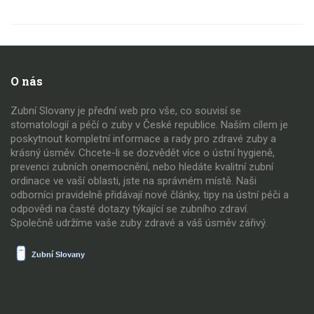
O nás
Zubní Slovany je přední web pro vše, co souvisí se
stomatologií a péčí o zuby v České republice. Naším cílem je
poskytnout kompletní informace a rady pro zdravé zuby a
krásný úsměv. Chcete-li se dozvědět více o ústní hygieně,
prevenci zubních onemocnění, nebo hledáte kvalitní zubní
ordinace ve vaší oblasti, jste na správném místě. Naši
odborníci pravidelně přidávají nové články, tipy na ústní péči a
odpovědi na časté dotazy týkající se zubního zdraví.
Společně udržíme vaše zuby zdravé a váš úsměv zářivý.