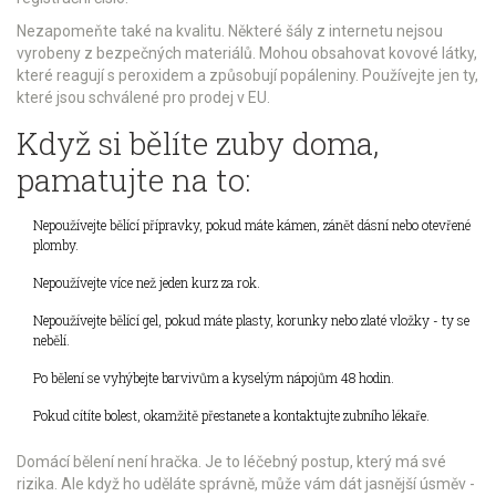
Nezapomeňte také na kvalitu. Některé šály z internetu nejsou
vyrobeny z bezpečných materiálů. Mohou obsahovat kovové látky,
které reagují s peroxidem a způsobují popáleniny. Používejte jen ty,
které jsou schválené pro prodej v EU.
Když si bělíte zuby doma,
pamatujte na to:
Nepoužívejte bělící přípravky, pokud máte kámen, zánět dásní nebo otevřené
plomby.
Nepoužívejte více než jeden kurz za rok.
Nepoužívejte bělící gel, pokud máte plasty, korunky nebo zlaté vložky - ty se
nebělí.
Po bělení se vyhýbejte barvivům a kyselým nápojům 48 hodin.
Pokud cítíte bolest, okamžitě přestanete a kontaktujte zubního lékaře.
Domácí bělení není hračka. Je to léčebný postup, který má své
rizika. Ale když ho uděláte správně, může vám dát jasnější úsměv -