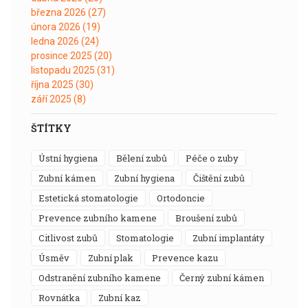
března 2026
(27)
února 2026
(19)
ledna 2026
(24)
prosince 2025
(20)
listopadu 2025
(31)
října 2025
(30)
září 2025
(8)
ŠTÍTKY
ústní hygiena
bělení zubů
péče o zuby
zubní kámen
zubní hygiena
čištění zubů
estetická stomatologie
ortodoncie
prevence zubního kamene
broušení zubů
citlivost zubů
stomatologie
zubní implantáty
úsměv
zubní plak
prevence kazu
odstranění zubního kamene
černý zubní kámen
rovnátka
zubní kaz