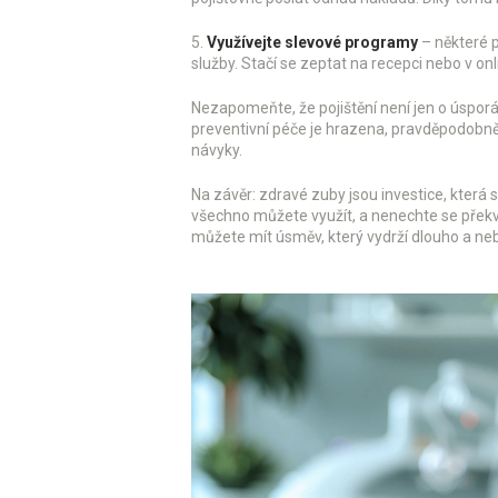
5.
Využívejte slevové programy
– některé p
služby. Stačí se zeptat na recepci nebo v onl
Nezapomeňte, že pojištění není jen o úsporách
preventivní péče je hrazena, pravděpodobně
návyky.
Na závěr: zdravé zuby jsou investice, která se
všechno můžete využít, a nenechte se překv
můžete mít úsměv, který vydrží dlouho a ne