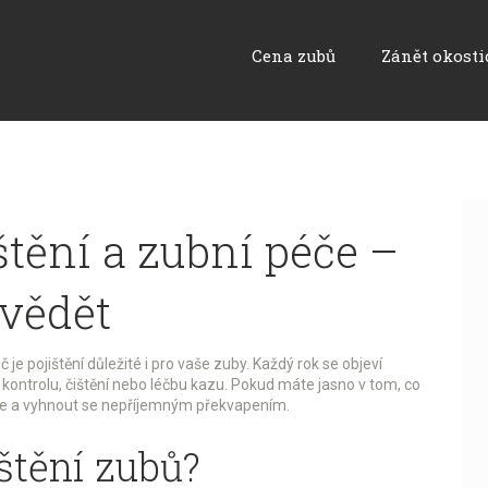
Cena zubů
Zánět okosti
štění a zubní péče –
 vědět
 je pojištění důležité i pro vaše zuby. Každý rok se objeví
 kontrolu, čištění nebo léčbu kazu. Pokud máte jasno v tom, co
íze a vyhnout se nepříjemným překvapením.
štění zubů?