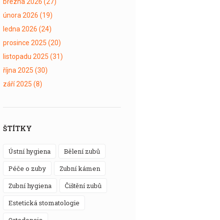
března 2026
(27)
února 2026
(19)
ledna 2026
(24)
prosince 2025
(20)
listopadu 2025
(31)
října 2025
(30)
září 2025
(8)
ŠTÍTKY
ústní hygiena
bělení zubů
péče o zuby
zubní kámen
zubní hygiena
čištění zubů
estetická stomatologie
ortodoncie