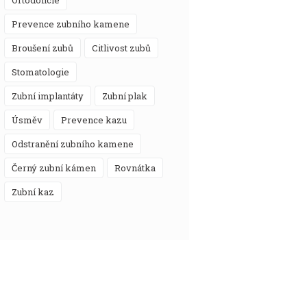
prevence zubního kamene
broušení zubů
citlivost zubů
stomatologie
zubní implantáty
zubní plak
úsměv
prevence kazu
odstranění zubního kamene
černý zubní kámen
rovnátka
zubní kaz