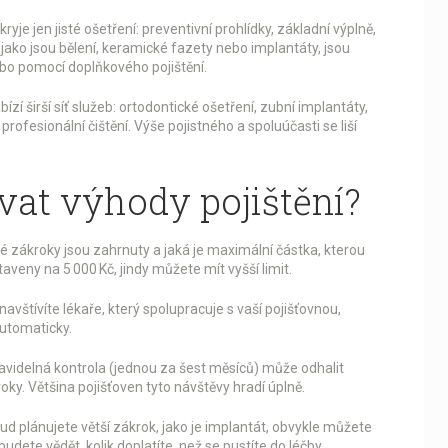
ryje jen jisté ošetření: preventivní prohlídky, základní výplně,
 jako jsou bělení, keramické fazety nebo implantáty, jsou
ebo pomocí doplňkového pojištění.
zí širší síť služeb: ortodontické ošetření, zubní implantáty,
rofesionální čištění. Výše pojistného a spoluúčasti se liší
at výhody pojištění?
ré zákroky jsou zahrnuty a jaká je maximální částka, kterou
taveny na 5 000 Kč, jindy můžete mít vyšší limit.
avštívíte lékaře, který spolupracuje s vaší pojišťovnou,
automaticky.
avidelná kontrola (jednou za šest měsíců) může odhalit
ky. Většina pojišťoven tyto návštěvy hradí úplně.
d plánujete větší zákrok, jako je implantát, obvykle můžete
dete vědět, kolik doplatíte, než se pustíte do léčby.