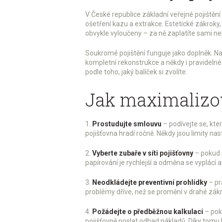
V České republice základní veřejné pojištění k
ošetření kazu a extrakce. Estetické zákroky,
obvykle vyloučeny – za ně zaplatíte sami n
Soukromé pojištění funguje jako doplněk. Nabí
kompletní rekonstrukce a někdy i pravidelné p
podle toho, jaký balíček si zvolíte.
Jak maximalizov
1.
Prostudujte smlouvu
– podívejte se, kte
pojišťovna hradí ročně. Někdy jsou limity nas
2.
Vyberte zubaře v síti pojišťovny
– pokud n
papírování je rychlejší a odměna se vyplácí 
3.
Neodkládejte preventivní prohlídky
– pr
problémy dříve, než se promění v drahé zákro
4.
Požádejte o předběžnou kalkulaci
– poku
pojišťovně poslat odhad nákladů. Díky tomu bu