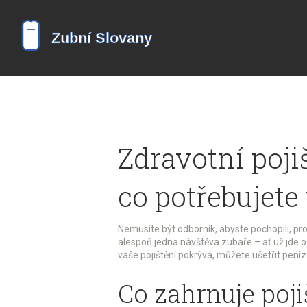
Zdravotní poji
co potřebujete
Nemusíte být odborník, abyste pochopili, proč
alespoň jedna návštěva zubaře – ať už jde o
vaše pojištění pokrývá, můžete ušetřit pen
Co zahrnuje poji