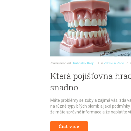
Zveřejněno
od
Drahoslav Krejčí
v
Zdraví a Péče
Která pojišťovna hrad
snadno
Máte problémy se zuby a zajímá vás, zda va
na různé typy bílých plomb a jaké podmínky k
že máte správné informace a že neplatíte ví
Číst více