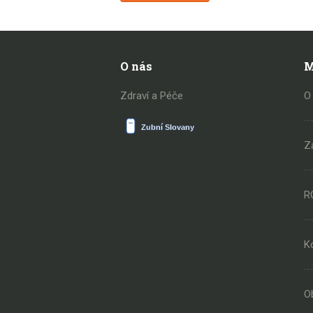
O nás
M
Zdraví a Péče
O
Z
R
K
O