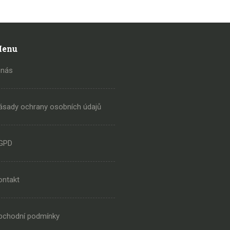
enu
 nás
ásady ochrany osobních údajů
GPD
ontakt
bchodní podmínky