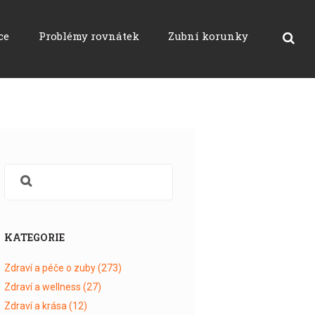
ce
Problémy rovnátek
Zubní korunky
KATEGORIE
Zdraví a péče o zuby
(273)
Zdraví a wellness
(27)
Zdraví a krása
(12)