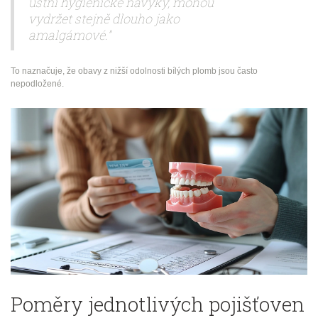
ústní hygienické návyky, mohou
vydržet stejně dlouho jako
amalgámové.”
To naznačuje, že obavy z nižší odolnosti bílých plomb jsou často
nepodložené.
Poměry jednotlivých pojišťoven