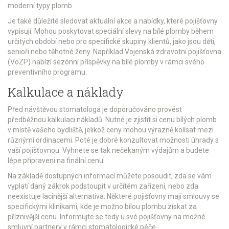
moderní typy plomb.
Je také důležité sledovat aktuální akce a nabídky, které pojišťovny
vypisují. Mohou poskytovat speciální slevy na bílé plomby během
určitých období nebo pro specifické skupiny klientů, jako jsou děti,
senioři nebo těhotné ženy. Například Vojenská zdravotní pojišťovna
(VoZP) nabízí sezónní příspěvky na bílé plomby v rámci svého
preventivního programu.
Kalkulace a náklady
Před návštěvou stomatologa je doporučováno provést
předběžnou kalkulaci nákladů. Nutné je zjistit si cenu bílých plomb
v místě vašeho bydliště, jelikož ceny mohou výrazně kolísat mezi
různými ordinacemi. Poté je dobré konzultovat možnosti úhrady s
vaší pojišťovnou. Vyhnete se tak nečekaným výdajům a budete
lépe připraveni na finální cenu.
Na základě dostupných informací můžete posoudit, zda se vám
vyplatí daný zákrok podstoupit v určitém zařízení, nebo zda
neexistuje lacinější alternativa. Některé pojišťovny mají smlouvy se
specifickými klinikami, kde je možno bílou plombu získat za
příznivější cenu. Informujte se tedy u své pojišťovny na možné
smluvní partnery v rámci stomatologické péče.