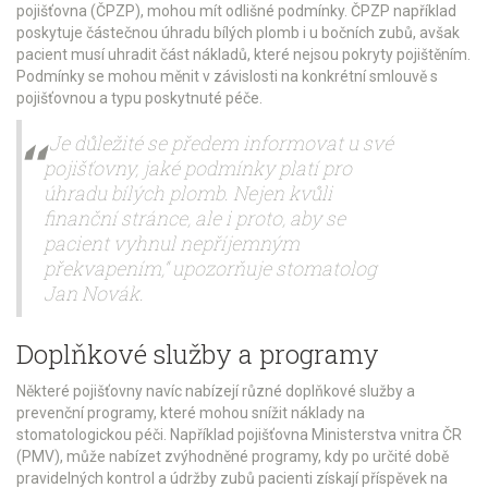
pojišťovna (ČPZP), mohou mít odlišné podmínky. ČPZP například
poskytuje částečnou úhradu bílých plomb i u bočních zubů, avšak
pacient musí uhradit část nákladů, které nejsou pokryty pojištěním.
Podmínky se mohou měnit v závislosti na konkrétní smlouvě s
pojišťovnou a typu poskytnuté péče.
„Je důležité se předem informovat u své
pojišťovny, jaké podmínky platí pro
úhradu bílých plomb. Nejen kvůli
finanční stránce, ale i proto, aby se
pacient vyhnul nepříjemným
překvapením,“ upozorňuje stomatolog
Jan Novák.
Doplňkové služby a programy
Některé pojišťovny navíc nabízejí různé doplňkové služby a
prevenční programy, které mohou snížit náklady na
stomatologickou péči. Například pojišťovna Ministerstva vnitra ČR
(PMV), může nabízet zvýhodněné programy, kdy po určité době
pravidelných kontrol a údržby zubů pacienti získají příspěvek na