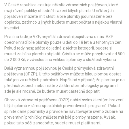
V České republice existuje několik zdravotních pojišťoven, které
mají různé politiky ohledně hrazení bílých plomb. U některých
pojišťoven můžete mít štěstí a bílé plomby jsou hrazené bez
doplatku, zatímco u jiných budete muset počítat s nějakou vlastní
investicí.
První na řadě je VZP, největší zdravotní pojišťovna u nás. VZP
obecně hradí bílé plomby pouze u dětí do 18 let a u těhotných žen.
Pokud tedy nespadáte do jedné z těchto kategorií, budete si
muset za bílou plombu připlatit. Částka se může pohybovat od 500
do 2 000 Kč, v závislosti na velikosti plomby a složitosti výkonu.
Další významnou pojišťovnou je Česká průmyslová zdravotní
pojišťovna (ČPZP). U této pojišťovny můžete bílou plombu dostat
také jen za určitých podmínek. Například v případě, že plomba je na
předních zubech nebo máte zvláštní stomatologický program. I
zde je ale možné, že budete muset částečně doplatit.
Oborová zdravotní pojišťovna (OZP) nabízí svým klientům hrazení
bílých plomb v rámci speciálních preventivních programů. Pokud
splníte dané podmínky a pravidelně navštěvujete svého zubaře na
preventivní prohlídky, můžete mít bílé plomby hrazené. Avšak,
pokud tuto péči zanedbáte, budete muset platit sami.