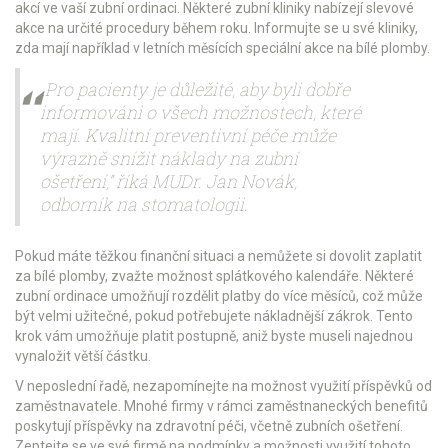
akcí ve vaší zubní ordinaci. Některé zubní kliniky nabízejí slevové
akce na určité procedury během roku. Informujte se u své kliniky,
zda mají například v letních měsících speciální akce na bílé plomby.
„Pro pacienty je důležité, aby byli dobře
informováni o všech možnostech, které
mají. Kvalitní preventivní péče může
výrazně snížit náklady na zubní
ošetření,“ říká MUDr. Jan Novák,
odborník na stomatologii.
Pokud máte těžkou finanční situaci a nemůžete si dovolit zaplatit
za bílé plomby, zvažte možnost splátkového kalendáře. Některé
zubní ordinace umožňují rozdělit platby do více měsíců, což může
být velmi užitečné, pokud potřebujete nákladnější zákrok. Tento
krok vám umožňuje platit postupně, aniž byste museli najednou
vynaložit větší částku.
V neposlední řadě, nezapomínejte na možnost využití příspěvků od
zaměstnavatele. Mnohé firmy v rámci zaměstnaneckých benefitů
poskytují příspěvky na zdravotní péči, včetně zubních ošetření.
Zeptejte se ve své firmě na podmínky a možnosti využití tohoto