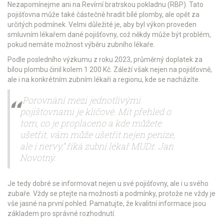
Nezapomínejme ani na Revírní bratrskou pokladnu (RBP). Tato
pojišťovna může také částečně hradit bílé plomby, ale opět za
určitých podmínek. Velmi důležité je, aby byl výkon proveden
smluvním lékařem dané pojišťovny, což někdy může být problém,
pokud nemáte možnost výběru zubního lékaře.
Podle posledního výzkumu z roku 2023, průměrný doplatek za
bílou plombu činil kolem 1 200 Kč. Záleží však nejen na pojišťovně,
ale i na konkrétním zubním lékaři a regionu, kde se nacházíte.
„Porovnání mezi jednotlivými
pojišťovnami je klíčové. Mít přehled o
tom, co je proplaceno a kde můžete
ušetřit, vám může ušetřit nejen peníze,
ale i nervy,“ říká zubní lékař MUDr. Jan
Novotný.
Je tedy dobré se informovat nejen u své pojišťovny, ale i u svého
zubaře. Vždy se ptejte na možnosti a podmínky, protože ne vždy je
vše jasné na první pohled. Pamatujte, že kvalitní informace jsou
základem pro správné rozhodnutí.