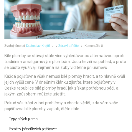
Zveřejněno
od
Drahoslav Krejčí
v
Zdraví a Péče
Komentáře
0
Bílé plomby se stávají stále více vyhledávanou alternativou oproti
tradičním amalgámovým plombám. Jsou hezčí na pohled, a proto
se často využívají zejména na zuby viditelné při úsměvu.
Každá pojišťovna však nemusí bílé plomby hradit, a to hlavně kvůli
jejich vyšší ceně. V dnešním článku zjistíte, které pojišťovny v
České republice bílé plomby hradí, jak získat potřebnou péči, a
jakým způsobem můžete ušetřit.
Pokud vás trápí zubní problémy a chcete vědět, zda vám vaše
pojišťovna bílé plomby zaplatí, čtěte dále.
Typy bílých plomb
Poměry jednotlivých pojišťoven