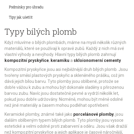
Podmínky pro úhradu
Tipy jak ušetřit
Typy bílých plomb
Když mluvíme o bílých plombách, máme na mysli několik různých
materiálů, které se používají k opravě zubů. Každý z nich má své
vlastní výhody a nevýhody. Hlavní typy bílých plomb zahrnují
kompozitní pryskyřice
,
keramiku
a
skloionomerní cementy
.
Kompozitní pryskyřice jsou asi nejběžnější druh bílých plomb. Jsou
tvořeny směsí plastových pryskyřic a skleněného prášku, což jim
dává jejich bílou barvu. Tyto plomby jsou oblíbené, protože se
dobře vážou k zubu a mohou být dokonale sladěny s přirozenou
barvou zubu. Navíc jsou dostatečně pevné a vydrží několik let,
pokud jsou dobře udržovány. Nicméně, mohou být méně odolné
než jiné materiály a časem mohou podléhat opotřebení.
Keramické plomby, známé také jako
porcelánové plomby
, jsou
dalším oblíbeným typem bílých plomb. Tyto plomby jsou vysoce
estetické a velmi odolné proti zabarvení a oděru. Jsou však dražší
než kompozitní pryskyřice a jejich aplikace je časově náročnější,