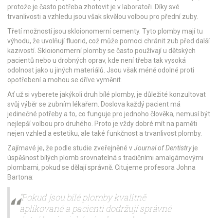
protože je často potřeba zhotovit je v laboratoři. Díky své
trvanlivosti a vzhledu jsou však skvělou volbou pro přední zuby.
Třetí možností jsou skloionomerní cementy. Tyto plomby mají tu
výhodu, že uvolňují fluorid, což může pomoci chránit zub před další
kazivostí. Skloionomerní plomby se často používají u dětských
pacientů nebo u drobných oprav, kde není třeba tak vysoká
odolnost jako u jiných materiálů. Jsou však méně odolné proti
opotřebení a mohou se dříve vyměnit.
Ať už si vyberete jakýkoli druh bílé plomby, je důležité konzultovat
svůj výběr se zubním lékařem. Doslova každý pacient má
jedinečné potřeby a to, co funguje pro jednoho člověka, nemusí být
nejlepší volbou pro druhého. Proto je vždy dobré mít na paměti
nejen vzhled a estetiku, ale také funkčnost a trvanlivost plomby.
Zajímavé je, že podle studie zveřejněné v
Journal of Dentistry
je
úspěšnost bílých plomb srovnatelná s tradičními amalgámovými
plombami, pokud se dělají správně. Citujeme profesora Johna
Bartona:
“Pokud jsou bílé plomby kvalitně
aplikované a pacienti dodržují správné