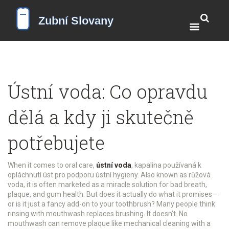
Ústní voda: Co opravdu
dělá a kdy ji skutečně
potřebujete
When it comes to oral care,
ústní voda
,
kapalina používaná k
opláchnutí úst pro podporu ústní hygieny
. Also known as
růžová
voda
, it is often marketed as a miracle solution for bad breath,
plaque, and gum health. But does it actually do what it promises—
or is it just a fancy add-on to your toothbrush?
Many people think
rinsing with mouthwash replaces brushing. It doesn’t. No
mouthwash can remove plaque like mechanical cleaning with a