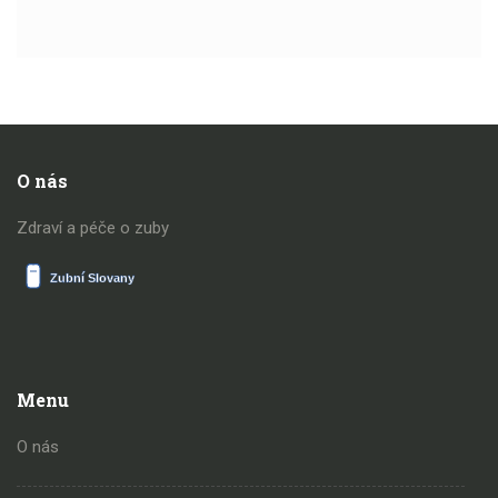
O nás
Zdraví a péče o zuby
Menu
O nás