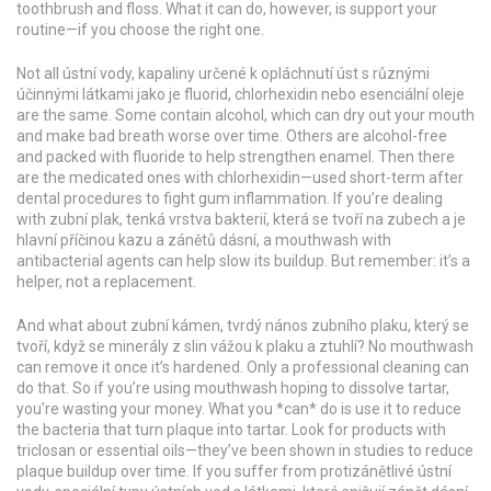
toothbrush and floss. What it can do, however, is support your
routine—if you choose the right one.
Not all
ústní vody
,
kapaliny určené k opláchnutí úst s různými
účinnými látkami jako je fluorid, chlorhexidin nebo esenciální oleje
are the same. Some contain alcohol, which can dry out your mouth
and make bad breath worse over time. Others are alcohol-free
and packed with fluoride to help strengthen enamel. Then there
are the medicated ones with chlorhexidin—used short-term after
dental procedures to fight gum inflammation. If you’re dealing
with
zubní plak
,
tenká vrstva bakterií, která se tvoří na zubech a je
hlavní příčinou kazu a zánětů dásní
, a mouthwash with
antibacterial agents can help slow its buildup. But remember: it’s a
helper, not a replacement.
And what about
zubní kámen
,
tvrdý nános zubního plaku, který se
tvoří, když se minerály z slin vážou k plaku a ztuhlí
? No mouthwash
can remove it once it’s hardened. Only a professional cleaning can
do that. So if you’re using mouthwash hoping to dissolve tartar,
you’re wasting your money. What you *can* do is use it to reduce
the bacteria that turn plaque into tartar. Look for products with
triclosan or essential oils—they’ve been shown in studies to reduce
plaque buildup over time. If you suffer from
protizánětlivé ústní