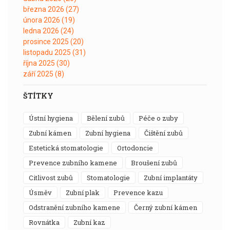
března 2026
(27)
února 2026
(19)
ledna 2026
(24)
prosince 2025
(20)
listopadu 2025
(31)
října 2025
(30)
září 2025
(8)
ŠTÍTKY
ústní hygiena
bělení zubů
péče o zuby
zubní kámen
zubní hygiena
čištění zubů
estetická stomatologie
ortodoncie
prevence zubního kamene
broušení zubů
citlivost zubů
stomatologie
zubní implantáty
úsměv
zubní plak
prevence kazu
odstranění zubního kamene
černý zubní kámen
rovnátka
zubní kaz