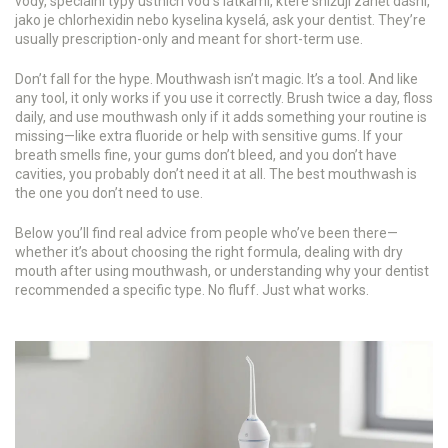
vody
,
speciální typy ústních vod s látkami, které snižují zánět dásní,
jako je chlorhexidin nebo kyselina kyselá
, ask your dentist. They’re
usually prescription-only and meant for short-term use.
Don’t fall for the hype. Mouthwash isn’t magic. It’s a tool. And like
any tool, it only works if you use it correctly. Brush twice a day, floss
daily, and use mouthwash only if it adds something your routine is
missing—like extra fluoride or help with sensitive gums. If your
breath smells fine, your gums don’t bleed, and you don’t have
cavities, you probably don’t need it at all. The best mouthwash is
the one you don’t need to use.
Below you’ll find real advice from people who’ve been there—
whether it’s about choosing the right formula, dealing with dry
mouth after using mouthwash, or understanding why your dentist
recommended a specific type. No fluff. Just what works.