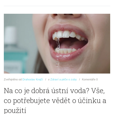
Zveřejněno
od
Drahoslav Krejčí
v
Zdraví a péče o zuby
Komentáře
0
Na co je dobrá ústní voda? Vše,
co potřebujete vědět o účinku a
použití