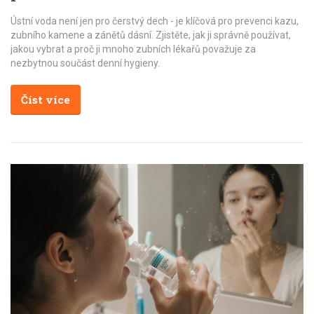
Ústní voda není jen pro čerstvý dech - je klíčová pro prevenci kazu,
zubního kamene a zánětů dásní. Zjistěte, jak ji správně používat,
jakou vybrat a proč ji mnoho zubních lékařů považuje za
nezbytnou součást denní hygieny.
Číst více