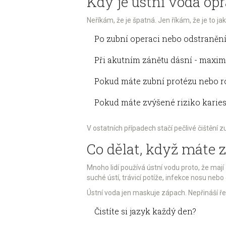
Kdy je ústní voda op
Neříkám, že je špatná. Jen říkám, že je to jako
Po zubní operaci nebo odstranění
Při akutním zánětu dásní - maxim
Pokud máte zubní protézu nebo r
Pokud máte zvýšené riziko karies 
V ostatních případech stačí pečlivé čištění
Co dělat, když máte 
Mnoho lidí používá ústní vodu proto, že maj
suché ústí, trávicí potíže, infekce nosu nebo 
Ústní voda jen maskuje zápach. Nepřináší ře
Čistíte si jazyk každý den?