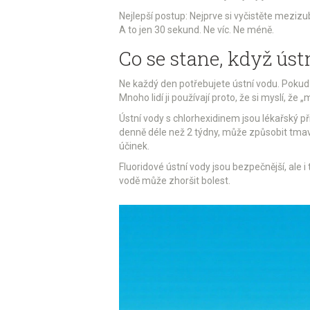
Nejlepší postup: Nejprve si vyčistěte meziz
A to jen 30 sekund. Ne víc. Ne méně.
Co se stane, když úst
Ne každý den potřebujete ústní vodu. Pokud m
Mnoho lidí ji používají proto, že si myslí, že „
Ústní vody s chlorhexidinem jsou lékařský př
denně déle než 2 týdny, může způsobit tmav
účinek.
Fluoridové ústní vody jsou bezpečnější, ale i 
vodě může zhoršit bolest.