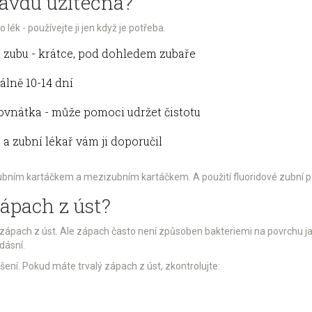
ravdu užitečná?
 lék - používejte ji jen když je potřeba.
 zubu - krátce, pod dohledem zubaře
álně 10-14 dní
ovnátka - může pomoci udržet čistotu
a zubní lékař vám ji doporučil
 zubním kartáčkem a mezizubním kartáčkem. A použití fluoridové zubní pas
zápach z úst?
í zápach z úst. Ale zápach často není způsoben bakteriemi na povrchu j
dásní.
šení. Pokud máte trvalý zápach z úst, zkontrolujte: