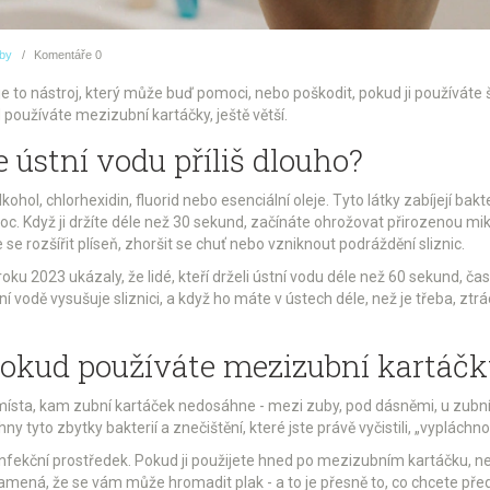
uby
Komentáře
0
je to nástroj, který může buď pomoci, nebo poškodit, pokud ji používáte šp
d používáte mezizubní kartáčky, ještě větší.
e ústní vodu příliš dlouho?
kohol, chlorhexidin, fluorid nebo esenciální oleje. Tyto látky zabíjejí bak
c. Když ji držíte déle než 30 sekund, začínáte ohrožovat přirozenou mikr
e rozšířit plíseň, zhoršit se chuť nebo vzniknout podráždění sliznic.
roku 2023 ukázaly, že lidé, kteří drželi ústní vodu déle než 60 sekund, ča
tní vodě vysušuje sliznici, a když ho máte v ústech déle, než je třeba, ztr
, pokud používáte mezizubní kartáč
 místa, kam zubní kartáček nedosáhne - mezi zuby, pod dásněmi, u zubní
y tyto zbytky bakterií a znečištění, které jste právě vyčistili, „vyplách
zinfekční prostředek. Pokud ji použijete hned po mezizubním kartáčku, nec
znamená, že se vám může hromadit plak - a to je přesně to, co chcete př