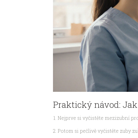
Praktický návod: Jak
Nejprve si vyčistěte mezizubní pr
Potom si pečlivě vyčistěte zuby z