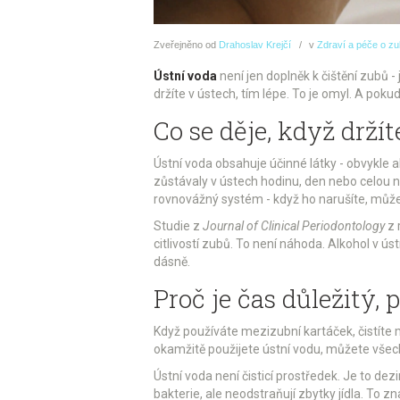
Zveřejněno
od
Drahoslav Krejčí
v
Zdraví a péče o z
Ústní voda
není jen doplněk k čištění zubů - 
držíte v ústech, tím lépe. To je omyl. A poku
Co se děje, když držít
Ústní voda obsahuje účinné látky - obvykle al
zůstávaly v ústech hodinu, den nebo celou no
rovnovážný systém - když ho narušíte, může s
Studie z
Journal of Clinical Periodontology
z 
citlivostí zubů. To není náhoda. Alkohol v ús
dásně.
Proč je čas důležitý
Když používáte mezizubní kartáček, čistíte
okamžitě použijete ústní vodu, můžete všechn
Ústní voda není čisticí prostředek. Je to de
bakterie, ale neodstraňují zbytky jídla. To 