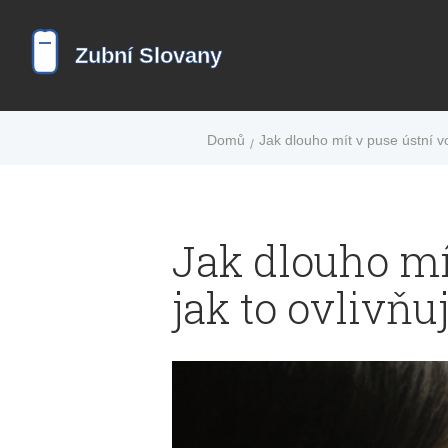
Domů
Jak dlouho mít v puse ústní v
Jak dlouho mí
jak to ovlivňu