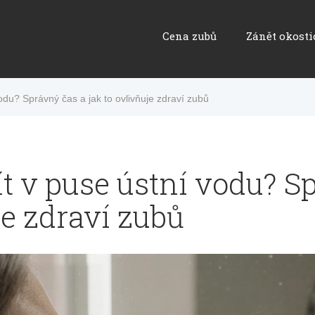
Cena zubů
Zánět okosti
odu? Správný čas a jak to ovlivňuje zdraví zubů
t v puse ústní vodu? S
je zdraví zubů