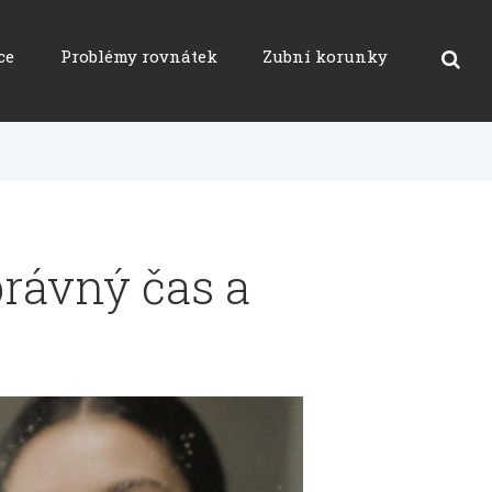
ce
Problémy rovnátek
Zubní korunky
právný čas a