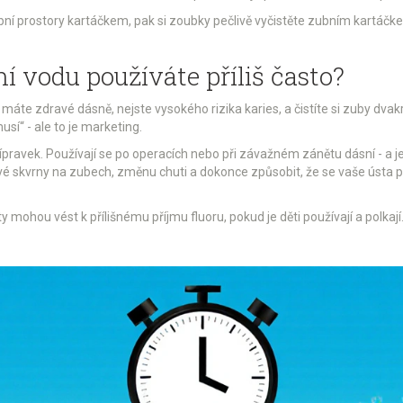
ubní prostory kartáčkem, pak si zoubky pečlivě vyčistěte zubním kartáčke
ní vodu používáte příliš často?
áte zdravé dásně, nejste vysokého rizika karies, a čistíte si zuby dvak
musí“ - ale to je marketing.
ípravek. Používají se po operacích nebo při závažném zánětu dásní - a j
é skvrny na zubech, změnu chuti a dokonce způsobit, že se vaše ústa př
ty mohou vést k přílišnému příjmu fluoru, pokud je děti používají a polkají