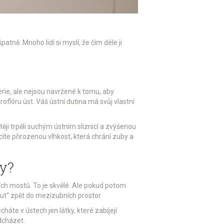
atně. Mnoho lidí si myslí, že čím déle ji
terie, ale nejsou navržené k tomu, aby
oflóru úst. Váš ústní dutina má svůj vlastní
stěji trpěli suchým ústním sliznicí a zvýšenou
ácíte přirozenou vlhkost, která chrání zuby a
ky?
ch mostů. To je skvělé. Ale pokud potom
nout“ zpět do mezizubních prostor.
háte v ústech jen látky, které zabíjejí
edcházet.