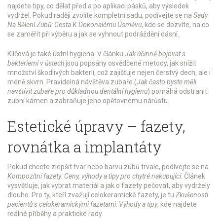
najdete tipy, co dělat před a po aplikaci pásků, aby výsledek
vydržel. Pokud raději zvolíte kompletní sadu, podívejte se na
Sady
Na Bělení Zubů: Cesta K Dokonalému Úsměvu
, kde se dozvíte, na co
se zaměřit při výběru a jak se vyhnout podráždění dásní.
Klíčová je také ústní hygiena. V článku
Jak účinně bojovat s
bakteriemi v ústech
jsou popsány osvědčené metody, jak snížit
množství škodlivých bakterií, což zajišťuje nejen čerstvý dech, ale i
méně skvrn. Pravidelná návštěva zubaře (
Jak často byste měli
navštívit zubaře pro důkladnou dentální hygienu
) pomáhá odstranit
zubní kámen a zabraňuje jeho opětovnému nárůstu.
Estetické úpravy – fazety,
rovnátka a implantáty
Pokud chcete zlepšit tvar nebo barvu zubů trvale, podívejte se na
Kompozitní fazety: Ceny, výhody a tipy pro chytré nakupující
. Článek
vysvětluje, jak vybrat materiál a jak o fazety pečovat, aby vydržely
dlouho. Pro ty, kteří zvažují celokeramické fazety, je tu
Zkušenosti
pacientů s celokeramickými fazetami: Výhody a tipy
, kde najdete
reálné příběhy a praktické rady.