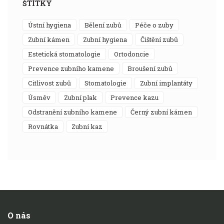
ŠTÍTKY
ústní hygiena
bělení zubů
péče o zuby
zubní kámen
zubní hygiena
čištění zubů
estetická stomatologie
ortodoncie
prevence zubního kamene
broušení zubů
citlivost zubů
stomatologie
zubní implantáty
úsměv
zubní plak
prevence kazu
odstranění zubního kamene
černý zubní kámen
rovnátka
zubní kaz
O nás