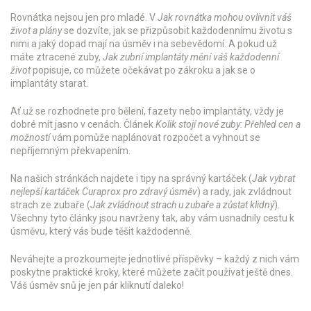
Rovnátka nejsou jen pro mladé. V
Jak rovnátka mohou ovlivnit váš
život a plány
se dozvíte, jak se přizpůsobit každodennímu životu s
nimi a jaký dopad mají na úsměv i na sebevědomí. A pokud už
máte ztracené zuby,
Jak zubní implantáty mění váš každodenní
život
popisuje, co můžete očekávat po zákroku a jak se o
implantáty starat.
Ať už se rozhodnete pro bělení, fazety nebo implantáty, vždy je
dobré mít jasno v cenách. Článek
Kolik stojí nové zuby: Přehled cen a
možností
vám pomůže naplánovat rozpočet a vyhnout se
nepříjemným překvapením.
Na našich stránkách najdete i tipy na správný kartáček (
Jak vybrat
nejlepší kartáček Curaprox pro zdravý úsměv
) a rady, jak zvládnout
strach ze zubaře (
Jak zvládnout strach u zubaře a zůstat klidný
).
Všechny tyto články jsou navrženy tak, aby vám usnadnily cestu k
úsměvu, který vás bude těšit každodenně.
Neváhejte a prozkoumejte jednotlivé příspěvky – každý z nich vám
poskytne praktické kroky, které můžete začít používat ještě dnes.
Váš úsměv snů je jen pár kliknutí daleko!