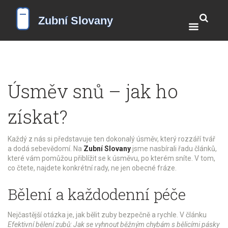
Úsměv snů – jak ho
získat?
Každý z nás si představuje ten dokonalý úsměv, který rozzáří tvář
a dodá sebevědomí. Na
Zubní Slovany
jsme nasbírali řadu článků,
které vám pomůžou přiblížit se k úsměvu, po kterém sníte. V tom,
co čtete, najdete konkrétní rady, ne jen obecné fráze.
Bělení a každodenní péče
Nejčastější otázka je, jak bělit zuby bezpečně a rychle. V článku
Efektivní bělení zubů: Jak se vyhnout běžným chybám s bělicími pásky