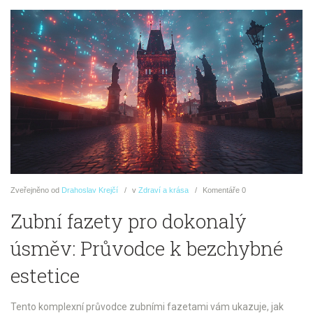
Zveřejněno
od
Drahoslav Krejčí
v
Zdraví a krása
Komentáře
0
Zubní fazety pro dokonalý
úsměv: Průvodce k bezchybné
estetice
Tento komplexní průvodce zubními fazetami vám ukazuje, jak