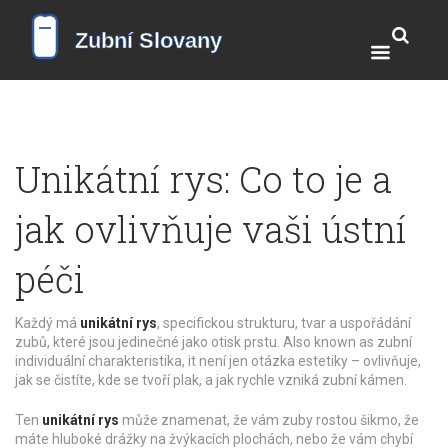
Unikátní rys: Co to je a
jak ovlivňuje vaši ústní
péči
Každý má
unikátní rys
,
specifickou strukturu, tvar a uspořádání
zubů, které jsou jedinečné jako otisk prstu
. Also known as
zubní
individuální charakteristika
, it
není jen otázka estetiky – ovlivňuje,
jak se čistíte, kde se tvoří plak, a jak rychle vzniká zubní kámen
.
Ten
unikátní rys
může znamenat, že vám zuby rostou šikmo, že
máte hluboké drážky na žvýkacích plochách, nebo že vám chybí