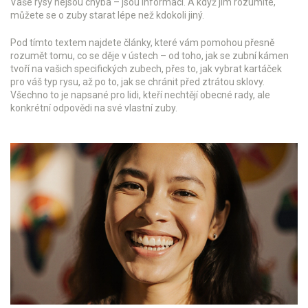
Vaše rysy nejsou chyba – jsou informací. A když jim rozumíte,
můžete se o zuby starat lépe než kdokoli jiný.
Pod tímto textem najdete články, které vám pomohou přesně
rozumět tomu, co se děje v ústech – od toho, jak se zubní kámen
tvoří na vašich specifických zubech, přes to, jak vybrat kartáček
pro váš typ rysu, až po to, jak se chránit před ztrátou sklovy.
Všechno to je napsané pro lidi, kteří nechtějí obecné rady, ale
konkrétní odpovědi na své vlastní zuby.