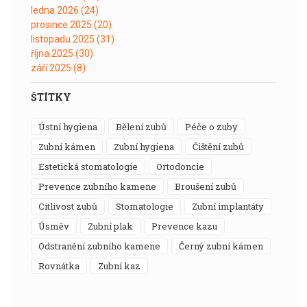
ledna 2026
(24)
prosince 2025
(20)
listopadu 2025
(31)
října 2025
(30)
září 2025
(8)
ŠTÍTKY
ústní hygiena
bělení zubů
péče o zuby
zubní kámen
zubní hygiena
čištění zubů
estetická stomatologie
ortodoncie
prevence zubního kamene
broušení zubů
citlivost zubů
stomatologie
zubní implantáty
úsměv
zubní plak
prevence kazu
odstranění zubního kamene
černý zubní kámen
rovnátka
zubní kaz