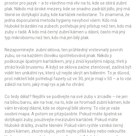
prostor pro jazyk – a to všechno má vliv na to, kde se sbírá zubní
plak. Někdo má široké mezery, kde se snadno zadráží jídlo, jiný má
těsně se dotýkající zuby, kde kartáček nedostane. To znamená, že
jedna doporučená metoda hygieny nevyhoví všem. Kdo má
hluboké brázdění na zubech, potřebuje jiný přístup než ten, kdo má
zuby v řadě. A kdo má černý zubní kámen u dásní, často má jiný
typ mikrobiomu než ten, kdo má jen bílý plak.
Nezapomínejte:
zubní sklova
,
ten průhledný vrstevnatý povrch
zubu
, se na každém člověku opotřebovává jinak. Někdo ji
poškozuje špatným kartáčkem, jiný ji zničí kyselými nápoji, třetí ji
ztrácí kvůli bruxismu. A když se sklova začne ztenčovat, začíná být
vidět ten
unikátní rys
,
který už nejde skrýt ani bělením
. To je důvod,
proč někteří lidé potřebují fazety už ve 30, jiní je mají v 50 – a to vše
záleží na tom, jaký mají rys a jak ho chrání.
Co tedy dělat? Nejdřív se podívejte na své zuby v zrcadle – ne jen
na bílou barvu, ale na tvar, na to, kde se hromadí zubní kámen, kde
vám krvácejí dásně, kde se objevují bílé skvrny. To vše je vaše
osobní mapa. A potom se přizpůsobte. Pokud máte špatně se
dotýkající zuby, používejte mezizubní kartáček. Pokud máte
hluboké drážky, zvažte těsnění. Pokud vám rychle vzniká černý
zubní kámen, zkontrolujte, jestli nejíte příliš kávy nebo nekouříte.