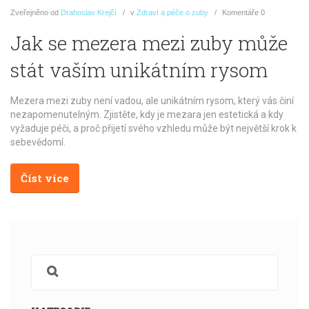
Zveřejněno
od
Drahoslav Krejčí
v
Zdraví a péče o zuby
Komentáře
0
Jak se mezera mezi zuby může
stát vaším unikátním rysom
Mezera mezi zuby není vadou, ale unikátním rysom, který vás činí
nezapomenutelným. Zjistěte, kdy je mezara jen estetická a kdy
vyžaduje péči, a proč přijetí svého vzhledu může být největší krok k
sebevědomí.
Číst více