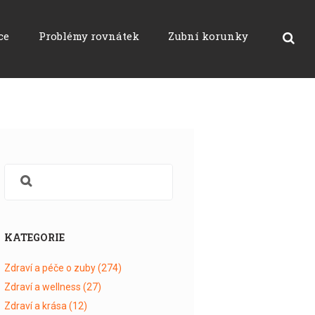
ce
Problémy rovnátek
Zubní korunky
KATEGORIE
Zdraví a péče o zuby
(274)
Zdraví a wellness
(27)
Zdraví a krása
(12)