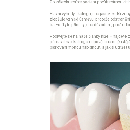
Po zákroku může pacient pocítit mírnou citli
Hlavní výhody skalingu jsou jasné: čistší zu
zlepšuje vzhled úsměvu, protože odstraněn
barvu. Tyto přínosy jsou důvodem, proč odbo
Podívejte se na naše články níže – najdete zd
připravit na skaling, a odpovědi na nejčastě
pískování mohou nabídnout, a jak si udržet