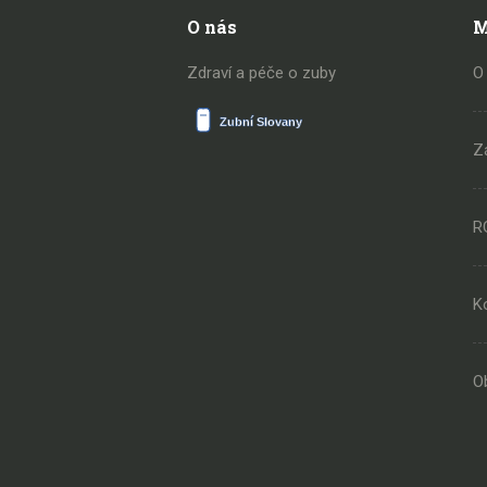
O nás
M
Zdraví a péče o zuby
O
Z
R
K
O