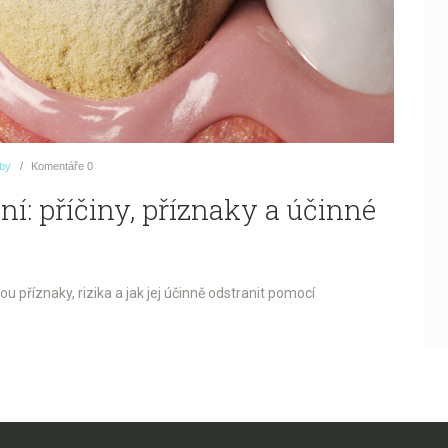
uby
Komentáře
0
í: příčiny, příznaky a účinné
ou příznaky, rizika a jak jej účinně odstranit pomocí