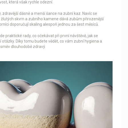
vost, která však rychle odezní.
by, zdravější dásně a menší šance na zubní kaz. Navíc se
í žlutých skvrn a zubního kamene dává zubům přirozenější
rníci doporučují skaling alespoň jednou za šest měsíců.
e praktické rady, co očekávat při první návštěvě, jak se
jší otázky. Díky tomu budete vědět, co vám zubní hygiena a
 úsměv dlouhodobě zdravý.