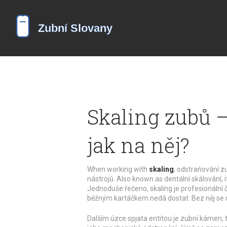
Skaling zubů –
jak na něj?
When working with
skaling
,
odstraňování z
nástrojů
. Also known as
dentální skálování
,
Jednoduše řečeno, skaling je profesionální č
běžným kartáčkem nedá dostat. Bez něj se mů
Dalším úzce spjata entitou je
zubní kámen
,