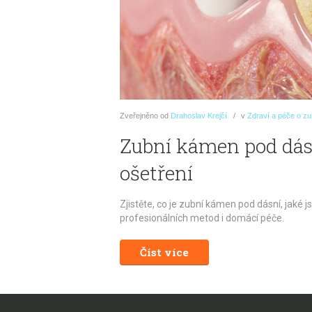
Zveřejněno
od
Drahoslav Krejčí
v
Zdraví a péče o z
Zubní kámen pod dásn
ošetření
Zjistěte, co je zubní kámen pod dásní, jaké js
profesionálních metod i domácí péče.
Číst více