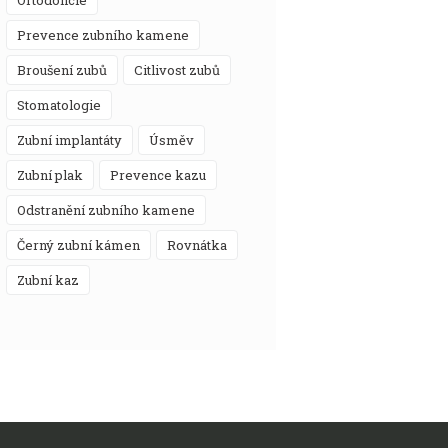
prevence zubního kamene
broušení zubů
citlivost zubů
stomatologie
zubní implantáty
úsměv
zubní plak
prevence kazu
odstranění zubního kamene
černý zubní kámen
rovnátka
zubní kaz