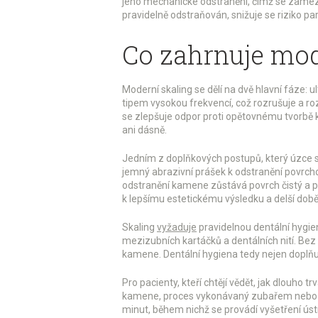
jeho mechanické odstranění, čímž se zamezu
pravidelně odstraňován, snižuje se riziko p
Co zahrnuje mod
Moderní skaling se dělí na dvě hlavní fáze: ul
tipem vysokou frekvencí, což rozrušuje a ro
se zlepšuje odpor proti opětovnému tvorbě k
ani dásně.
Jedním z doplňkových postupů, který úzce s
jemný abrazivní prášek k odstranění povrch
odstranění kamene zůstává povrch čistý a 
k lepšímu estetickému výsledku a delší dob
Skaling
vyžaduje
pravidelnou dentální hygie
mezizubních kartáčků a dentálních nití. Bez
kamene. Dentální hygiena tedy nejen doplňuje
Pro pacienty, kteří chtějí vědět, jak dlouho tr
kamene
,
proces vykonávaný zubařem nebo d
minut, během nichž se provádí vyšetření úst