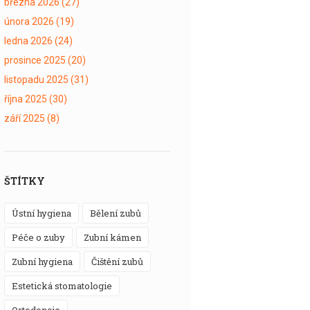
března 2026
(27)
února 2026
(19)
ledna 2026
(24)
prosince 2025
(20)
listopadu 2025
(31)
října 2025
(30)
září 2025
(8)
ŠTÍTKY
ústní hygiena
bělení zubů
péče o zuby
zubní kámen
zubní hygiena
čištění zubů
estetická stomatologie
ortodoncie