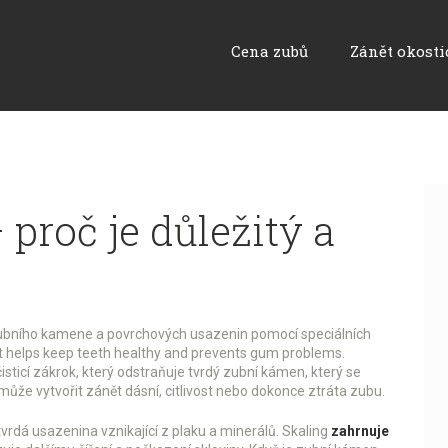
Cena zubů
Zánět okosti
 proč je důležitý a
ubního kamene a povrchových usazenin pomocí speciálních
 it helps keep teeth healthy and prevents gum problems.
isticí zákrok, který odstraňuje tvrdý zubní kámen, který se
že vytvořit zánět dásní, citlivost nebo dokonce ztráta zubu.
tvrdá usazenina vznikající z plaku a minerálů
. Skaling
zahrnuje