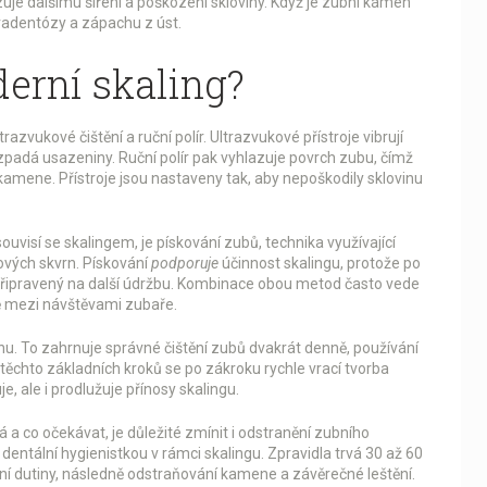
je dalšímu šíření a poškození skloviny. Když je zubní kámen
aradentózy a zápachu z úst.
erní skaling?
trazvukové čištění a ruční polír. Ultrazvukové přístroje vibrují
zpadá usazeniny. Ruční polír pak vyhlazuje povrch zubu, čímž
amene. Přístroje jsou nastaveny tak, aby nepoškodily sklovinu
ouvisí se skalingem, je
pískování zubů
,
technika využívající
ových skvrn
. Pískování
podporuje
účinnost skalingu, protože po
připravený na další údržbu. Kombinace obou metod často vede
ě mezi návštěvami zubaře.
nu. To zahrnuje správné čištění zubů dvakrát denně, používání
 těchto základních kroků se po zákroku rychle vrací tvorba
, ale i prodlužuje přínosy skalingu.
vá a co očekávat, je důležité zmínit i
odstranění zubního
entální hygienistkou v rámci skalingu
. Zpravidla trvá 30 až 60
ní dutiny, následně odstraňování kamene a závěrečné leštění.