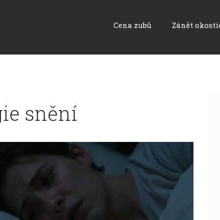
Cena zubů
Zánět okosti
gie snění