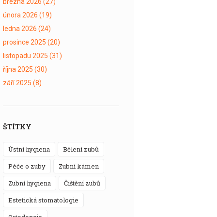
března 2026
(27)
února 2026
(19)
ledna 2026
(24)
prosince 2025
(20)
listopadu 2025
(31)
října 2025
(30)
září 2025
(8)
ŠTÍTKY
ústní hygiena
bělení zubů
péče o zuby
zubní kámen
zubní hygiena
čištění zubů
estetická stomatologie
ortodoncie