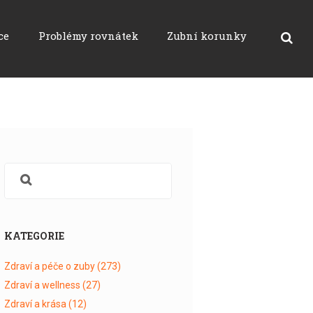
ce
Problémy rovnátek
Zubní korunky
KATEGORIE
Zdraví a péče o zuby
(273)
Zdraví a wellness
(27)
Zdraví a krása
(12)