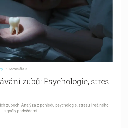
uby
Komentáře
0
ání zubů: Psychologie, stres
cích zubech. Analýza z pohledu psychologie, stresu i reálného
t signály podvědomí.