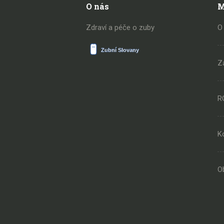
O nás
M
Zdraví a péče o zuby
O
Z
R
K
O