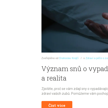
Zveřejněno
od
Drahoslav Krejčí
v
Zdraví a péče o z
Význam snů o vypadáv
a realita
Zjistěte, proč se vám zdají sny o vypadávají
zdraví vašich zubů. Pomůžeme vám pochopi
Číst více