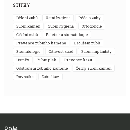
ŠTÍTKY
bělení zubů
ústní hygiena
péče o zuby
zubní kámen
zubní hygiena
ortodoncie
čištění zubů
estetická stomatologie
prevence zubního kamene
broušení zubů
stomatologie
citlivost zubů
zubní implantáty
úsměv
zubní plak
prevence kazu
odstranění zubního kamene
černý zubní kámen
rovnátka
zubní kaz
O nás