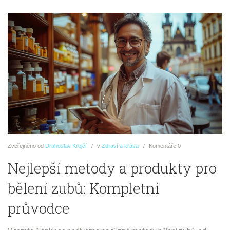
Zveřejněno
od
Drahoslav Krejčí
v
Zdraví a krása
Komentáře
0
Nejlepší metody a produkty pro
bělení zubů: Kompletní
průvodce