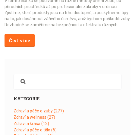
V tomto článku se podíváme na různé metody bělení zubů, od
přírodních prostředků až po profesionální zákroky v ordinaci.
Zjistíme, které produkty jsou na trhu dostupné, a poskytneme tipy
na to, jak dosáhnout zářivého úsměvu, aniž bychom poškodili zuby.
Rozhodně se zaměříme na bezpečnost a efektivitu různých
metod, abychom vám pomohli najít tu nejlepší cestu k bělejším
zubům.
Číst více
KATEGORIE
Zdraví a péče o zuby
(277)
Zdraví a wellness
(27)
Zdraví a krása
(12)
Zdraví a péče o tělo
(5)