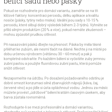
bělicí sadu nebo pásky
Pokud se rozhodnete pro domácí variantu, zaměřte se na tři
klíčové faktory: koncentraci peroxidu, délku aplikace a kvalitu
nosiče (pásky, tytiny nebo miska). Ideální jsou sady s 10‑15 %
peroxidu, které slibují dobrý výsledek během 2‑3 týdnů. Vyhněte se
příliš silným produktům (20 % a více), pokud nemáte zkušenosti –
mohou způsobit prudkou citlivost.
Při nasazování pásků dbejte na přesnost. Páska by měla těsně
přiléhat ke zubům, ale nesmí tlačit na dásně. Nechte ji na místě po
dobu určenou výrobcem (většinou 30 – 60 minut) a pak ji
kompletně odstraňte. Po každém bělení si vyčistěte zuby jemnou
zubní pastou a použijte fluoridovou zubní pastu, která pomůže
snížit citlivost.
Nezapomeňte na údržbu. Po dosažení požadovaného odstínu je
dobré omezit konzumaci silně zbarvujících nápojů (káva, čaj,
červené víno) a po jídle si ústa opláchnout vodou. Jednou za měsíc
můžete provést „údržbové“ bělení kratším časovým úsekem, aby
barva zůstala rovnoměrná.
Rozhodujete-li se mezi profesionální a domácí variantou,