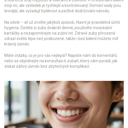
zhodnoťte svůj rozpočet a toleranci k citlivosti. Profesionální bělení
stojí víc, ale výsledek je rychlejší a kontrolovaný. Domácí sady jsou
levnější, ale vyžadují trpělivost a pečlivé dodržování návodu.
Na závěr – ať už zvolíte jakýkoli způsob, hlavní je pravidelná ústní
hygiena. Čistěte si zuby dvakrát denně, používěte mezizubní
kartáčky a nezapomínejte na zubní nit. Zdravé zuby přirozeně
odrazí světlo lépe než poškozené, takže i bez bělení můžete mít
krásný úsměv.
Máte otázky, co je pro vás nejlepší? Napište nám do komentářů
nebo se objednejte na konzultaci k zubaři, který vám poradí, jak
získat zářivý úsměv bez zbytečných komplikací.