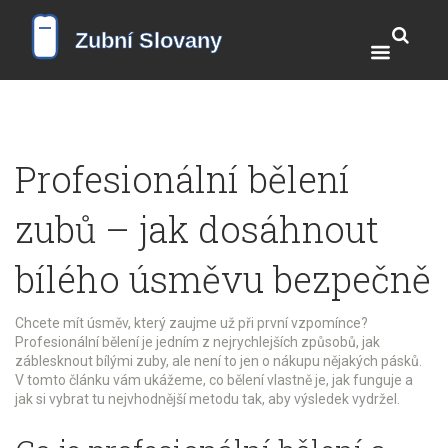
Profesionální bělení
zubů – jak dosáhnout
bílého úsměvu bezpečně
Chcete mít úsměv, který zaujme už při první vzpomínce?
Profesionální bělení je jedním z nejrychlejších způsobů, jak
záblesknout bílými zuby, ale není to jen o nákupu nějakých pásků.
V tomto článku vám ukážeme, co bělení vlastně je, jak funguje a
jak si vybrat tu nejvhodnější metodu tak, aby výsledek vydržel.