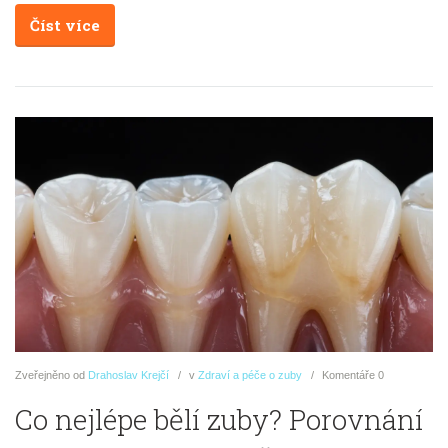
Číst více
Zveřejněno
od
Drahoslav Krejčí
v
Zdraví a péče o zuby
Komentáře
0
Co nejlépe bělí zuby? Porovnání