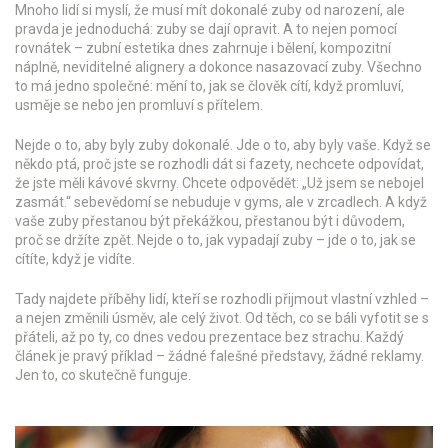
Mnoho lidí si myslí, že musí mít dokonalé zuby od narození, ale
pravda je jednoduchá: zuby se dají opravit. A to nejen pomocí
rovnátek –
zubní estetika
dnes zahrnuje i bělení, kompozitní
náplně, neviditelné alignery a dokonce nasazovací zuby. Všechno
to má jedno společné: mění to, jak se člověk cítí, když promluví,
usměje se nebo jen promluví s přítelem.
Nejde o to, aby byly zuby dokonalé. Jde o to, aby byly vaše. Když se
někdo ptá, proč jste se rozhodli dát si fazety, nechcete odpovídat,
že jste měli kávové skvrny. Chcete odpovědět: „Už jsem se nebojel
zasmát.“
sebevědomí
se nebuduje v gyms, ale v zrcadlech. A když
vaše zuby přestanou být překážkou, přestanou být i důvodem,
proč se držíte zpět. Nejde o to, jak vypadají zuby – jde o to, jak se
cítíte, když je vidíte.
Tady najdete příběhy lidí, kteří se rozhodli přijmout vlastní vzhled –
a nejen změnili úsměv, ale celý život. Od těch, co se báli vyfotit se s
přáteli, až po ty, co dnes vedou prezentace bez strachu. Každý
článek je pravý příklad – žádné falešné představy, žádné reklamy.
Jen to, co skutečně funguje.