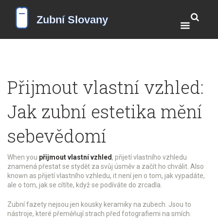
Přijmout vlastní vzhled:
Jak zubní estetika mění
sebevědomí
When you
přijmout vlastní vzhled
,
přijetí vlastního vzhledu
znamená přestat se stydět za svůj úsměv a začít ho chválit
. Also
known as
přijetí vlastního vzhledu
, it
není jen o tom, jak vypadáte,
ale o tom, jak se cítíte, když se podíváte do zrcadla
.
Zubní
fazety
nejsou jen kousky keramiky na zubech. Jsou to
nástroje, které přeměňují strach před fotografiemi na smích.