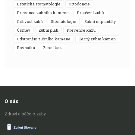
estetická stomatologie
ortodoncie
prevence zubního kamene
broušení zubů
citlivost zubů
stomatologie
zubní implantáty
úsměv
zubní plak
prevence kazu
odstranění zubního kamene
černý zubní kámen
rovnátka
zubní kaz
O nás
Zdraví a péče o zuby