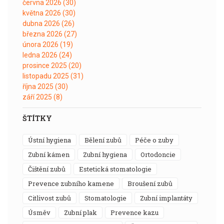
června 2026
(30)
května 2026
(30)
dubna 2026
(26)
března 2026
(27)
února 2026
(19)
ledna 2026
(24)
prosince 2025
(20)
listopadu 2025
(31)
října 2025
(30)
září 2025
(8)
ŠTÍTKY
ústní hygiena
bělení zubů
péče o zuby
zubní kámen
zubní hygiena
ortodoncie
čištění zubů
estetická stomatologie
prevence zubního kamene
broušení zubů
citlivost zubů
stomatologie
zubní implantáty
úsměv
zubní plak
prevence kazu