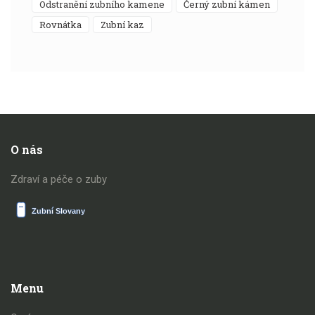
odstranění zubního kamene
černý zubní kámen
rovnátka
zubní kaz
O nás
Zdraví a péče o zuby
Menu