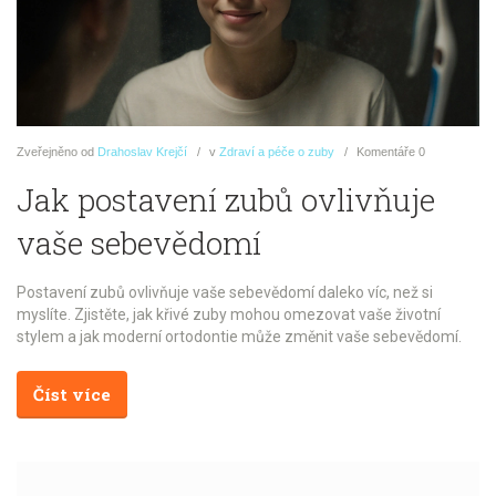
Zveřejněno
od
Drahoslav Krejčí
v
Zdraví a péče o zuby
Komentáře
0
Jak postavení zubů ovlivňuje
vaše sebevědomí
Postavení zubů ovlivňuje vaše sebevědomí daleko víc, než si
myslíte. Zjistěte, jak křivé zuby mohou omezovat vaše životní
stylem a jak moderní ortodontie může změnit vaše sebevědomí.
Číst více