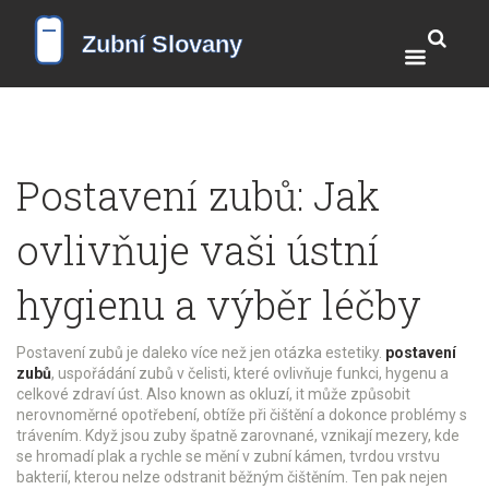
Postavení zubů: Jak
ovlivňuje vaši ústní
hygienu a výběr léčby
Postavení zubů je daleko více než jen otázka estetiky.
postavení
zubů
,
uspořádání zubů v čelisti, které ovlivňuje funkci, hygenu a
celkové zdraví úst
. Also known as
okluzí
, it
může způsobit
nerovnoměrné opotřebení, obtíže při čištění a dokonce problémy s
trávením
.
Když jsou zuby špatně zarovnané, vznikají mezery, kde
se hromadí plak a rychle se mění v
zubní kámen
,
tvrdou vrstvu
bakterií, kterou nelze odstranit běžným čištěním
. Ten pak nejen