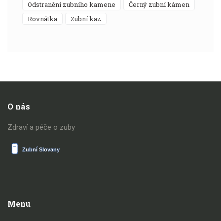
odstranění zubního kamene
černý zubní kámen
rovnátka
zubní kaz
O nás
Zdraví a péče o zuby
Menu