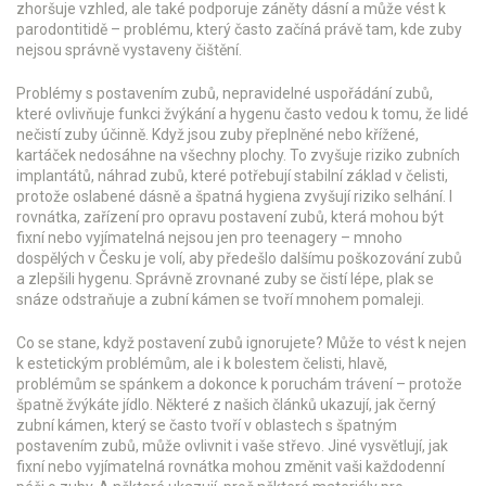
zhoršuje vzhled, ale také podporuje záněty dásní a může vést k
parodontitidě – problému, který často začíná právě tam, kde zuby
nejsou správně vystaveny čištění.
Problémy s
postavením zubů
,
nepravidelné uspořádání zubů,
které ovlivňuje funkci žvýkání a hygenu
často vedou k tomu, že lidé
nečistí zuby účinně. Když jsou zuby přeplněné nebo křížené,
kartáček nedosáhne na všechny plochy. To zvyšuje riziko
zubních
implantátů
,
náhrad zubů, které potřebují stabilní základ v čelisti
,
protože oslabené dásně a špatná hygiena zvyšují riziko selhání. I
rovnátka
,
zařízení pro opravu postavení zubů, která mohou být
fixní nebo vyjímatelná
nejsou jen pro teenagery – mnoho
dospělých v Česku je volí, aby předešlo dalšímu poškozování zubů
a zlepšili hygenu. Správně zrovnané zuby se čistí lépe, plak se
snáze odstraňuje a zubní kámen se tvoří mnohem pomaleji.
Co se stane, když postavení zubů ignorujete? Může to vést k nejen
k estetickým problémům, ale i k bolestem čelisti, hlavě,
problémům se spánkem a dokonce k poruchám trávení – protože
špatně žvýkáte jídlo. Některé z našich článků ukazují, jak černý
zubní kámen, který se často tvoří v oblastech s špatným
postavením zubů, může ovlivnit i vaše střevo. Jiné vysvětlují, jak
fixní nebo vyjímatelná rovnátka mohou změnit vaši každodenní