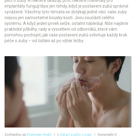
péči o zuby. A některé ukazují, proč některé materiály pro
implantáty fungují lépe jen tehdy, když je postavení zubů správně
vyvážené. Všechny tyto témata se dotýkají jedné věci: vaše zuby
nejsou jen samostatné kousky kosti. Jsou součástí celého
systému. A když jeden prvek selže, ostatní následují. Níže najdete
praktické příběhy, rady a vysvětlení od odborníků, které vám
pomohou pochopit, jak vaše postavení zubů ovlivňuje každý krok
péče o zuby – od čištění až po výběr léčby.
Zveřejněno
od
Drahoslav Krejčí
v
Zdraví a péče o zuby
Komentáře
0