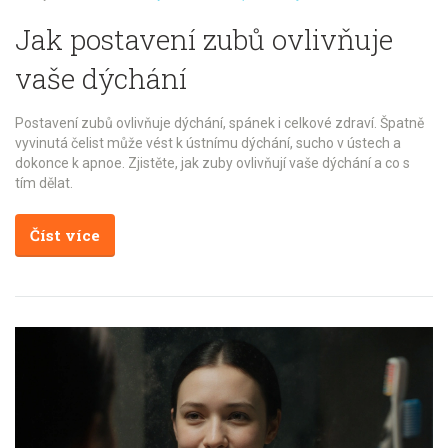
Jak postavení zubů ovlivňuje
vaše dýchání
Postavení zubů ovlivňuje dýchání, spánek i celkové zdraví. Špatně
vyvinutá čelist může vést k ústnímu dýchání, sucho v ústech a
dokonce k apnoe. Zjistěte, jak zuby ovlivňují vaše dýchání a co s
tím dělat.
Číst více