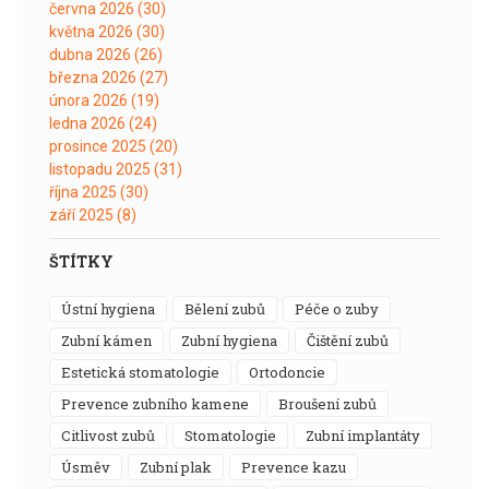
června 2026
(30)
května 2026
(30)
dubna 2026
(26)
března 2026
(27)
února 2026
(19)
ledna 2026
(24)
prosince 2025
(20)
listopadu 2025
(31)
října 2025
(30)
září 2025
(8)
ŠTÍTKY
ústní hygiena
bělení zubů
péče o zuby
zubní kámen
zubní hygiena
čištění zubů
estetická stomatologie
ortodoncie
prevence zubního kamene
broušení zubů
citlivost zubů
stomatologie
zubní implantáty
úsměv
zubní plak
prevence kazu