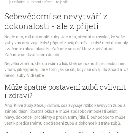
je unikátní. A to není slabost - to je síla.
Sebevědomí se nevytváří z
dokonalosti - ale z přijetí
Nejde o to, mít dokonalé zuby. Jde o to, přestat si myslet, že vaše
zuby vás omezuje. Když přijmete svůj úsměv - i když není dokonalý
- začnete mluvit hlasitěji. Začnete se smát bez zavírání úst.
Začnete se dívat lidem do očí.
Největší změna, kterou vidím u lidí, kteří se rozhodli pro léčbu, není
v tom, jak vypadají. Je v tom, jak se cítí, když se dívají do zrcadla. Už
nevidí zuby. Vidí sebe.
Může špatné postavení zubů ovlivnit
i zdraví?
Ano. Křivé zuby ztěžují čištění, což zvyšuje riziko kávových zubů a
zánětů dásní. Špatná okluzie může způsobovat bolesti čelisti,
hlavy, dokonce i problémy s prožíváním jídla. Dlouhodobě to může
vést k předčasnému opotřebení zubů a dokonce k ztrátě zubů.