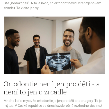
jste „nedokonalí“. A to je něco, co ortodont nevidí v rentgenovém
snímku. To vidíte jen vy.
Ortodontie není jen pro děti - a
není to jen o zrcadle
Mnoho lidí si myslí, že ortodontie je jen pro děti a teenagery. To je
mýtus. V České republice se dnes každoročně rozhodne více než