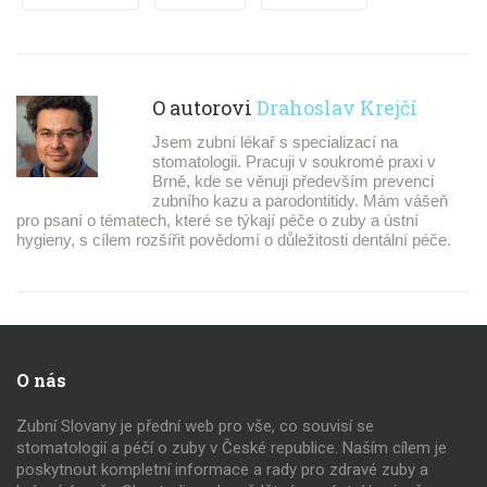
O autorovi
Drahoslav Krejčí
Jsem zubní lékař s specializací na
stomatologii. Pracuji v soukromé praxi v
Brně, kde se věnuji především prevenci
zubního kazu a parodontitidy. Mám vášeň
pro psaní o tématech, které se týkají péče o zuby a ústní
hygieny, s cílem rozšířit povědomí o důležitosti dentální péče.
O nás
Zubní Slovany je přední web pro vše, co souvisí se
stomatologií a péčí o zuby v České republice. Naším cílem je
poskytnout kompletní informace a rady pro zdravé zuby a