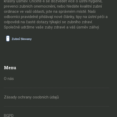
krásný úsměv. Chcete-li se dozvědět více o ústní hygieně,
prevenci zubních onemocnění, nebo hledáte kvalitní zubní
ordinace ve vaší oblasti, jste na správném místě. Naši
odborníci pravidelně přidávají nové články, tipy na ústní péči a
odpovědi na časté dotazy týkající se zubního zdraví.
Společně udržíme vaše zuby zdravé a váš úsměv zářivý.
Menu
O nás
Zásady ochrany osobních údajů
RGPD