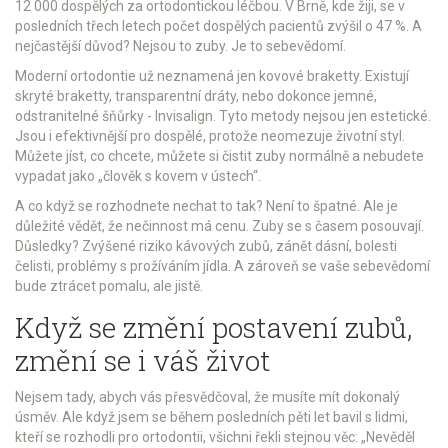
12 000 dospělých za ortodontickou léčbou. V Brně, kde žiji, se v
posledních třech letech počet dospělých pacientů zvýšil o 47 %. A
nejčastější důvod? Nejsou to zuby. Je to sebevědomí.
Moderní ortodontie už neznamená jen kovové braketty. Existují
skryté braketty, transparentní dráty, nebo dokonce jemné,
odstranitelné šňůrky - Invisalign. Tyto metody nejsou jen estetické.
Jsou i efektivnější pro dospělé, protože neomezuje životní styl.
Můžete jíst, co chcete, můžete si čistit zuby normálně a nebudete
vypadat jako „člověk s kovem v ústech“.
A co když se rozhodnete nechat to tak? Není to špatné. Ale je
důležité vědět, že nečinnost má cenu. Zuby se s časem posouvají.
Důsledky? Zvýšené riziko kávových zubů, zánět dásní, bolesti
čelisti, problémy s prožíváním jídla. A zároveň se vaše sebevědomí
bude ztrácet pomalu, ale jistě.
Když se změní postavení zubů,
změní se i váš život
Nejsem tady, abych vás přesvědčoval, že musíte mít dokonalý
úsměv. Ale když jsem se během posledních pěti let bavil s lidmi,
kteří se rozhodli pro ortodontii, všichni řekli stejnou věc: „Nevěděl