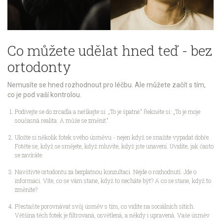
Co můžete udělat hned teď - bez
ortodonty
Nemusíte se hned rozhodnout pro léčbu. Ale můžete začít s tím,
co je pod vaší kontrolou.
Podívejte se do zrcadla a neříkejte si: „To je špatné.“ Řekněte si: „To je moje
současná realita. A může se změnit.“
Uložte si několik fotek svého úsměvu - nejen když se snažíte vypadat dobře.
Fotěte se, když se smějete, když mluvíte, když jste unavení. Uvidíte, jak často
se zavíráte.
Navštivte ortodontu za bezplatnou konzultaci. Nejde o rozhodnutí. Jde o
informaci. Víte, co se vám stane, když to necháte být? A co se stane, když to
změníte?
Přestaňte porovnávat svůj úsměv s tím, co vidíte na sociálních sítích.
Většina těch fotek je filtrovaná, osvětlená, a někdy i upravená. Vaše úsměv