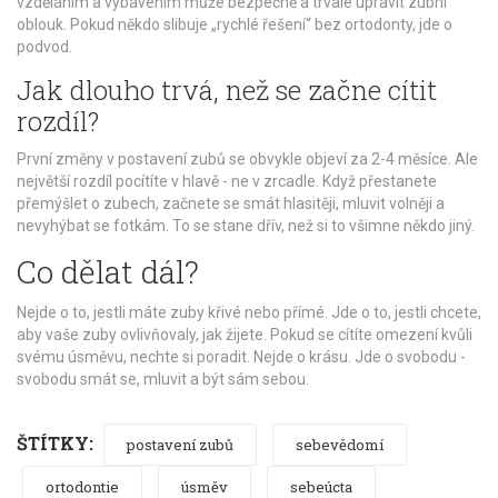
vzděláním a vybavením může bezpečně a trvale upravit zubní
oblouk. Pokud někdo slibuje „rychlé řešení“ bez ortodonty, jde o
podvod.
Jak dlouho trvá, než se začne cítit
rozdíl?
První změny v postavení zubů se obvykle objeví za 2-4 měsíce. Ale
největší rozdíl pocítíte v hlavě - ne v zrcadle. Když přestanete
přemýšlet o zubech, začnete se smát hlasitěji, mluvit volněji a
nevyhýbat se fotkám. To se stane dřív, než si to všimne někdo jiný.
Co dělat dál?
Nejde o to, jestli máte zuby křivé nebo přímé. Jde o to, jestli chcete,
aby vaše zuby ovlivňovaly, jak žijete. Pokud se cítíte omezení kvůli
svému úsměvu, nechte si poradit. Nejde o krásu. Jde o svobodu -
svobodu smát se, mluvit a být sám sebou.
ŠTÍTKY:
postavení zubů
sebevědomí
ortodontie
úsměv
sebeúcta