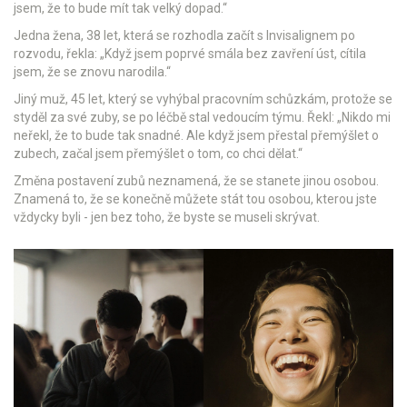
jsem, že to bude mít tak velký dopad.“
Jedna žena, 38 let, která se rozhodla začít s Invisalignem po
rozvodu, řekla: „Když jsem poprvé smála bez zavření úst, cítila
jsem, že se znovu narodila.“
Jiný muž, 45 let, který se vyhýbal pracovním schůzkám, protože se
styděl za své zuby, se po léčbě stal vedoucím týmu. Řekl: „Nikdo mi
neřekl, že to bude tak snadné. Ale když jsem přestal přemýšlet o
zubech, začal jsem přemýšlet o tom, co chci dělat.“
Změna postavení zubů neznamená, že se stanete jinou osobou.
Znamená to, že se konečně můžete stát tou osobou, kterou jste
vždycky byli - jen bez toho, že byste se museli skrývat.