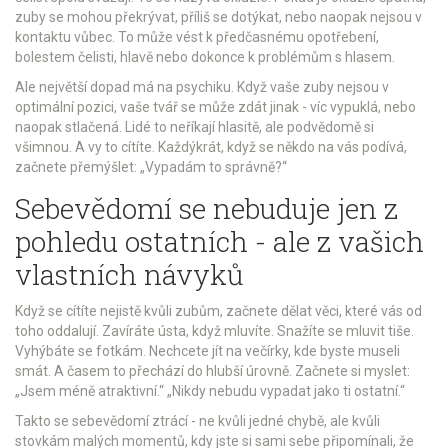
zuby se mohou překrývat, příliš se dotýkat, nebo naopak nejsou v
kontaktu vůbec. To může vést k předčasnému opotřebení,
bolestem čelisti, hlavě nebo dokonce k problémům s hlasem.
Ale největší dopad má na psychiku. Když vaše zuby nejsou v
optimální pozici, vaše tvář se může zdát jinak - víc vypuklá, nebo
naopak stlačená. Lidé to neříkají hlasitě, ale podvědomě si
všimnou. A vy to cítíte. Každýkrát, když se někdo na vás podívá,
začnete přemýšlet: „Vypadám to správně?“
Sebevědomí se nebuduje jen z
pohledu ostatních - ale z vašich
vlastních návyků
Když se cítíte nejistě kvůli zubům, začnete dělat věci, které vás od
toho oddalují. Zavíráte ústa, když mluvíte. Snažíte se mluvit tiše.
Vyhýbáte se fotkám. Nechcete jít na večírky, kde byste museli
smát. A časem to přechází do hlubší úrovně. Začnete si myslet:
„Jsem méně atraktivní.“ „Nikdy nebudu vypadat jako ti ostatní.“
Takto se sebevědomí ztrácí - ne kvůli jedné chybě, ale kvůli
stovkám malých momentů, kdy jste si sami sebe připomínali, že