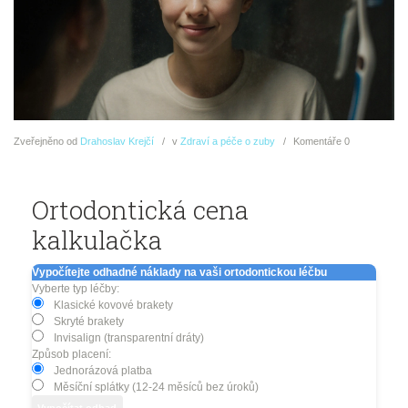
Zveřejněno
od
Drahoslav Krejčí
v
Zdraví a péče o zuby
Komentáře
0
Ortodontická cena
kalkulačka
Vypočítejte odhadné náklady na vaši ortodontickou léčbu
Vyberte typ léčby:
Klasické kovové brakety
Skryté brakety
Invisalign (transparentní dráty)
Způsob placení:
Jednorázová platba
Měsíční splátky (12-24 měsíců bez úroků)
Vypočítat odhad