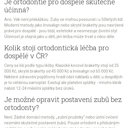
Je ortodontie pro dospělé skutečně
účinná?
Ano. Věk není překážkou. Zuby se mohou posouvat i u 50letých lidí.
Moderní metody jako Invisalign nebo skryté braketty jsou navržené
právě pro dospělé - jsou tišší, estetické a neomezuje životní styl.
Účinnost je stejná jako u dětí, jen léčba může trvat o něco déle.
Kolik stojí ortodontická léčba pro
dospělé v ČR?
Ceny se liší podle typu léčby. Klasické kovové braketty stojí od 25
000 Kč, skryté braketty od 45 000 Kč a Invisalign od 65 000 Kč.
Některé zdravotní pojišťovny hradí část nákladů u dětí, u dospělých
je to většinou samoplat. Existují ale platební splátky - mnoho klinik
nabízí 12-24 měsíční splátky bez úroků.
Je možné opravit postavení zubů bez
ortodonty?
Není. Žádné domácí metody, „zubní pružinky“ nebo ústní cvičení
nezmění skutečné postavení zubů. Pouze ortodont s příslušným