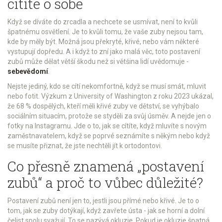
cítíte o sobě
Když se díváte do zrcadla a nechcete se usmívat, není to kvůli
špatnému osvětlení. Je to kvůli tomu, že vaše zuby nejsou tam,
kde by měly být. Možná jsou překryté, křivé, nebo vám některé
vystupují dopředu. A i když to zní jako malá věc, toto postavení
zubů může dělat větší škodu než si většina lidí uvědomuje -
sebevědomí
.
Nejste jediný, kdo se cítí nekomfortně, když se musí smát, mluvit
nebo fotit. Výzkum z University of Washington z roku 2023 ukázal,
že 68 % dospělých, kteří měli křivé zuby ve dětství, se vyhýbalo
sociálním situacím, protože se styděli za svůj úsměv. A nejde jen o
fotky na Instagramu. Jde o to, jak se cítíte, když mluvíte s novým
zaměstnavatelem, když se poprvé seznámíte s někým nebo když
se musíte přiznat, že jste nechtěli jít k ortodontovi.
Co přesně znamená „postavení
zubů“ a proč to vůbec důležité?
Postavení zubů není jen to, jestli jsou přímé nebo křivé. Je to o
tom, jak se zuby dotýkají, když zavřete ústa - jak se horní a dolní
čelist spolu svažují. To se nazývá okluzie. Pokud je okluzie špatná,