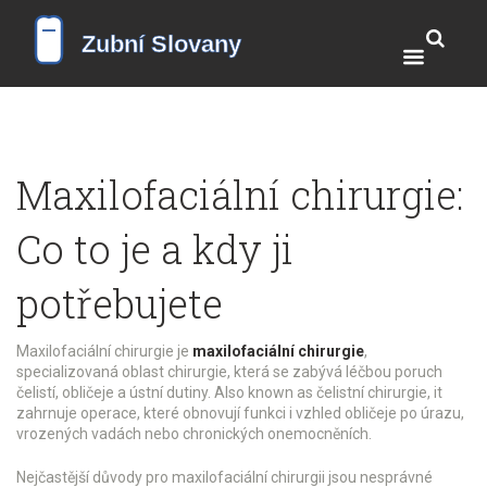
Maxilofaciální chirurgie:
Co to je a kdy ji
potřebujete
Maxilofaciální chirurgie je
maxilofaciální chirurgie
,
specializovaná oblast chirurgie, která se zabývá léčbou poruch
čelistí, obličeje a ústní dutiny
. Also known as
čelistní chirurgie
, it
zahrnuje operace, které obnovují funkci i vzhled obličeje po úrazu,
vrozených vadách nebo chronických onemocněních
.
Nejčastější důvody pro maxilofaciální chirurgii jsou nesprávné