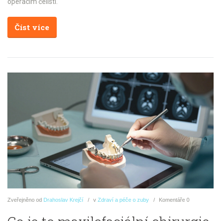
operacím čelistí.
Číst více
Zveřejněno
od
Drahoslav Krejčí
v
Zdraví a péče o zuby
Komentáře
0