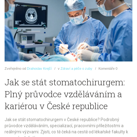
Zveřejněno
od
Drahoslav Krejčí
v
Zdraví a péče o zuby
Komentáře
0
Jak se stát stomatochirurgem:
Plný průvodce vzděláváním a
kariérou v České republice
Jak se stát stomatochirurgem v České republice? Podrobný
průvodce vzděláváním, specializací, pracovními příležitostmi a
reálnými výzvami. Zjisti, co tě čeká na cestě od lékařské fakulty k