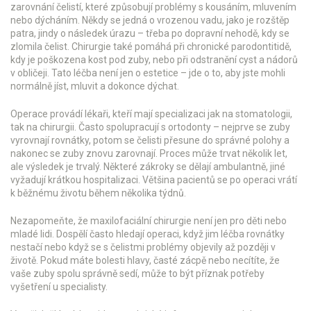
zarovnání čelistí, které způsobují problémy s kousáním, mluvením
nebo dýcháním. Někdy se jedná o vrozenou vadu, jako je rozštěp
patra, jindy o následek úrazu – třeba po dopravní nehodě, kdy se
zlomila čelist. Chirurgie také pomáhá při chronické parodontitidě,
kdy je poškozena kost pod zuby, nebo při odstranění cyst a nádorů
v obličeji. Tato léčba není jen o estetice – jde o to, aby jste mohli
normálně jíst, mluvit a dokonce dýchat.
Operace provádí lékaři, kteří mají specializaci jak na stomatologii,
tak na chirurgii. Často spolupracují s ortodonty – nejprve se zuby
vyrovnají rovnátky, potom se čelisti přesune do správné polohy a
nakonec se zuby znovu zarovnají. Proces může trvat několik let,
ale výsledek je trvalý. Některé zákroky se dělají ambulantně, jiné
vyžadují krátkou hospitalizaci. Většina pacientů se po operaci vrátí
k běžnému životu během několika týdnů.
Nezapomeňte, že maxilofaciální chirurgie není jen pro děti nebo
mladé lidi. Dospělí často hledají operaci, když jim léčba rovnátky
nestačí nebo když se s čelistmi problémy objevily až později v
životě. Pokud máte bolesti hlavy, časté zácpě nebo necítíte, že
vaše zuby spolu správně sedí, může to být příznak potřeby
vyšetření u specialisty.