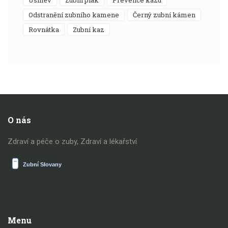
úsměv
zubní plak
prevence kazu
odstranění zubního kamene
černý zubní kámen
rovnátka
zubní kaz
O nás
Zdraví a péče o zuby, Zdraví a lékařství
Menu