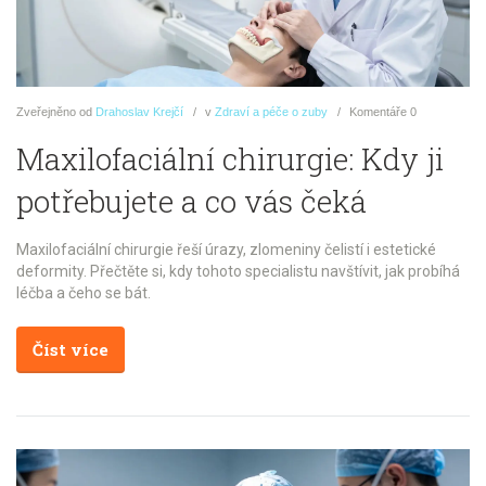
Zveřejněno
od
Drahoslav Krejčí
v
Zdraví a péče o zuby
Komentáře
0
Maxilofaciální chirurgie: Kdy ji
potřebujete a co vás čeká
Maxilofaciální chirurgie řeší úrazy, zlomeniny čelistí i estetické
deformity. Přečtěte si, kdy tohoto specialistu navštívit, jak probíhá
léčba a čeho se bát.
Číst více