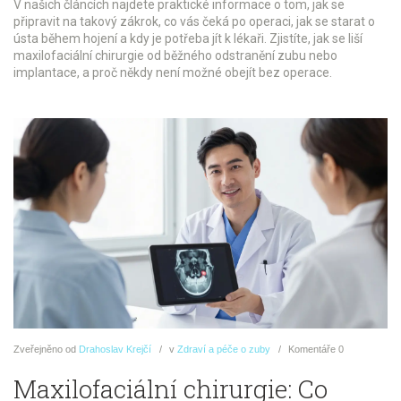
V našich článcích najdete praktické informace o tom, jak se
připravit na takový zákrok, co vás čeká po operaci, jak se starat o
ústa během hojení a kdy je potřeba jít k lékaři. Zjistíte, jak se liší
maxilofaciální chirurgie od běžného odstranění zubu nebo
implantace, a proč někdy není možné obejít bez operace.
Zveřejněno
od
Drahoslav Krejčí
v
Zdraví a péče o zuby
Komentáře
0
Maxilofaciální chirurgie: Co