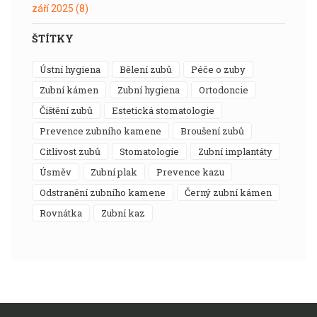
září 2025
(8)
ŠTÍTKY
ústní hygiena
bělení zubů
péče o zuby
zubní kámen
zubní hygiena
ortodoncie
čištění zubů
estetická stomatologie
prevence zubního kamene
broušení zubů
citlivost zubů
stomatologie
zubní implantáty
úsměv
zubní plak
prevence kazu
odstranění zubního kamene
černý zubní kámen
rovnátka
zubní kaz