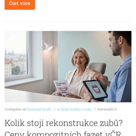
Číst více
Zveřejněno
od
Drahoslav Krejčí
v
Zdraví a péče o zuby
Komentáře
0
Kolik stojí rekonstrukce zubů?
Ceny kompozitních fazet vČR