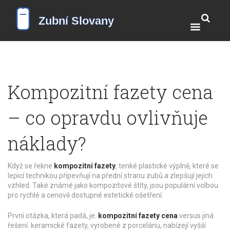
Kompozitní fazety cena
– co opravdu ovlivňuje
náklady?
Když se řekne
kompozitní fazety
,
tenké plastické výplně, které se
lepicí technikou připevňují na přední stranu zubů a zlepšují jejich
vzhled
. Také známé jako
kompozitové štíty
, jsou populární volbou
pro rychlé a cenově dostupné estetické ošetření.
První otázka, která padá, je:
kompozitní fazety cena
versus jiná
řešení.
keramické fazety
,
vyrobené z porcelánu, nabízejí vyšší