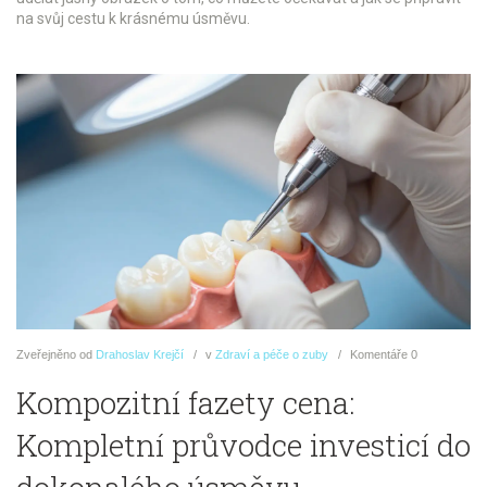
na svůj cestu k krásnému úsměvu.
Zveřejněno
od
Drahoslav Krejčí
v
Zdraví a péče o zuby
Komentáře
0
Kompozitní fazety cena:
Kompletní průvodce investicí do