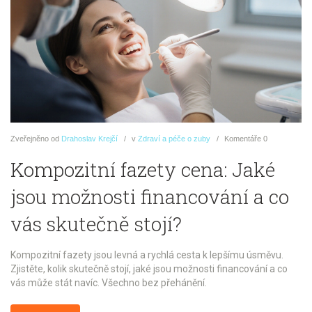
Zveřejněno
od
Drahoslav Krejčí
v
Zdraví a péče o zuby
Komentáře
0
Kompozitní fazety cena: Jaké
jsou možnosti financování a co
vás skutečně stojí?
Kompozitní fazety jsou levná a rychlá cesta k lepšímu úsměvu.
Zjistěte, kolik skutečně stojí, jaké jsou možnosti financování a co
vás může stát navíc. Všechno bez přehánění.