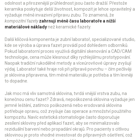
odolnost a přirozenější průhlednost
jsou často dražší. Přestože
keramika poskytuje delší životnost, kompozit je lehce opravitelný a
vyžaduje méně invazivní přípravu zubu. To znamená, že
kompozitní fazety
zahrnují méně času laboratoře a nižší
materiálové náklady
než keramické fazety.
Další klíčová komponenta je
zubní laboratoř
,
specializované studio,
kde se výroba a úprava fazet provádí pod dohledem odborníků
.
Pokud laboratorní proces využívá digitální skenování a CAD/CAM
technologie, cena může klesnout díky rychlejšímu prototypování.
Naopak tradiční rukodělné metody a víceúrovňové úpravy zvyšují
výdaj. Laboratoř také hraje roli při přípravě povrchu – čím pečlivěji
je sklovina připravena, tím méně materiálu je potřeba a tím levněji
to dopadne.
Jak moc má vliv samotná
sklovina
,
tvrdá vnější vrstva zubu, na
konečnou cenu fazet
? Zdravá, nepoškozená sklovina vyžaduje jen
jemné leštění, zatímco poškozená nebo erodovaná sklovina
potřebuje opravu, což zvyšuje čas operace a množství použitého
kompozitu. Navíc estetická stomatologie často doporučuje
zesílení skloviny před aplikací fazet, aby se minimalizovalo
reziduální barvení nebo propadání okrajů. Pro pacienty s citlivou
sklovinou je proto vhodné investovat do přípravných ošetření, což