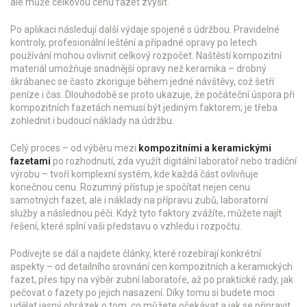
ale může celkovou cenu fazet zvýšit.
Po aplikaci následují další výdaje spojené s údržbou. Pravidelné
kontroly, profesionální leštění a případné opravy po letech
používání mohou ovlivnit celkový rozpočet. Naštěstí kompozitní
materiál umožňuje snadnější opravy než keramika – drobný
škrábanec se často zkoriguje během jedné návštěvy, což šetří
peníze i čas. Dlouhodobě se proto ukazuje, že počáteční úspora při
kompozitních fazetách nemusí být jediným faktorem; je třeba
zohlednit i budoucí náklady na údržbu.
Celý proces – od výběru mezi
kompozitními a keramickými
fazetami
po rozhodnutí, zda využít digitální laboratoř nebo tradiční
výrobu – tvoří komplexní systém, kde každá část ovlivňuje
konečnou cenu. Rozumný přístup je spočítat nejen cenu
samotných fazet, ale i náklady na přípravu zubů, laboratorní
služby a následnou péči. Když tyto faktory zvážíte, můžete najít
řešení, které splní vaši představu o vzhledu i rozpočtu.
Podívejte se dál a najdete články, které rozebírají konkrétní
aspekty – od detailního srovnání cen kompozitních a keramických
fazet, přes tipy na výběr zubní laboratoře, až po praktické rady, jak
pečovat o fazety po jejich nasazení. Díky tomu si budete moci
udělat jasný obrázek o tom, co můžete očekávat a jak se připravit