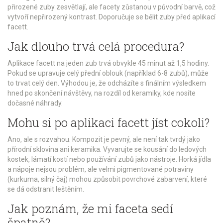
přirozené zuby zesvětlají, ale facety zůstanou v původní barvě, což
vytvoří nepřirozený kontrast. Doporučuje se bělit zuby před aplikací
facett.
Jak dlouho trvá celá procedura?
Aplikace facett na jeden zub trvá obvykle 45 minut až 1,5 hodiny.
Pokud se upravuje celý přední oblouk (například 6-8 zubů), může
to trvat celý den. Výhodou je, že odcházíte s finálním výsledkem
hned po skončení návštěvy, na rozdíl od keramiky, kde nosíte
dočasné náhrady.
Mohu si po aplikaci facett jíst cokoli?
Ano, ale s rozvahou. Kompozit je pevný, ale není tak tvrdý jako
přírodní sklovina ani keramika. Vyvarujte se kousání do ledových
kostek, lámatí kostí nebo používání zubů jako nástroje. Horká jídla
a nápoje nejsou problém, ale velmi pigmentované potraviny
(kurkuma, silný čaj) mohou způsobit povrchové zabarvení, které
se dá odstranit leštěním.
Jak poznám, že mi faceta sedí
špatně?