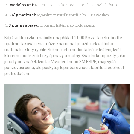
Modelování:
Nanesení vrstev kompozitu a jejich tvarování nástroji.
Polymerizaci:
Vyžehlení materiálu speciálním LED světlelem.
Finální úpravu:
Brousení, leštění a kontrolu skusu.
Když vidíte nízkou nabídku, například 1 000 Kč za facetu, buďte
opatrní. Taková cena může znamenat použití nekvalitního
materiálu, který rychle žlukne, nebo nedostatečné leštění, kvůli
kterému bude zub brzy špinavý a matný. Kvalitní kompozity, jako
jsou ty od značek Ivoclar Vivadent nebo 3M ESPE, mají vyšší
pořizovací cenu, ale poskytují lepší barevnou stabilitu a odolnost
proti otlačení.