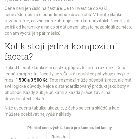
Cena není jen číslo na faktuře. Je to investice do vaší
sebevědomosti a dlouhodobého zdraví zubů. V tomto článku
rozebereme, co všechno zahrnuje cena kompozitních facett, jak
se liší od keramiky a na co si dát pozor, abyste nezaplatili za něco,
co vám vydrží jen pár měsíců.
Kolik stojí jedna kompozitní
faceta?
Pokud hledáte konkrétní částku, připravte se na rozmezí. Cena
jedné
kompozitní facetty
se v České republice pohybuje obvykle
mezi
1 500 a 3 500 Kč
. Toto rozmezí může působit široce, ale má
své logické důvody. Nejde o standardizovaný produkt jako boty v
obchodě. Každý zub je unikátní a každá práce závisí na
dovednostech lékaře.
Níže uvedená tabulka ukazuje, z čeho se cena skládá a kde
můžete očekávat nejvyšší náklady:
Přehled cenových faktorů pro kompozitní facety
Rozsah