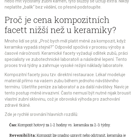
nebo mít vyčištěný zubní kámen, tyto služby se účtují extra. Nikdy
neplatíte „balík“ bez vědění, co přesně podstoupíte.
Proč je cena kompozitních
facett nižší než u keramiky?
Mnoho lidí se ptá: „Proč bych měl platit méně za kompozit, když
keramika vypadá stejně?“ Odpověď spočívá v procesu výroby a
časové náročnosti.
Keramické facety
vyžadují odlitek zubů, práci
specialisty ve zubotechnické laboratoři a následné lepení. Tento
proces trvá týdny a zahrnuje vysoké režijní náklady laboratoře.
Kompozitní facety jsou tzv.
direktní restaurace
. Lékař modeluje
materiál přímo na vašem zubu během jednoho návštěvního
termínu. Ušetříte peníze za laboratoř a za další návštěvy. Navíc je
tento postup méně invazivní. Často nemusí být nutné nijak brousit
vlastní zubní sklovinu, což je obrovská výhoda pro zachování
zdravé tkáně.
Zde je rychlé srovnání hlavních rozdílů:
Čas:
Kompozit hotový za 1-2 hodiny vs. keramika za 2-3 týdny.
Reversibilita:
Kompozit lze snadno upravit nebo odstranit; keramika je