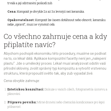
trvalá a její odstranění poškodí zub.
Cena:
Kompozit je obvykle 2x až 3x levnější než keramika.
Opakovatelnost:
Kompozit lze časem dotáhnout nebo obnovit; keramiku
nelze „opravit“, musí se vyměnit celá.
Co všechno zahrnuje cena a kdy
připlatíte navíc?
Abychom pochopili ekonomiku této procedury, musíme se podívat
na to, co lékař dělá. Aplikace kompozitní facetty není jen „nalepení
plastu“. Jde o umělecký proces. Lékař musí analyzovat odstín vaší
přírodní skloviny, zvolit správný typ kompozitu a vytvořit vrstvenou
strukturu, která propouští světlo tak, aby zub vypadal živě.
Cena obvykle zahrnuje:
Estetickou konzultaci:
Diskuze o vašich cílech, fotogrametría úsměvu a
plánování.
Přípravu povrchu:
Mírné drsnění nebo chemická kondicionace pro lepší
přilnavost.