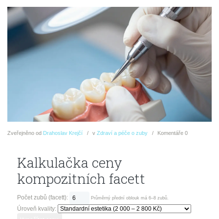
Zveřejněno
od
Drahoslav Krejčí
v
Zdraví a péče o zuby
Komentáře
0
Kalkulačka ceny
kompozitních facett
Počet zubů (facett):
Průměrný přední oblouk má 6–8 zubů.
Úroveň kvality: