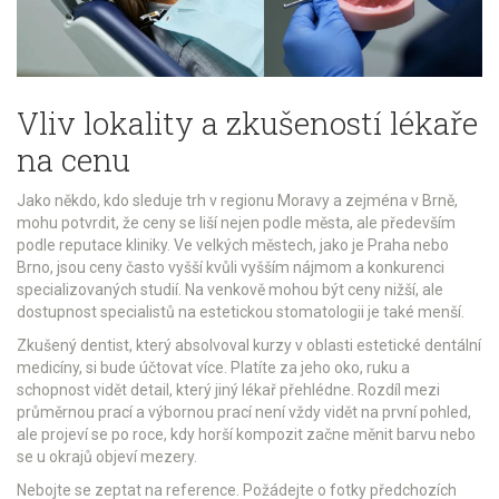
Vliv lokality a zkušeností lékaře
na cenu
Jako někdo, kdo sleduje trh v regionu Moravy a zejména v
Brně
,
mohu potvrdit, že ceny se liší nejen podle města, ale především
podle reputace kliniky. Ve velkých městech, jako je Praha nebo
Brno, jsou ceny často vyšší kvůli vyšším nájmom a konkurenci
specializovaných studií. Na venkově mohou být ceny nižší, ale
dostupnost specialistů na estetickou stomatologii je také menší.
Zkušený dentist, který absolvoval kurzy v oblasti
estetické dentální
medicíny
, si bude účtovat více. Platíte za jeho oko, ruku a
schopnost vidět detail, který jiný lékař přehlédne. Rozdíl mezi
průměrnou prací a výbornou prací není vždy vidět na první pohled,
ale projeví se po roce, kdy horší kompozit začne měnit barvu nebo
se u okrajů objeví mezery.
Nebojte se zeptat na reference. Požádejte o fotky předchozích