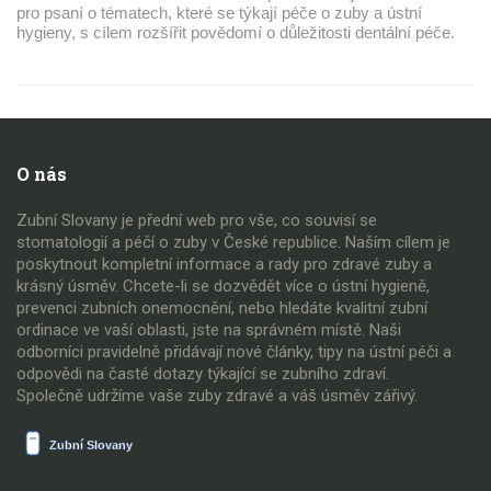
pro psaní o tématech, které se týkají péče o zuby a ústní
hygieny, s cílem rozšířit povědomí o důležitosti dentální péče.
O nás
Zubní Slovany je přední web pro vše, co souvisí se
stomatologií a péčí o zuby v České republice. Naším cílem je
poskytnout kompletní informace a rady pro zdravé zuby a
krásný úsměv. Chcete-li se dozvědět více o ústní hygieně,
prevenci zubních onemocnění, nebo hledáte kvalitní zubní
ordinace ve vaší oblasti, jste na správném místě. Naši
odborníci pravidelně přidávají nové články, tipy na ústní péči a
odpovědi na časté dotazy týkající se zubního zdraví.
Společně udržíme vaše zuby zdravé a váš úsměv zářivý.