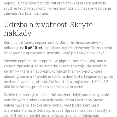
případů. Dobrý lékař nebude mít problém ukázat vám portfolio
svých estetických výkonů. To vám pomůže určit, zda je vyšší cena
zdůvodněna kvalitou práce.
Údržba a životnost: Skryté
náklady
Kompozitní facety nejsou navždy. Jejich životnost se obvykle
odhaduje na
5 až 10 let
, pokud jsou dobře udržovány. To znamená,
že se jedná o opakovanou investici. Jaké jsou skryté náklady?
Hlavním nepřítelem kompozitu je pigmentace. Káva, čaj, víno a
kouření způsobují, že se materiál časem zbarvuje. Na rozdíl od
keramiky, která je neporézní, kompozit má mikro-póry, které
absorbují barviva. Pravidelné čištění u dentálního hygienika je proto
nezbytné. Jedna profesionální čistící kúra stojí kolem 1 500 až 2
000 Kč a měla by probíhat alespoň dvakrát ročně.
Dalším faktorem je mechanické zatížení. I když jsou facety tvrdé,
neměly byste si nimi kousat do peřic, lámat kosti nebo otevřít
balení nůžkami. Takové akce mohou vést k odlomení části
materiálu, kterou je třeba opravovat. Oprava malé části facetty je
levnější než kompletní nová aplikace, ale stále představuje