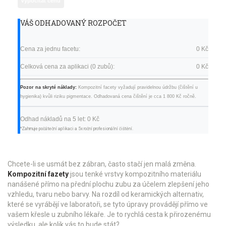
Vypočítat cenu
VÁŠ ODHADOVANÝ ROZPOČET
Cena za jednu facetu:
0 Kč
Celková cena za aplikaci (
0
zubů):
0 Kč
Pozor na skryté náklady:
Kompozitní facety vyžadují pravidelnou údržbu (čištění u
hygienika) kvůli riziku pigmentace. Odhadovaná cena čištění je cca 1 800 Kč ročně.
Odhad nákladů na 5 let:
0 Kč
*Zahrnuje počáteční aplikaci a 5x roční profesionální čištění.
Chcete-li se usmát bez zábran, často stačí jen malá změna.
Kompozitní fazety
jsou
tenké vrstvy kompozitního materiálu
nanášené přímo na přední plochu zubu za účelem zlepšení jeho
vzhledu, tvaru nebo barvy
. Na rozdíl od keramických alternativ,
které se vyrábějí ve laboratoři, se tyto úpravy provádějí přímo ve
vašem křesle u zubního lékaře. Je to rychlá cesta k přirozenému
výsledku, ale kolik vás to bude stát?