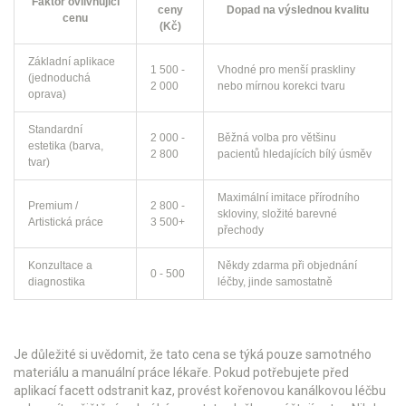
Faktor ovlivňující
ceny
Dopad na výslednou kvalitu
cenu
(Kč)
Základní aplikace
1 500 -
Vhodné pro menší praskliny
(jednoduchá
2 000
nebo mírnou korekci tvaru
oprava)
Standardní
2 000 -
Běžná volba pro většinu
estetika (barva,
2 800
pacientů hledajících bílý úsměv
tvar)
Maximální imitace přírodního
Premium /
2 800 -
skloviny, složité barevné
Artistická práce
3 500+
přechody
Konzultace a
Někdy zdarma při objednání
0 - 500
diagnostika
léčby, jinde samostatně
Je důležité si uvědomit, že tato cena se týká pouze samotného
materiálu a manuální práce lékaře. Pokud potřebujete před
aplikací facett odstranit kaz, provést kořenovou kanálkovou léčbu