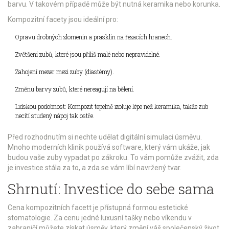
barvu. V takovém případě může být nutná keramika nebo korunka.
Kompozitní facety jsou ideální pro:
Opravu drobných zlomenin a prasklin na řezacích hranech.
Zvětšení zubů, které jsou příliš malé nebo nepravidelné.
Zahojení mezer mezi zuby (diastémy).
Změnu barvy zubů, které nereagují na bělení.
Lidskou podobnost: Kompozit tepelně izoluje lépe než keramika, takže zub
necítí studený nápoj tak ostře.
Před rozhodnutím si nechte udělat digitální simulaci úsměvu.
Mnoho moderních klinik používá software, který vám ukáže, jak
budou vaše zuby vypadat po zákroku. To vám pomůže zvážit, zda
je investice stála za to, a zda se vám líbí navržený tvar.
Shrnutí: Investice do sebe sama
Cena kompozitních facett je přístupná formou estetické
stomatologie. Za cenu jedné luxusní tašky nebo víkendu v
zahraničí můžete získat úsměv, který změní váš společenský život.