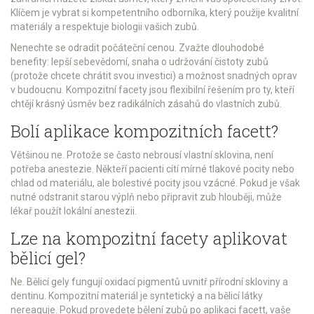
Klíčem je vybrat si kompetentního odborníka, který použije kvalitní
materiály a respektuje biologii vašich zubů.
Nenechte se odradit počáteční cenou. Zvažte dlouhodobé
benefity: lepší sebevědomí, snaha o udržování čistoty zubů
(protože chcete chrátit svou investici) a možnost snadných oprav
v budoucnu. Kompozitní facety jsou flexibilní řešením pro ty, kteří
chtějí krásný úsměv bez radikálních zásahů do vlastních zubů.
Bolí aplikace kompozitních facett?
Většinou ne. Protože se často nebrousí vlastní sklovina, není
potřeba anestezie. Někteří pacienti cítí mírné tlakové pocity nebo
chlad od materiálu, ale bolestivé pocity jsou vzácné. Pokud je však
nutné odstranit starou výplň nebo připravit zub hlouběji, může
lékař použít lokální anestezii.
Lze na kompozitní facety aplikovat
bělicí gel?
Ne. Bělicí gely fungují oxidací pigmentů uvnitř přírodní skloviny a
dentinu. Kompozitní materiál je syntetický a na bělicí látky
nereaguje. Pokud provedete bělení zubů po aplikaci facett, vaše