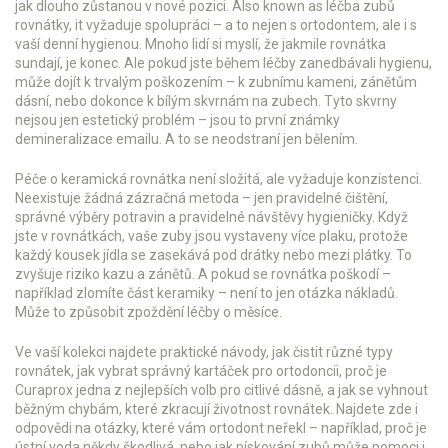
jak dlouho zůstanou v nové pozici
. Also known as
léčba zubů
rovnátky
, it
vyžaduje spolupráci – a to nejen s ortodontem, ale i s
vaší denní hygienou
.
Mnoho lidí si myslí, že jakmile rovnátka
sundají, je konec. Ale pokud jste během léčby zanedbávali hygienu,
může dojít k trvalým poškozením – k zubnímu kameni, zánětům
dásní, nebo dokonce k bílým skvrnám na zubech. Tyto skvrny
nejsou jen estetický problém – jsou to první známky
demineralizace emailu. A to se neodstraní jen bělením.
Péče o keramická rovnátka není složitá, ale vyžaduje konzistenci.
Neexistuje žádná zázračná metoda – jen pravidelné čištění,
správné výběry potravin a pravidelné návštěvy hygieničky. Když
jste v rovnátkách, vaše zuby jsou vystaveny více plaku, protože
každý kousek jídla se zasekává pod drátky nebo mezi plátky. To
zvyšuje riziko kazu a zánětů. A pokud se rovnátka poškodí –
například zlomíte část keramiky – není to jen otázka nákladů.
Může to způsobit zpoždění léčby o měsíce.
Ve vaší kolekci najdete praktické návody, jak čistit různé typy
rovnátek, jak vybrat správný kartáček pro ortodoncii, proč je
Curaprox jedna z nejlepších volb pro citlivé dásně, a jak se vyhnout
běžným chybám, které zkracují životnost rovnátek. Najdete zde i
odpovědi na otázky, které vám ortodont neřekl – například, proč je
ústní voda někdy škodlivá, nebo jak pískování zubů může pomoci i