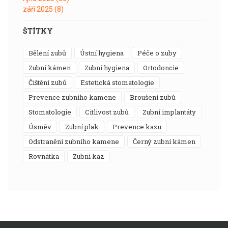
září 2025
(8)
ŠTÍTKY
bělení zubů
ústní hygiena
péče o zuby
zubní kámen
zubní hygiena
ortodoncie
čištění zubů
estetická stomatologie
prevence zubního kamene
broušení zubů
stomatologie
citlivost zubů
zubní implantáty
úsměv
zubní plak
prevence kazu
odstranění zubního kamene
černý zubní kámen
rovnátka
zubní kaz