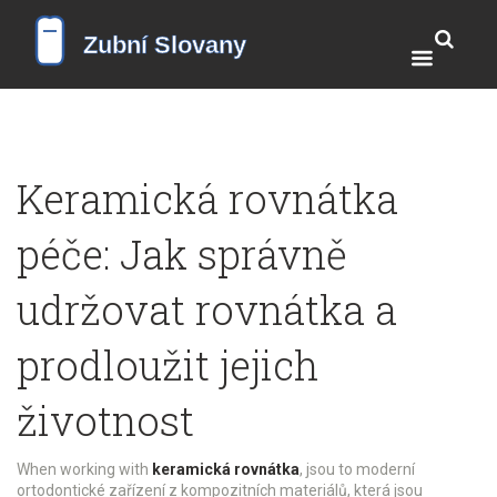
Keramická rovnátka
péče: Jak správně
udržovat rovnátka a
prodloužit jejich
životnost
When working with
keramická rovnátka
,
jsou to moderní
ortodontické zařízení z kompozitních materiálů, která jsou