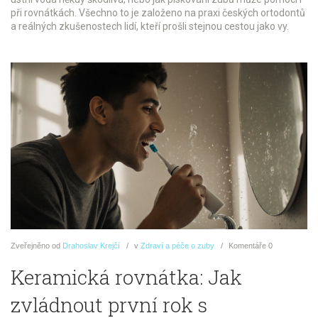
při rovnátkách. Všechno to je založeno na praxi českých ortodontů
a reálných zkušenostech lidí, kteří prošli stejnou cestou jako vy.
Zveřejněno
od
Drahoslav Krejčí
v
Zdraví a péče o zuby
Komentáře
0
Keramická rovnátka: Jak
zvládnout první rok s