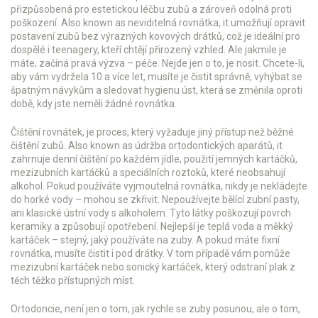
přizpůsobená pro estetickou léčbu zubů a zároveň odolná proti
poškození
. Also known as
neviditelná rovnátka
, it
umožňují opravit
postavení zubů bez výrazných kovových drátků, což je ideální pro
dospělé i teenagery, kteří chtějí přirozený vzhled
.
Ale jakmile je
máte, začíná pravá výzva – péče. Nejde jen o to, je nosit. Chcete-li,
aby vám vydržela 10 a více let, musíte je čistit správně, vyhýbat se
špatným návykům a sledovat hygienu úst, která se změnila oproti
době, kdy jste neměli žádné rovnátka.
Čištění rovnátek
,
je proces, který vyžaduje jiný přístup než běžné
čištění zubů
. Also known as
údržba ortodontických aparátů
, it
zahrnuje denní čištění po každém jídle, použití jemných kartáčků,
mezizubních kartáčků a speciálních roztoků, které neobsahují
alkohol
.
Pokud používáte vyjmoutelná rovnátka, nikdy je nekládejte
do horké vody – mohou se zkřivit. Nepoužívejte bělící zubní pasty,
ani klasické ústní vody s alkoholem. Tyto látky poškozují povrch
keramiky a způsobují opotřebení. Nejlepší je teplá voda a měkký
kartáček – stejný, jaký používáte na zuby. A pokud máte fixní
rovnátka, musíte čistit i pod drátky. V tom případě vám pomůže
mezizubní kartáček nebo sonický kartáček, který odstraní plak z
těch těžko přístupných míst.
Ortodoncie
,
není jen o tom, jak rychle se zuby posunou, ale o tom,