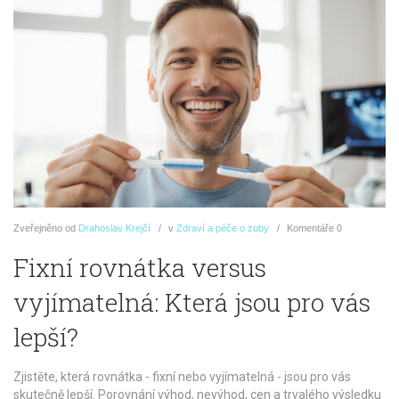
Zveřejněno
od
Drahoslav Krejčí
v
Zdraví a péče o zuby
Komentáře
0
Fixní rovnátka versus
vyjímatelná: Která jsou pro vás
lepší?
Zjistěte, která rovnátka - fixní nebo vyjímatelná - jsou pro vás
skutečně lepší. Porovnání výhod, nevýhod, cen a trvalého výsledku