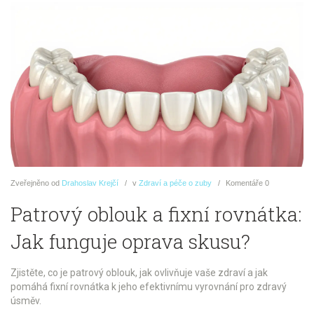
Zveřejněno
od
Drahoslav Krejčí
v
Zdraví a péče o zuby
Komentáře
0
Patrový oblouk a fixní rovnátka:
Jak funguje oprava skusu?
Zjistěte, co je patrový oblouk, jak ovlivňuje vaše zdraví a jak
pomáhá fixní rovnátka k jeho efektivnímu vyrovnání pro zdravý
úsměv.