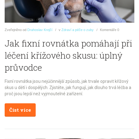
Zveřejněno
od
Drahoslav Krejčí
v
Zdraví a péče o zuby
Komentáře
0
Jak fixní rovnátka pomáhají při
léčení křížového skusu: úplný
průvodce
Fixní rovnátka jsou nejúčinnější způsob, jak trvale opravit křížový
skus u dětí i dospělých. Zjistěte, jak fungují, jak dlouho trvá léčba a
proč jsou lepší než vyjmoutelné zařízení.
Číst více