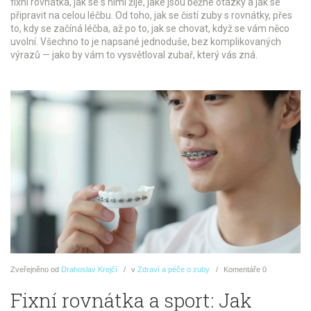
fixní rovnátka, jak se s nimi žije, jaké jsou běžné otázky a jak se
připravit na celou léčbu. Od toho, jak se čistí zuby s rovnátky, přes
to, kdy se začíná léčba, až po to, jak se chovat, když se vám něco
uvolní. Všechno to je napsané jednoduše, bez komplikovaných
výrazů — jako by vám to vysvětloval zubař, který vás zná.
Zveřejněno
od
Drahoslav Krejčí
v
Zdraví a péče o zuby
Komentáře
0
Fixní rovnátka a sport: Jak