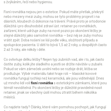
s žvýkáním, řečí nebo hygienou
.
Fixní rovnátka nejsou jen o estetice. Pokud máte přetlak, překrytí
nebo mezery mezi zuby, mohou se tyto problémy projevit i na
dásních, kloubech či dokonce na trávení. Právě proto je ortodoncie
důležitá i pro dlouhodobé zdraví úst.
retainer po rovnátkách
,
zařízení, které udržuje zuby na nové pozici po skončení léčby
je
stejně důležitý jako samotné rovnátka — bez něj se zuby mohou
vrátit zpět. Doba nošení se liší podle věku, složitosti případu a
spolupráce pacienta. U dětí to bývá 1,5 až 2 roky, u dospělých často
2 až 3 roky, ale někdy i déle.
Co ovlivňuje délku léčby? Nejen typ zubních vad, ale i to, jak často
čistíte zuby, kolik jíte sladkého a jestli se držíte návštěv u zubaře.
Pokud se vám zámeček uvolní nebo se rozbije drát, léčba se
prodlužuje. Výběr materiálu také hraje roli — klasické kovové
rovnátka fungují rychleji než keramická, ale jsou viditelnější. Dnes
už mnoho lidí volí
fixní rovnátka
s estetickými zámkami, které jsou
téměř neviditelná. Po skončení léčby je důležité pravidelně nosit
retainer, jinak se všechny úsilí mohou ztratit během několika
měsíců.
Co najdete tady? Články, které vám pomohou pochopit, jak fungují