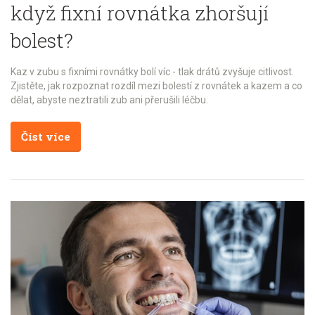
když fixní rovnátka zhoršují
bolest?
Kaz v zubu s fixními rovnátky bolí víc - tlak drátů zvyšuje citlivost.
Zjistěte, jak rozpoznat rozdíl mezi bolestí z rovnátek a kazem a co
dělat, abyste neztratili zub ani přerušili léčbu.
Číst více