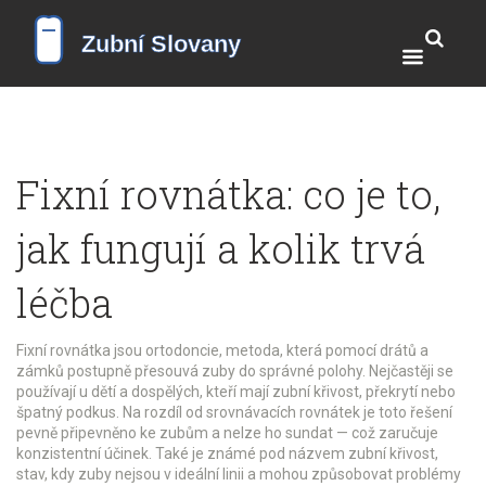
Fixní rovnátka: co je to,
jak fungují a kolik trvá
léčba
Fixní rovnátka jsou
ortodoncie
,
metoda, která pomocí drátů a
zámků postupně přesouvá zuby do správné polohy
. Nejčastěji se
používají u dětí a dospělých, kteří mají zubní křivost, překrytí nebo
špatný podkus. Na rozdíl od srovnávacích rovnátek je toto řešení
pevně připevněno ke zubům a nelze ho sundat — což zaručuje
konzistentní účinek. Také je známé pod názvem
zubní křivost
,
stav, kdy zuby nejsou v ideální linii a mohou způsobovat problémy