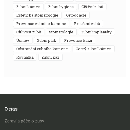
zubní kámen
zubní hygiena
čištění zubů
estetická stomatologie
ortodoncie
prevence zubního kamene
broušení zubů
citlivost zubů
stomatologie
zubní implantáty
úsměv
zubní plak
prevence kazu
odstranění zubního kamene
černý zubní kámen
rovnátka
zubní kaz
O nás
Zdraví a péče o zuby