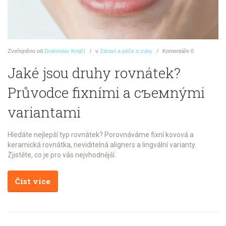
Zveřejněno
od
Drahoslav Krejčí
v
Zdraví a péče o zuby
Komentáře
0
Jaké jsou druhy rovnátek?
Průvodce fixními a съемnými
variantami
Hledáte nejlepší typ rovnátek? Porovnáváme fixní kovová a
keramická rovnátka, neviditelná aligners a lingvální varianty.
Zjistěte, co je pro vás nejvhodnější.
Číst více