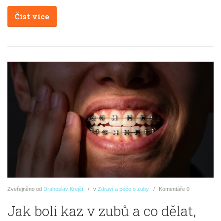
Číst více
Zveřejněno
od
Drahoslav Krejčí
v
Zdraví a péče o zuby
Komentáře
0
Jak bolí kaz v zubů a co dělat,