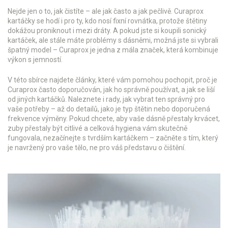
Nejde jen o to, jak čistíte – ale jak často a jak pečlivě. Curaprox
kartáčky se hodí i pro ty, kdo nosí fixní rovnátka, protože štětiny
dokážou proniknout i mezi dráty. A pokud jste si koupili sonický
kartáček, ale stále máte problémy s dásněmi, možná jste si vybrali
špatný model – Curaprox je jedna z mála značek, která kombinuje
výkon s jemností.
V této sbírce najdete články, které vám pomohou pochopit, proč je
Curaprox často doporučován, jak ho správně používat, a jak se liší
od jiných kartáčků. Naleznete i rady, jak vybrat ten správný pro
vaše potřeby – až do detailů, jako je typ štětin nebo doporučená
frekvence výměny. Pokud chcete, aby vaše dásně přestaly krvácet,
zuby přestaly být citlivé a celková hygiena vám skutečně
fungovala, nezačínejte s tvrdším kartáčkem – začněte s tím, který
je navržený pro vaše tělo, ne pro váš představu o čištění.