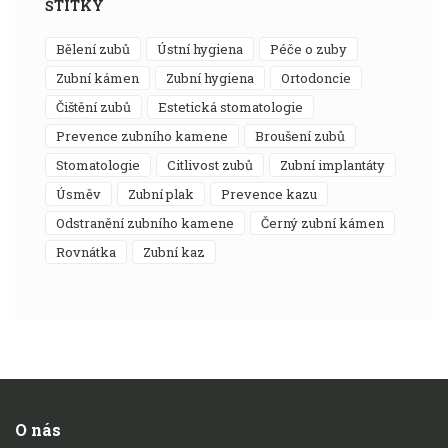
ŠTÍTKY
bělení zubů
ústní hygiena
péče o zuby
zubní kámen
zubní hygiena
ortodoncie
čištění zubů
estetická stomatologie
prevence zubního kamene
broušení zubů
stomatologie
citlivost zubů
zubní implantáty
úsměv
zubní plak
prevence kazu
odstranění zubního kamene
černý zubní kámen
rovnátka
zubní kaz
O nás