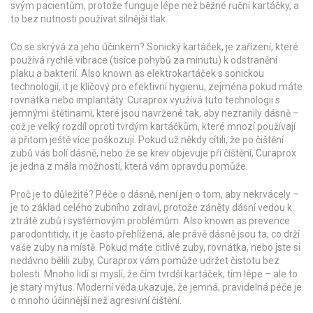
svým pacientům, protože funguje lépe než běžné ruční kartáčky, a
to bez nutnosti používat silnější tlak.
Co se skrývá za jeho účinkem?
Sonický kartáček
,
je zařízení, které
používá rychlé vibrace (tisíce pohybů za minutu) k odstranění
plaku a bakterií
. Also known as
elektrokartáček s sonickou
technologií
, it je klíčový pro efektivní hygienu, zejména pokud máte
rovnátka nebo implantáty.
Curaprox využívá tuto technologii s
jemnými štětinami, které jsou navržené tak, aby nezranily dásně –
což je velký rozdíl oproti tvrdým kartáčkům, které mnozí používají
a přitom ještě více poškozují. Pokud už někdy cítili, že po čištění
zubů vás bolí dásně, nebo že se krev objevuje při čištění, Curaprox
je jedna z mála možností, která vám opravdu pomůže.
Proč je to důležité?
Péče o dásně
,
není jen o tom, aby nekrvácely –
je to základ celého zubního zdraví, protože záněty dásní vedou k
ztrátě zubů i systémovým problémům
. Also known as
prevence
parodontitidy
, it je často přehlížená, ale právě dásně jsou ta, co drží
vaše zuby na místě.
Pokud máte citlivé zuby, rovnátka, nebo jste si
nedávno bělili zuby, Curaprox vám pomůže udržet čistotu bez
bolesti. Mnoho lidí si myslí, že čím tvrdší kartáček, tím lépe – ale to
je starý mýtus. Moderní věda ukazuje, že jemná, pravidelná péče je
o mnoho účinnější než agresivní čištění.