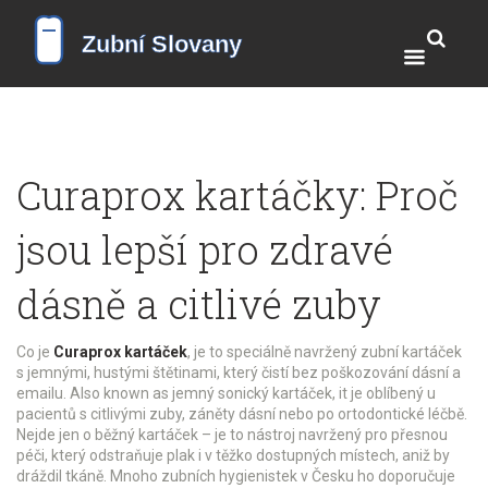
Curaprox kartáčky: Proč
jsou lepší pro zdravé
dásně a citlivé zuby
Co je
Curaprox kartáček
,
je to speciálně navržený zubní kartáček
s jemnými, hustými štětinami, který čistí bez poškozování dásní a
emailu
. Also known as
jemný sonický kartáček
, it je oblíbený u
pacientů s citlivými zuby, záněty dásní nebo po ortodontické léčbě.
Nejde jen o běžný kartáček – je to nástroj navržený pro přesnou
péči, který odstraňuje plak i v těžko dostupných místech, aniž by
dráždil tkáně. Mnoho zubních hygienistek v Česku ho doporučuje