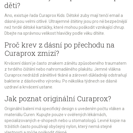
děti?
Ano, existuje řada Curaprox Kids. Dětské zuby mají tenčí email a
dásně jsou velmi citlivé. Ultrajemné štětiny jsou pro ně bezpečnější
než tvrdé dětské kartáčky, které mohou poškodit vznikající chrup.
Dbejte na správnou velikost hlavičky podle věku dítěte.
Proč krev z dásní po přechodu na
Curaprox zmizí?
Krvácení dásní je často znakem zánětu způsobeného traumatem
z tvrdého čištění nebo nahromaděného plakátu. Jemné vlákna
Curaprox nedráždí zánětlivé tkáně a zároveň důkladněji odstraňují
bakterie z dásňového výronku. Po několika týdnech se dásně
uzdraví a krvácení ustane.
Jak poznat originální Curaprox?
Originální balení má specifický design s uvedením počtu vláken a
materiálu Curen. Kupujte pouze v ověřených lékárnách,
specializovaných e-shopech nebo u stomatologů. Levné kopie na
tržištích často používají obyčejný nylon, který nemá stejné
vlastnosti a může poškodit dásně.