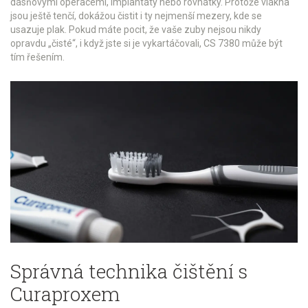
dásňovými operacemi, implantáty nebo rovnátky. Protože vlákna
jsou ještě tenčí, dokážou čistit i ty nejmenší mezery, kde se
usazuje plak. Pokud máte pocit, že vaše zuby nejsou nikdy
opravdu „čisté“, i když jste si je vykartáčovali, CS 7380 může být
tím řešením.
Správná technika čištění s
Curaproxem