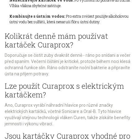
Nenechávejte kartáček ve vodě:
Po vyčištění ho postavte do sucha.
Vlhka vlákna zbytečně zatěžuje.
Kombinujte s ústním vodou:
Pro extra svěžest použijte alkoholovou
ústní vodu bez sulfátů, která nenaruší flóru ústní dutiny.
Kolikrát denně mám používat
kartáček Curaprox?
Doporučuje se čistit zuby dvakrát denně - ráno po snídani a večer
před spaním. Večerní čištění je kritické, protože během noci klesá
ochranná funkce slin. Ráno odstraníte noční bakterie a připravíte
ústa na příjem potravy.
Lze použít Curaprox s elektrickým
kartáčkem?
Ano, Curaprox vyrábí náhradní hlavice pro různé značky
elektrických kartáčků, včetně Sonicare a Oral-B. Tyto hlavice
využívají stejnou technologii vláken Curen, takže získáte benefity
jemnosti i výkonu vibrací.
Jsou kartáčky Curaprox vhodné pro