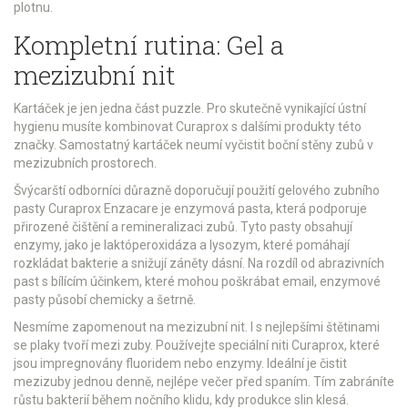
plotnu.
Kompletní rutina: Gel a
mezizubní nit
Kartáček je jen jedna část puzzle. Pro skutečně vynikající ústní
hygienu musíte kombinovat Curaprox s dalšími produkty této
značky. Samostatný kartáček neumí vyčistit boční stěny zubů v
mezizubních prostorech.
Švýcarští odborníci důrazně doporučují použití gelového zubního
pasty
Curaprox Enzacare
je
enzymová pasta, která podporuje
přirozené čištění a remineralizaci zubů
. Tyto pasty obsahují
enzymy, jako je laktóperoxidáza a lysozym, které pomáhají
rozkládat bakterie a snižují záněty dásní. Na rozdíl od abrazivních
past s bílícím účinkem, které mohou poškrábat email, enzymové
pasty působí chemicky a šetrně.
Nesmíme zapomenout na mezizubní nit. I s nejlepšími štětinami
se plaky tvoří mezi zuby. Používejte speciální niti Curaprox, které
jsou impregnovány fluoridem nebo enzymy. Ideální je čistit
mezizuby jednou denně, nejlépe večer před spaním. Tím zabráníte
růstu bakterií během nočního klidu, kdy produkce slin klesá.