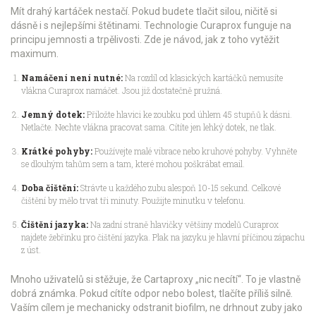
Mít drahý kartáček nestačí. Pokud budete tlačit silou, ničitě si
dásně i s nejlepšími štětinami. Technologie Curaprox funguje na
principu jemnosti a trpělivosti. Zde je návod, jak z toho vytěžit
maximum.
Namáčení není nutné:
Na rozdíl od klasických kartáčků nemusíte
vlákna Curaprox namáčet. Jsou již dostatečně pružná.
Jemný dotek:
Přiložte hlavici ke zoubku pod úhlem 45 stupňů k dásni.
Netlačte. Nechte vlákna pracovat sama. Cítíte jen lehký dotek, ne tlak.
Krátké pohyby:
Používejte malé vibrace nebo kruhové pohyby. Vyhněte
se dlouhým tahům sem a tam, které mohou poškrábat email.
Doba čištění:
Strávte u každého zubu alespoň 10-15 sekund. Celkové
čištění by mělo trvat tři minuty. Použijte minutku v telefonu.
Čištění jazyka:
Na zadní straně hlavičky většiny modelů Curaprox
najdete žebřinku pro čištění jazyka. Plak na jazyku je hlavní příčinou zápachu
z úst.
Mnoho uživatelů si stěžuje, že Cartaproxy „nic necítí“. To je vlastně
dobrá známka. Pokud cítíte odpor nebo bolest, tlačíte příliš silně.
Vaším cílem je mechanicky odstranit biofilm, ne drhnout zuby jako