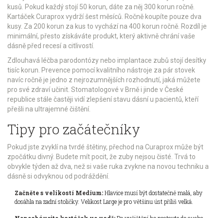
kusů. Pokud každý stojí 50 korun, dáte za něj 300 korun ročně.
Kartáček Curaprox vydrží šest měsíců. Ročně koupíte pouze dva
kusy. Za 200 korun za kus to vychází na 400 korun ročně. Rozdíl je
minimální, přesto získáváte produkt, který aktivně chrání vaše
dásně před recesí a citlivostí.
Zdlouhavá léčba parodontózy nebo implantace zubů stojí desítky
tisíc korun. Prevence pomocí kvalitního nástroje za pár stovek
navíc ročně je jedno z nejrozumnějších rozhodnutí, jaká můžete
pro své zdraví učinit. Stomatologové v Brně i jinde v České
republice stále častěji vidí zlepšení stavu dásní u pacientů, kteří
přešli na ultrajemné čištění.
Tipy pro začátečníky
Pokud jste zvyklí na tvrdé štětiny, přechod na Curaprox může být
zpočátku divný. Budete mít pocit, že zuby nejsou čisté. Trvá to
obvykle týden až dva, než si vaše ruka zvykne na novou techniku a
dásně si odvyknou od podráždění.
Začněte s velikostí Medium:
Hlavice musí být dostatečně malá, aby
dosáhla na zadní stoličky. Velikost Large je pro většinu úst příliš velká.