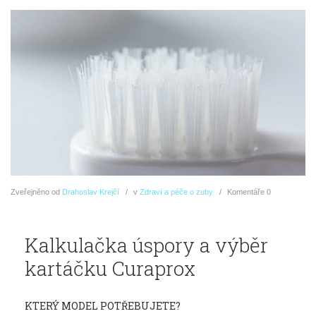
Zveřejněno
od
Drahoslav Krejčí
v
Zdraví a péče o zuby
Komentáře
0
Kalkulačka úspory a výběr
kartáčku Curaprox
KTERÝ MODEL POTŘEBUJETE?