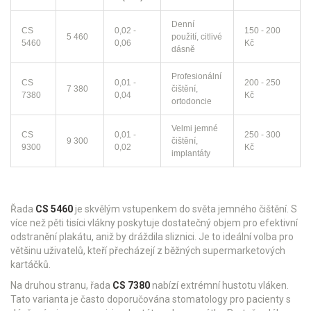
Denní
CS
0,02 -
150 - 200
5 460
použití, citlivé
5460
0,06
Kč
dásně
Profesionální
CS
0,01 -
200 - 250
7 380
čištění,
7380
0,04
Kč
ortodoncie
Velmi jemné
CS
0,01 -
250 - 300
9 300
čištění,
9300
0,02
Kč
implantáty
Řada
CS 5460
je skvělým vstupenkem do světa jemného čištění. S
více než pěti tisíci vlákny poskytuje dostatečný objem pro efektivní
odstranění plakátu, aniž by dráždila sliznici. Je to ideální volba pro
většinu uživatelů, kteří přecházejí z běžných supermarketových
kartáčků.
Na druhou stranu, řada
CS 7380
nabízí extrémní hustotu vláken.
Tato varianta je často doporučována stomatology pro pacienty s