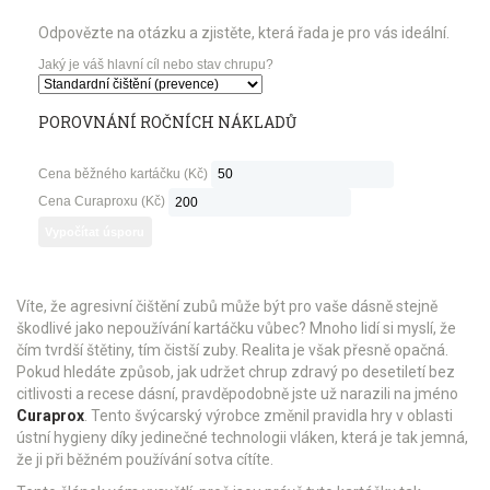
Odpovězte na otázku a zjistěte, která řada je pro vás ideální.
Jaký je váš hlavní cíl nebo stav chrupu?
POROVNÁNÍ ROČNÍCH NÁKLADŮ
Cena běžného kartáčku (Kč)
Cena Curaproxu (Kč)
Vypočítat úsporu
Víte, že agresivní čištění zubů může být pro vaše dásně stejně
škodlivé jako nepoužívání kartáčku vůbec? Mnoho lidí si myslí, že
čím tvrdší štětiny, tím čistší zuby. Realita je však přesně opačná.
Pokud hledáte způsob, jak udržet chrup zdravý po desetiletí bez
citlivosti a recese dásní, pravděpodobně jste už narazili na jméno
Curaprox
. Tento švýcarský výrobce změnil pravidla hry v oblasti
ústní hygieny díky jedinečné technologii vláken, která je tak jemná,
že ji při běžném používání sotva cítíte.