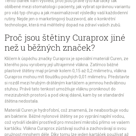
Tento článek vám vysvětlí, proč jsou právě tyto kartáčky tak
oblíbené mezi stomatologi i pacienty, jak vybrat správnou variantu
pro váš typ chrupu a jak maximalizovat výsledky vaší každodenní
rutiny. Nejde jen o marketingový buzzword, ale o konkrétní
technologie, která má měřitelný dopad na zdraví vašich zubů.
Proč jsou štětiny Curaprox jiné
než u běžných značek?
Klíčem k úspěchu značky
Curaprox
je
speciální materiál Curen, ze
kterého jsou vyrobeny její ultrajemné vlákna
. Zatímco běžné
plastové štětiny mají průměr kolem 0,15 až 0,2 milimetru, vlákna
Curaprox mohou mít tloušťku pouhých 0,01 milimetru. Představte
si rozdíl mezi hrubým drátěným kartáčem a jemnou hedvábnou
stuhou. Právě tato tenkost umožňuje vláknu proniknout do
mezizubních prostorů a pod okraj dásně, kam by se standardní
štětina nedostala.
Materiál Curen je hydrofobní, což znamená, že neabsorbuje vodu
ani bakterie. Běžné nylonové štětiny se po vyprání naplní vodou,
což vytváří ideální prostředí pro množení mikrobů přímo ve vašem
kartáčku. Vlákna Curaprox zůstávají suchá a zachovávají si svou
pružnost mnohem déle. Díky tomu lze jeden kartáček používat až