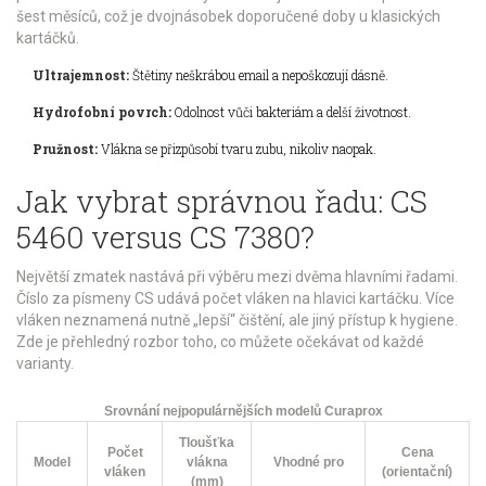
šest měsíců, což je dvojnásobek doporučené doby u klasických
kartáčků.
Ultrajemnost:
Štětiny neškrábou email a nepoškozují dásně.
Hydrofobní povrch:
Odolnost vůči bakteriám a delší životnost.
Pružnost:
Vlákna se přizpůsobí tvaru zubu, nikoliv naopak.
Jak vybrat správnou řadu: CS
5460 versus CS 7380?
Největší zmatek nastává při výběru mezi dvěma hlavními řadami.
Číslo za písmeny CS udává počet vláken na hlavici kartáčku. Více
vláken neznamená nutně „lepší“ čištění, ale jiný přístup k hygiene.
Zde je přehledný rozbor toho, co můžete očekávat od každé
varianty.
Srovnání nejpopulárnějších modelů Curaprox
Tloušťka
Počet
Cena
Model
vlákna
Vhodné pro
vláken
(orientační)
(mm)