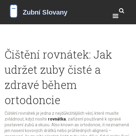
Čištění rovnátek: Jak
udržet zuby čisté a
zdravé během
ortodoncie
Čištění rovnátek je jedna z nejdůležitějších věcí, které musíte
zvládnout, když nosíte
rovnátka
,
zařízení používané k opravě
postavení zubů a skusu
. Also known as
ortodoncie
, it
neznamená
jen nosení kovových drátků nebo průhledných alignerů –