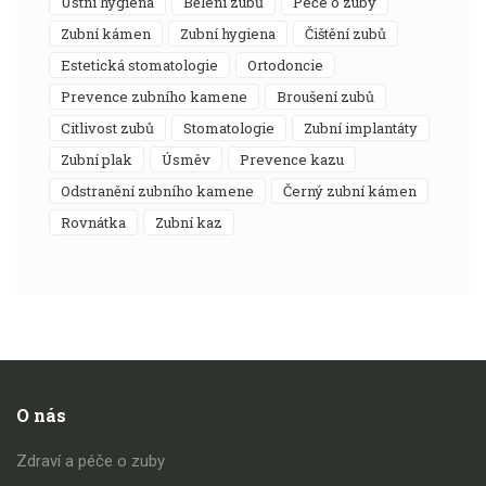
ústní hygiena
bělení zubů
péče o zuby
zubní kámen
zubní hygiena
čištění zubů
estetická stomatologie
ortodoncie
prevence zubního kamene
broušení zubů
citlivost zubů
stomatologie
zubní implantáty
zubní plak
úsměv
prevence kazu
odstranění zubního kamene
černý zubní kámen
rovnátka
zubní kaz
O nás
Zdraví a péče o zuby