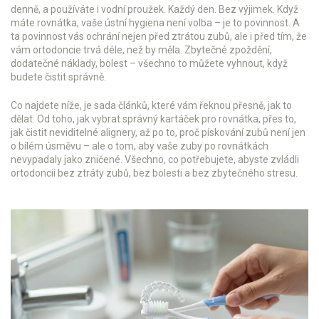
denně, a používáte i vodní proužek. Každý den. Bez výjimek. Když
máte rovnátka, vaše ústní hygiena není volba – je to povinnost. A
ta povinnost vás ochrání nejen před ztrátou zubů, ale i před tím, že
vám ortodoncie trvá déle, než by měla. Zbytečné zpoždění,
dodatečné náklady, bolest – všechno to můžete vyhnout, když
budete čistit správně.
Co najdete níže, je sada článků, které vám řeknou přesně, jak to
dělat. Od toho, jak vybrat správný kartáček pro rovnátka, přes to,
jak čistit neviditelné alignery, až po to, proč pískování zubů není jen
o bílém úsměvu – ale o tom, aby vaše zuby po rovnátkách
nevypadaly jako zničené. Všechno, co potřebujete, abyste zvládli
ortodoncii bez ztráty zubů, bez bolesti a bez zbytečného stresu.