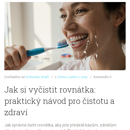
Zveřejněno
od
Drahoslav Krejčí
v
Zdraví a péče o zuby
Komentáře
0
Jak si vyčistit rovnátka:
praktický návod pro čistotu a
zdraví
Jak správně čistit rovnátka, aby jste předešli kázům, zánětům