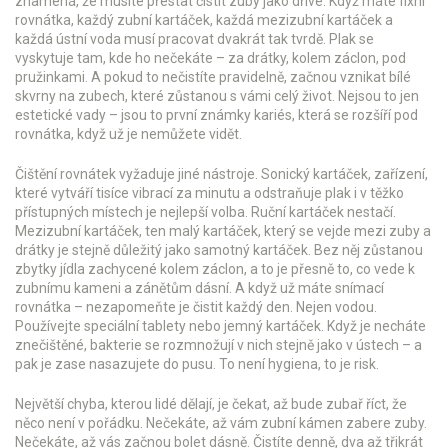
znamená, že musíte přestat čistit zuby jako dříve
.
Když máte fixní
rovnátka, každý zubní kartáček, každá mezizubní kartáček a
každá ústní voda musí pracovat dvakrát tak tvrdě. Plak se
vyskytuje tam, kde ho nečekáte – za drátky, kolem záclon, pod
pružinkami. A pokud to nečistíte pravidelně, začnou vznikat bílé
skvrny na zubech, které zůstanou s vámi celý život. Nejsou to jen
estetické vady – jsou to první známky kariés, která se rozšíří pod
rovnátka, když už je nemůžete vidět.
Čištění rovnátek vyžaduje jiné nástroje.
Sonický kartáček
,
zařízení,
které vytváří tisíce vibrací za minutu a odstraňuje plak i v těžko
přístupných místech
je nejlepší volba. Ruční kartáček nestačí.
Mezizubní kartáček
,
ten malý kartáček, který se vejde mezi zuby a
drátky
je stejně důležitý jako samotný kartáček. Bez něj zůstanou
zbytky jídla zachycené kolem záclon, a to je přesně to, co vede k
zubnímu kameni
a zánětům dásní. A když už máte snímací
rovnátka – nezapomeňte je čistit každý den. Nejen vodou.
Používejte speciální tablety nebo jemný kartáček. Když je necháte
znečištěné, bakterie se rozmnožují v nich stejně jako v ústech – a
pak je zase nasazujete do pusu. To není hygiena, to je risk.
Největší chyba, kterou lidé dělají, je čekat, až bude zubař říct, že
něco není v pořádku. Nečekáte, až vám zubní kámen zabere zuby.
Nečekáte, až vás začnou bolet dásně. Čistíte denně, dva až třikrát