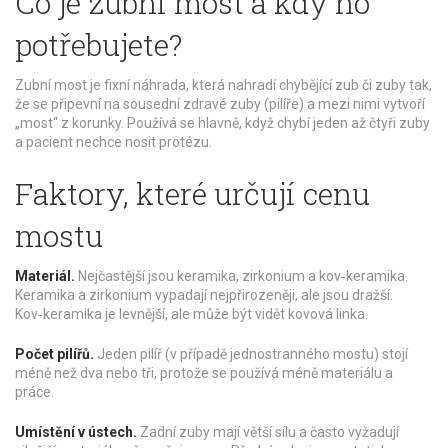
Co je zubní most a kdy ho
potřebujete?
Zubní most je fixní náhrada, která nahradí chybějící zub či zuby tak,
že se připevní na sousední zdravé zuby (pilíře) a mezi nimi vytvoří
„most“ z korunky. Používá se hlavně, když chybí jeden až čtyři zuby
a pacient nechce nosit protézu.
Faktory, které určují cenu
mostu
Materiál.
Nejčastější jsou keramika, zirkonium a kov‑keramika.
Keramika a zirkonium vypadají nejpřirozeněji, ale jsou dražší.
Kov‑keramika je levnější, ale může být vidět kovová linka.
Počet pilířů.
Jeden pilíř (v případě jednostranného mostu) stojí
méně než dva nebo tři, protože se používá méně materiálu a
práce.
Umístění v ústech.
Zadní zuby mají větší sílu a často vyžadují