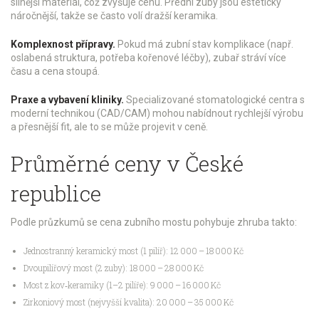
silnější materiál, což zvyšuje cenu. Přední zuby jsou esteticky
náročnější, takže se často volí dražší keramika.
Komplexnost přípravy.
Pokud má zubní stav komplikace (např.
oslabená struktura, potřeba kořenové léčby), zubař stráví více
času a cena stoupá.
Praxe a vybavení kliniky.
Specializované stomatologické centra s
moderní technikou (CAD/CAM) mohou nabídnout rychlejší výrobu
a přesnější fit, ale to se může projevit v ceně.
Průměrné ceny v České
republice
Podle průzkumů se cena zubního mostu pohybuje zhruba takto:
Jednostranný keramický most (1 pilíř): 12 000 – 18 000 Kč
Dvoupilířový most (2 zuby): 18 000 – 28 000 Kč
Most z kov‑keramiky (1–2 pilíře): 9 000 – 16 000 Kč
Zirkoniový most (nejvyšší kvalita): 20 000 – 35 000 Kč