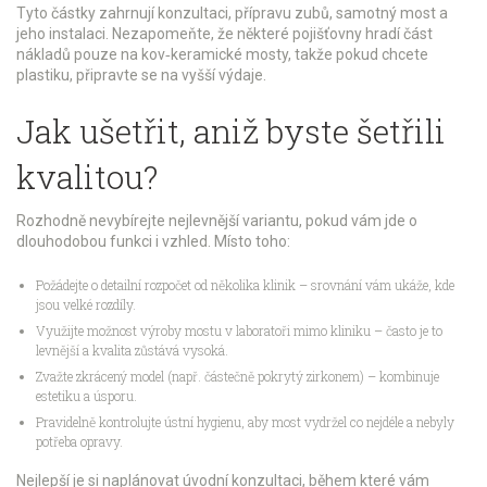
Tyto částky zahrnují konzultaci, přípravu zubů, samotný most a
jeho instalaci. Nezapomeňte, že některé pojišťovny hradí část
nákladů pouze na kov‑keramické mosty, takže pokud chcete
plastiku, připravte se na vyšší výdaje.
Jak ušetřit, aniž byste šetřili
kvalitou?
Rozhodně nevybírejte nejlevnější variantu, pokud vám jde o
dlouhodobou funkci i vzhled. Místo toho:
Požádejte o detailní rozpočet od několika klinik – srovnání vám ukáže, kde
jsou velké rozdíly.
Využijte možnost výroby mostu v laboratoři mimo kliniku – často je to
levnější a kvalita zůstává vysoká.
Zvažte zkrácený model (např. částečně pokrytý zirkonem) – kombinuje
estetiku a úsporu.
Pravidelně kontrolujte ústní hygienu, aby most vydržel co nejdéle a nebyly
potřeba opravy.
Nejlepší je si naplánovat úvodní konzultaci, během které vám