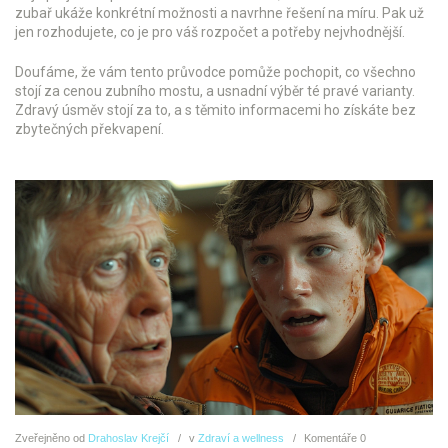
zubař ukáže konkrétní možnosti a navrhne řešení na míru. Pak už
jen rozhodujete, co je pro váš rozpočet a potřeby nejvhodnější.
Doufáme, že vám tento průvodce pomůže pochopit, co všechno
stojí za cenou zubního mostu, a usnadní výběr té pravé varianty.
Zdravý úsměv stojí za to, a s těmito informacemi ho získáte bez
zbytečných překvapení.
Zveřejněno
od
Drahoslav Krejčí
v
Zdraví a wellness
Komentáře
0