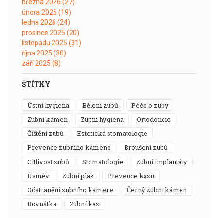
března 2026
(27)
února 2026
(19)
ledna 2026
(24)
prosince 2025
(20)
listopadu 2025
(31)
října 2025
(30)
září 2025
(8)
ŠTÍTKY
ústní hygiena
bělení zubů
péče o zuby
zubní kámen
zubní hygiena
ortodoncie
čištění zubů
estetická stomatologie
prevence zubního kamene
broušení zubů
citlivost zubů
stomatologie
zubní implantáty
úsměv
zubní plak
prevence kazu
odstranění zubního kamene
černý zubní kámen
rovnátka
zubní kaz