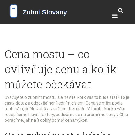
Cena mostu – co
ovlivňuje cenu a kolik
můžete očekávat
Uvažujete o zubním mostu, ale nevíte, kolik vás to bude stát? To je
častý dotaz a odpověď není jedním číslem. Cena se mění podle
materiálu, počtu zubů a zkušeností zubaře. V tomto článku vám
rozepíšeme hlavní faktory, podíváme se na průměrné ceny v ČR a
poradíme, jak najít dobrý poměr cena/výkon.