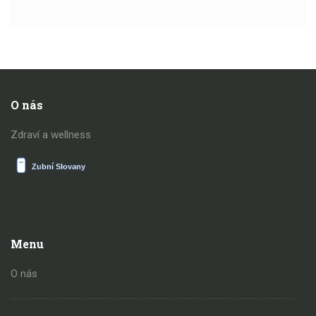
O nás
Zdraví a wellness
Menu
O nás