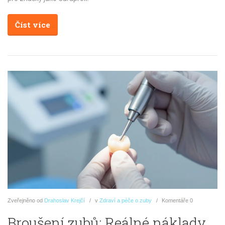
Číst více
Zveřejněno
od
Drahoslav Krejčí
v
Zdraví a péče o zuby
Komentáře
0
Broušení zubů: Reálné náklady,