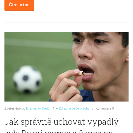
Číst více
Zveřejněno
od
Drahoslav Krejčí
v
Zdraví a péče o zuby
Komentáře
0
Jak správně uchovat vypadlý