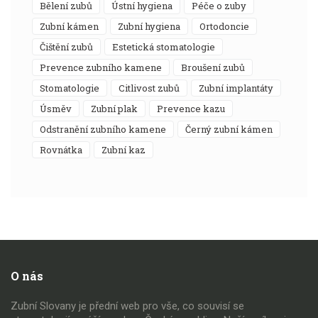
bělení zubů
ústní hygiena
péče o zuby
zubní kámen
zubní hygiena
ortodoncie
čištění zubů
estetická stomatologie
prevence zubního kamene
broušení zubů
stomatologie
citlivost zubů
zubní implantáty
úsměv
zubní plak
prevence kazu
odstranění zubního kamene
černý zubní kámen
rovnátka
zubní kaz
O nás
Zubní Slovany je přední web pro vše, co souvisí se