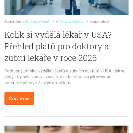
Zveřejněno
od
Drahoslav Krejčí
v
Zdraví a lékařství
Komentáře
0
Kolik si vydělá lékař v USA?
Přehled platů pro doktory a
zubní lékaře v roce 2026
Podrobný přehled výdělků lékařů a zubních doktorů v USA. Jak se
platy liší podle specializace, kolik stojí studia a jak srovnat
americké příjmy s českými realitami.
Číst více