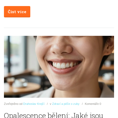
Číst více
Zveřejněno
od
Drahoslav Krejčí
v
Zdraví a péče o zuby
Komentáře
0
Opalescence bělení: Jaké jsou