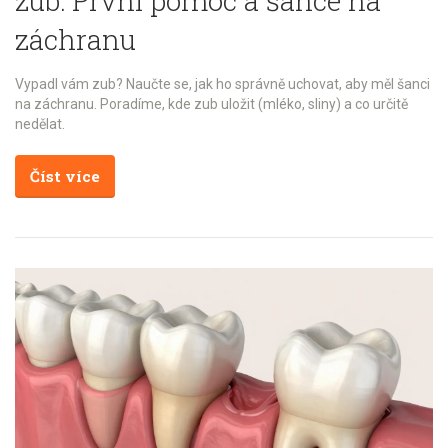
zub: První pomoc a šance na
záchranu
Vypadl vám zub? Naučte se, jak ho správně uchovat, aby měl šanci
na záchranu. Poradíme, kde zub uložit (mléko, sliny) a co určitě
nedělat.
Číst více