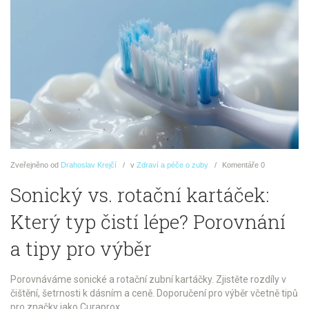
Zveřejněno
od
Drahoslav Krejčí
v
Zdraví a péče o zuby
Komentáře
0
Sonický vs. rotační kartáček:
Který typ čistí lépe? Porovnání
a tipy pro výběr
Porovnáváme sonické a rotační zubní kartáčky. Zjistěte rozdíly v
čištění, šetrnosti k dásním a ceně. Doporučení pro výběr včetně tipů
pro značky jako Curaprox.