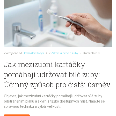
Zveřejněno
od
Drahoslav Krejčí
v
Zdraví a péče o zuby
Komentáře
0
Jak mezizubní kartáčky
pomáhají udržovat bílé zuby:
Účinný způsob pro čistší úsměv
Objevte, jak mezizubní kartáčky pomáhají udržovat bílé zuby
odstraněním plaku a skvrn z těžko dostupných míst. Naučte se
správnou techniku a výběr velikosti.