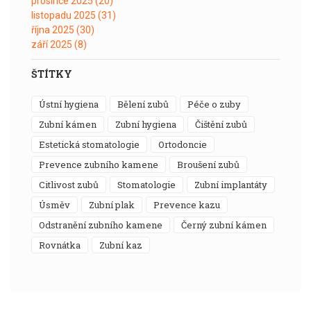
prosince 2025
(20)
listopadu 2025
(31)
října 2025
(30)
září 2025
(8)
ŠTÍTKY
ústní hygiena
bělení zubů
péče o zuby
zubní kámen
zubní hygiena
čištění zubů
estetická stomatologie
ortodoncie
prevence zubního kamene
broušení zubů
citlivost zubů
stomatologie
zubní implantáty
úsměv
zubní plak
prevence kazu
odstranění zubního kamene
černý zubní kámen
rovnátka
zubní kaz