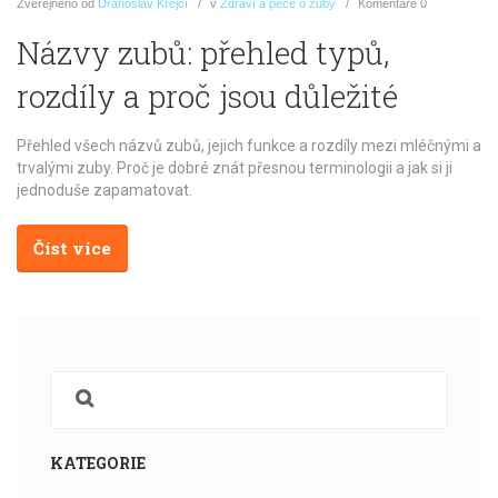
Zveřejněno
od
Drahoslav Krejčí
v
Zdraví a péče o zuby
Komentáře
0
Názvy zubů: přehled typů,
rozdíly a proč jsou důležité
Přehled všech názvů zubů, jejich funkce a rozdíly mezi mléčnými a
trvalými zuby. Proč je dobré znát přesnou terminologii a jak si ji
jednoduše zapamatovat.
Číst více
KATEGORIE