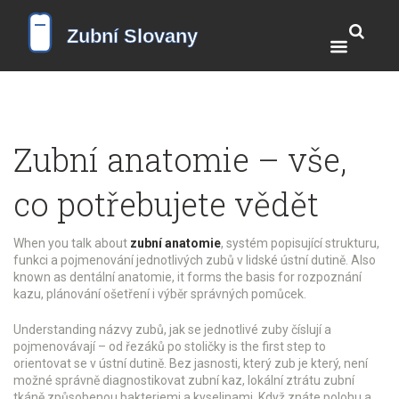
Zubní anatomie – vše,
co potřebujete vědět
When you talk about
zubní anatomie
,
systém popisující strukturu,
funkci a pojmenování jednotlivých zubů v lidské ústní dutině
. Also
known as
dentální anatomie
, it forms the basis for rozpoznání
kazu, plánování ošetření i výběr správných pomůcek.
Understanding
názvy zubů
,
jak se jednotlivé zuby číslují a
pojmenovávají – od řezáků po stoličky
is the first step to
orientovat se v ústní dutině. Bez jasno­sti, který zub je který, není
možné správně diagnostikovat
zubní kaz
,
lokální ztrátu zubní
tkáně způsobenou bakteriemi a kyselinami
. Když znáte polohu a