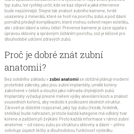
typ zubu, lze rychleji určit, kde se kaz objevil a jaká intervence
bude nejúčinnější. Stejně tak znalost
zubního kamene
,
tvrdé
usazeniny z minerálů, které se tvoří na povrchu zubů a pod dásní
pomáhá předejít komplikacím, které mohou ovlivnit nejen estetiku,
ale i zdraví dásní a celou čelist. Prevence kamene je úzce spjata s
úpravou skloviny a správným čištěním povrchu, což je klíčové pro
dlouhodobé udržení zdravých zubů.
Proč je dobré znát zubní
anatomii?
Bez solidního základu v
zubní anatomii
se obtížně plánují moderní
protetické zákroky, jako jsou
zubní implantáty
,
umělé kořeny
zakotvené v čelisti a sloužící jako náhrada chybějících zubů
.
Implantáty vyžadují přesné měření výšky alveolární kosti a znalost
sousedních kořenů, aby nedošlo k poškození okolních struktur.
Zároveň je důležité rozpoznat, jaký typ zubu (řezák, hrdelník,
stolička) bude nahrazen, protože každá kategorie má odlišný tvar
kořene a zatížení při žvýkání. Proto každá informace v rámci zubní
anatomie – od názvu zubu po strukturu skloviny a dásní – přímo
ovlivňuje úspěch léčby a dlouhodobou funkčnost výsledku.